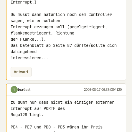
Interrupt.)

Du musst dann natürlich noch dem Controller 
sagen, wie er welchen

Interrupt erzeugen soll (pegelgetriggert, 
flankengetriggert, Richtung

der Flanke...).

Das Datenblatt ab Seite 87 dürfte/sollte dich 
dahingehend

interessieren...
Antwort
tex
Gast
2006-08-17 06:37
#394120
T
zu dumm nur dass nicht ein einziger externer 
Interrupt auf PORTF des

Mega128 liegt.

PE4 - PE7 und PD0 - PD3 wären ihr Preis 