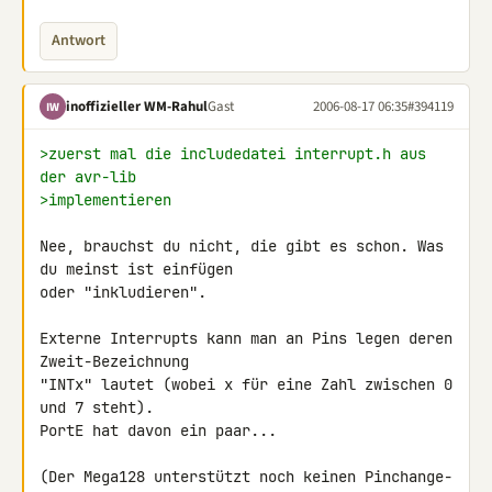
Antwort
inoffizieller WM-Rahul
Gast
2006-08-17 06:35
#394119
IW
>zuerst mal die includedatei interrupt.h aus 
der avr-lib
>implementieren
Nee, brauchst du nicht, die gibt es schon. Was 
du meinst ist einfügen

oder "inkludieren".

Externe Interrupts kann man an Pins legen deren 
Zweit-Bezeichnung

"INTx" lautet (wobei x für eine Zahl zwischen 0 
und 7 steht).

PortE hat davon ein paar...

(Der Mega128 unterstützt noch keinen Pinchange-