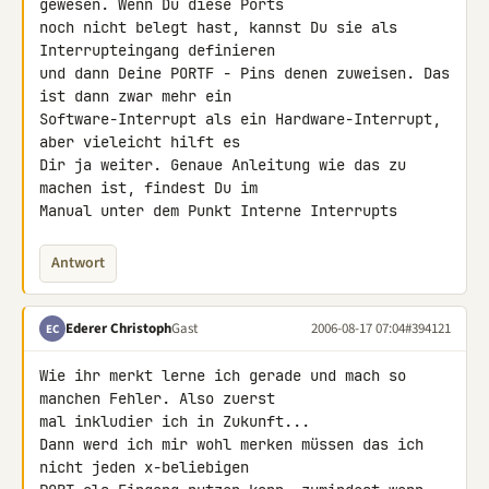
gewesen. Wenn Du diese Ports

noch nicht belegt hast, kannst Du sie als 
Interrupteingang definieren

und dann Deine PORTF - Pins denen zuweisen. Das 
ist dann zwar mehr ein

Software-Interrupt als ein Hardware-Interrupt, 
aber vieleicht hilft es

Dir ja weiter. Genaue Anleitung wie das zu 
machen ist, findest Du im

Manual unter dem Punkt Interne Interrupts
Antwort
Ederer Christoph
Gast
2006-08-17 07:04
#394121
EC
Wie ihr merkt lerne ich gerade und mach so 
manchen Fehler. Also zuerst

mal inkludier ich in Zukunft...

Dann werd ich mir wohl merken müssen das ich 
nicht jeden x-beliebigen
