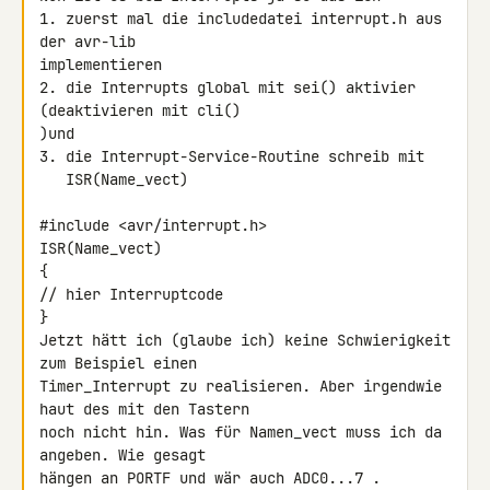
1. zuerst mal die includedatei interrupt.h aus 
der avr-lib

implementieren

2. die Interrupts global mit sei() aktivier 
(deaktivieren mit cli()

)und

3. die Interrupt-Service-Routine schreib mit

   ISR(Name_vect)

#include <avr/interrupt.h>

ISR(Name_vect)

{

// hier Interruptcode

}

Jetzt hätt ich (glaube ich) keine Schwierigkeit 
zum Beispiel einen

Timer_Interrupt zu realisieren. Aber irgendwie 
haut des mit den Tastern

noch nicht hin. Was für Namen_vect muss ich da 
angeben. Wie gesagt

hängen an PORTF und wär auch ADC0...7 .