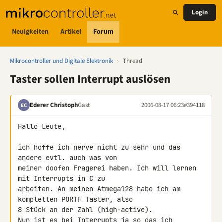
Login
Neuigkeiten
Artikel
Forum
Mikrocontroller und Digitale Elektronik
›
Thread
Taster sollen Interrupt auslösen
Ederer Christoph
Gast
2006-08-17 06:23
#394118
EC
Hallo Leute,

ich hoffe ich nerve nicht zu sehr und das 
andere evtl. auch was von

meiner doofen Fragerei haben. Ich will lernen 
mit Interrupts in C zu

arbeiten. An meinen Atmega128 habe ich am 
kompletten PORTF Taster, also

8 Stück an der Zahl (high-active).

Nun ist es bei Interrupts ja so das ich
