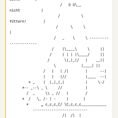
                        /   O O\__           
nicht          |

                       /          \         
füttern!        |

                      /      \     \                        
|

                     /   _    \     \ ---------
-------------

                    /    |\____\     \     ||

                   /     | | | |\____/     ||

                  /       \|_|_|/   |    __||

  \            |____| ||

                /   |   | /|        |      --|

                |   |   |//         |____  --|

         * _    |  |_|_|_|          |     \-/

      *-- _--\ _ \     //           |

        /  _     \\ _ //   |        /

      *  /   \_ /- | -     |       |

        *      
_
 c_c_c_C/ \C_c_c_c____________

           --------------------------

                         /|  /|  |                          