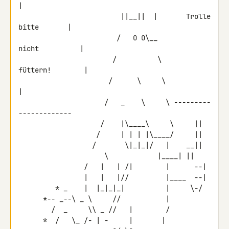
|

                         ||__||  |       Trolle 
bitte       |

                        /   O O\__           
nicht          |

                       /          \         
füttern!        |

                      /      \     \                        
|

                     /   _    \     \ ---------
-------------

                    /    |\____\     \     ||

                   /     | | | |\____/     ||

                  /       \|_|_|/   |    __||

  \            |____| ||

                /   |   | /|        |      --|

                |   |   |//         |____  --|

         * _    |  |_|_|_|          |     \-/

      *-- _--\ _ \     //           |

        /  _     \\ _ //   |        /

      *  /   \_ /- | -     |       |
