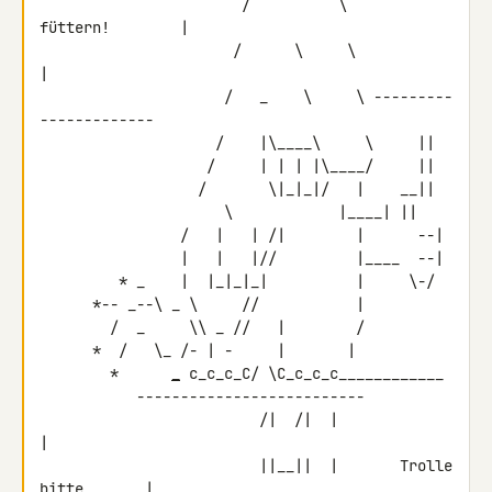
                       /          \         
füttern!        |

                      /      \     \                        
|

                     /   _    \     \ ---------
-------------

                    /    |\____\     \     ||

                   /     | | | |\____/     ||

                  /       \|_|_|/   |    __||

  \            |____| ||

                /   |   | /|        |      --|

                |   |   |//         |____  --|

         * _    |  |_|_|_|          |     \-/

      *-- _--\ _ \     //           |

        /  _     \\ _ //   |        /

      *  /   \_ /- | -     |       |

        *      
_
 c_c_c_C/ \C_c_c_c____________

           --------------------------

                         /|  /|  |                          
|

                         ||__||  |       Trolle 
bitte       |
