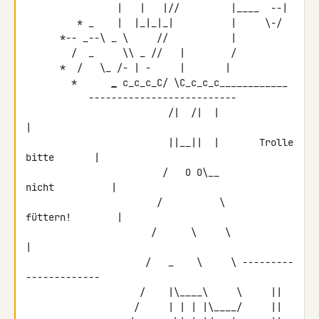
                |   |   |//         |____  --|

         * _    |  |_|_|_|          |     \-/

      *-- _--\ _ \     //           |

        /  _     \\ _ //   |        /

      *  /   \_ /- | -     |       |

        *      
_
 c_c_c_C/ \C_c_c_c____________

           --------------------------

                         /|  /|  |                          
|

                         ||__||  |       Trolle 
bitte       |

                        /   O O\__           
nicht          |

                       /          \         
füttern!        |

                      /      \     \                        
|

                     /   _    \     \ ---------
-------------

                    /    |\____\     \     ||

                   /     | | | |\____/     ||
