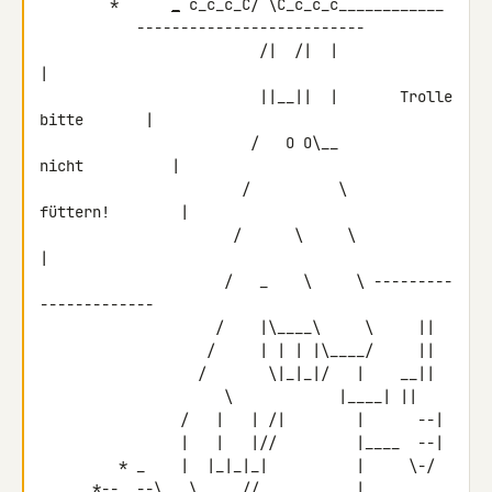
        *      
_
 c_c_c_C/ \C_c_c_c____________

           --------------------------

                         /|  /|  |                          
|

                         ||__||  |       Trolle 
bitte       |

                        /   O O\__           
nicht          |

                       /          \         
füttern!        |

                      /      \     \                        
|

                     /   _    \     \ ---------
-------------

                    /    |\____\     \     ||

                   /     | | | |\____/     ||

                  /       \|_|_|/   |    __||

  \            |____| ||

                /   |   | /|        |      --|

                |   |   |//         |____  --|

         * _    |  |_|_|_|          |     \-/

      *-- _--\ _ \     //           |
