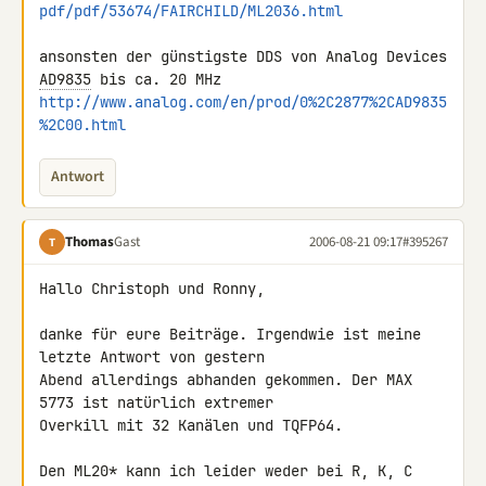
pdf/pdf/53674/FAIRCHILD/ML2036.html
ansonsten der günstigste DDS von Analog Devices 
AD9835
http://www.analog.com/en/prod/0%2C2877%2CAD9835
%2C00.html
Antwort
Thomas
Gast
2006-08-21 09:17
#395267
T
Hallo Christoph und Ronny,

danke für eure Beiträge. Irgendwie ist meine 
letzte Antwort von gestern

Abend allerdings abhanden gekommen. Der MAX 
5773 ist natürlich extremer

Overkill mit 32 Kanälen und TQFP64.

Den ML20* kann ich leider weder bei R, K, C 