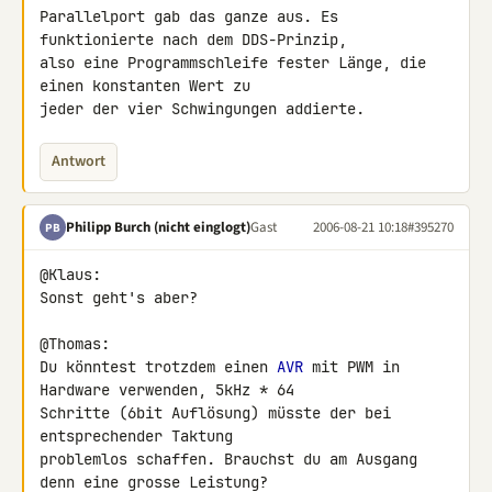
Parallelport gab das ganze aus. Es 
funktionierte nach dem DDS-Prinzip,

also eine Programmschleife fester Länge, die 
einen konstanten Wert zu

jeder der vier Schwingungen addierte.
Antwort
Philipp Burch (nicht einglogt)
Gast
2006-08-21 10:18
#395270
PB
@Klaus:

Sonst geht's aber?

@Thomas:

Du könntest trotzdem einen 
AVR
 mit PWM in 
Hardware verwenden, 5kHz * 64

Schritte (6bit Auflösung) müsste der bei 
entsprechender Taktung

problemlos schaffen. Brauchst du am Ausgang 
denn eine grosse Leistung?
