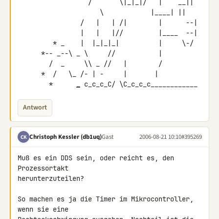
                  /       \|_|_|/   |    __||

  \            |____| ||

                /   |   | /|        |      --|

                |   |   |//         |____  --|

         * _    |  |_|_|_|          |     \-/

      *-- _--\ _ \     //           |

        /  _     \\ _ //   |        /

      *  /   \_ /- | -     |       |

        *      
_
 c_c_c_C/ \C_c_c_c____________
Antwort
Christoph Kessler (db1uq)
Gast
2006-08-21 10:10
#395269
CK
Muß es ein DDS sein, oder reicht es, den 
Prozessortakt

herunterzuteilen?

So machen es ja die Timer im Mikrocontroller, 
wenn sie eine
