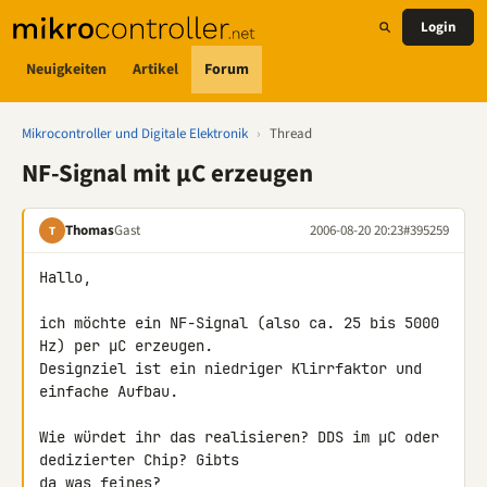
Login
Neuigkeiten
Artikel
Forum
Mikrocontroller und Digitale Elektronik
›
Thread
NF-Signal mit µC erzeugen
Thomas
Gast
2006-08-20 20:23
#395259
T
Hallo,

ich möchte ein NF-Signal (also ca. 25 bis 5000 
Hz) per µC erzeugen.

Designziel ist ein niedriger Klirrfaktor und 
einfache Aufbau.

Wie würdet ihr das realisieren? DDS im µC oder 
dedizierter Chip? Gibts

da was feines?