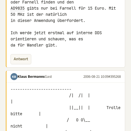
AD9835
 gibts nur bei Farnell für 15 Euro. Mit 
50 MHz ist der natürlich

in dieser Anwendung überfordert.

Ich werde jetzt erstmal auf interne DDS 
orientieren und schauen, was es

da für Wandler gibt.
Antwort
Klaus Bermanns
Gast
2006-08-21 10:09
#395268
KB
--------------------------

                         /|  /|  |                          
|

                         ||__||  |       Trolle 
bitte       |

                        /   O O\__           
nicht          |
