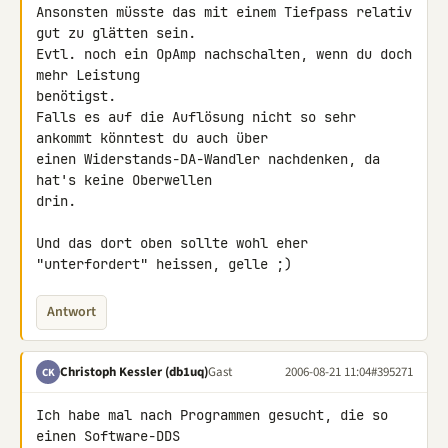
Ansonsten müsste das mit einem Tiefpass relativ 
gut zu glätten sein.

Evtl. noch ein OpAmp nachschalten, wenn du doch 
mehr Leistung

benötigst.

Falls es auf die Auflösung nicht so sehr 
ankommt könntest du auch über

einen Widerstands-DA-Wandler nachdenken, da 
hat's keine Oberwellen

drin.

Und das dort oben sollte wohl eher 
"unterfordert" heissen, gelle ;)
Antwort
Christoph Kessler (db1uq)
Gast
2006-08-21 11:04
#395271
CK
Ich habe mal nach Programmen gesucht, die so 
einen Software-DDS
