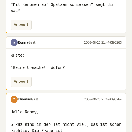
"Mit Kanonen auf Spatzen schiessen" sagt dir 
was?
Antwort
Ronny
Gast
2006-08-20 21:44
#395263
R
@Pete:

'Keine Ursache!' Wofür?
Antwort
Thomas
Gast
2006-08-20 21:49
#395264
T
Hallo Ronny,

5 kHz sind in der Tat nicht viel, das ist schon 
richtig. Die Frage ist
