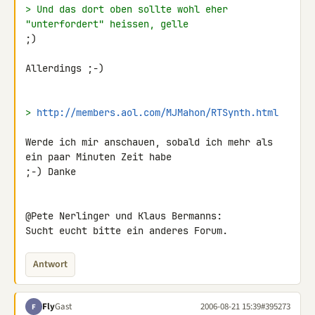
> Und das dort oben sollte wohl eher 
"unterfordert" heissen, gelle
;)

Allerdings ;-)

> 
http://members.aol.com/MJMahon/RTSynth.html
Werde ich mir anschauen, sobald ich mehr als 
ein paar Minuten Zeit habe

;-) Danke

@Pete Nerlinger und Klaus Bermanns:

Sucht eucht bitte ein anderes Forum.
Antwort
Fly
Gast
2006-08-21 15:39
#395273
F