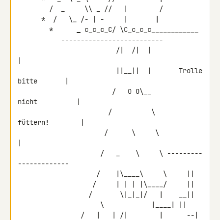
        /  _     \\ _ //   |        /

      *  /   \_ /- | -     |       |

        *      
_
 c_c_c_C/ \C_c_c_c____________

           --------------------------

                         /|  /|  |                          
|

                         ||__||  |       Trolle 
bitte       |

                        /   O O\__           
nicht          |

                       /          \         
füttern!        |

                      /      \     \                        
|

                     /   _    \     \ ---------
-------------

                    /    |\____\     \     ||

                   /     | | | |\____/     ||

                  /       \|_|_|/   |    __||

  \            |____| ||

                /   |   | /|        |      --|
