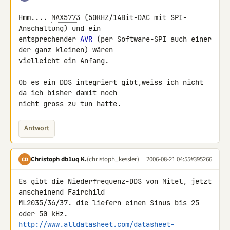
Hmm.... 
MAX5773
 (50KHZ/14Bit-DAC mit SPI-
Anschaltung) und ein

entsprechender 
AVR
 (per Software-SPI auch einer 
der ganz kleinen) wären

vielleicht ein Anfang.

Ob es ein DDS integriert gibt,weiss ich nicht 
da ich bisher damit noch

nicht gross zu tun hatte.
Antwort
Christoph db1uq K.
(christoph_kessler)
2006-08-21 04:55
#395266
CD
Es gibt die Niederfrequenz-DDS von Mitel, jetzt 
anscheinend Fairchild

ML2035/36/37. die liefern einen Sinus bis 25 
http://www.alldatasheet.com/datasheet-