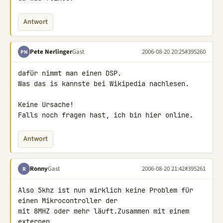
Antwort
Pete Nerlinger
Gast
2006-08-20 20:25
#395260
PN
dafür nimmt man einen DSP.

Was das is kannste bei Wikipedia nachlesen.

Keine Ursache!

Falls noch fragen hast, ich bin hier online.
Antwort
Ronny
Gast
2006-08-20 21:42
#395261
R
Also 5khz ist nun wirklich keine Problem für 
einen Mikrocontroller der

mit 8MHZ oder mehr läuft.Zusammen mit einem 
externen
