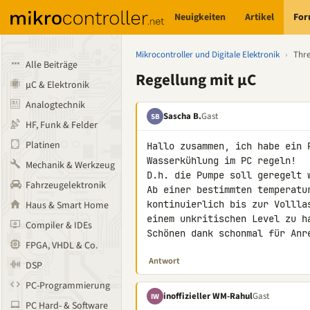
Neuigkeiten
Artikel
Fo
Mikrocontroller und Digitale Elektronik
›
Thr
Alle Beiträge
Regellung mit µC
µC & Elektronik
Analogtechnik
Sascha B.
Gast
SB
HF, Funk & Felder
Platinen
Hallo zusammen, ich habe ein 
Wasserkühlung im PC regeln!

Mechanik & Werkzeug
D.h. die Pumpe soll geregelt w
Fahrzeugelektronik
Ab einer bestimmten temperatu
kontinuierlich bis zur Vollla
Haus & Smart Home
einem unkritischen Level zu ha
Compiler & IDEs
Schönen dank schonmal für Anr
FPGA, VHDL & Co.
Antwort
DSP
PC-Programmierung
inoffizieller WM-Rahul
Gast
IW
PC Hard- & Software