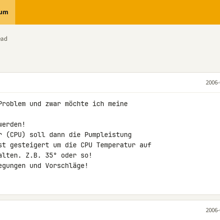
rum
ead
2006-
Problem und zwar möchte ich meine

erden!

r (CPU) soll dann die Pumpleistung

st gesteigert um die CPU Temperatur auf

lten. Z.B. 35° oder so!

egungen und Vorschläge!
2006-