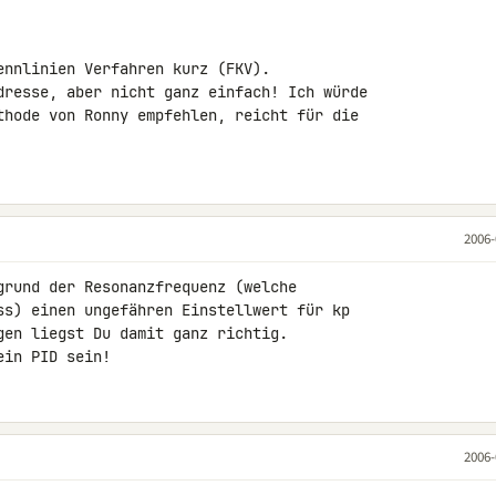
ennlinien Verfahren kurz (FKV).

dresse, aber nicht ganz einfach! Ich würde

thode von Ronny empfehlen, reicht für die

2006-
grund der Resonanzfrequenz (welche

ss) einen ungefähren Einstellwert für kp

gen liegst Du damit ganz richtig.

ein PID sein!
2006-