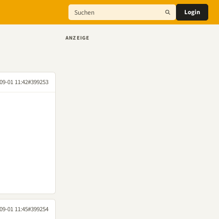
Login
ANZEIGE
09-01 11:42
#399253
09-01 11:45
#399254