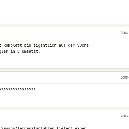
2006-
z komplett bin eigentlich auf der Suche

gler in C Umsetzt.
2006-
????????????????
2006-
.Sensor/Temperaturfühler liefert einen
