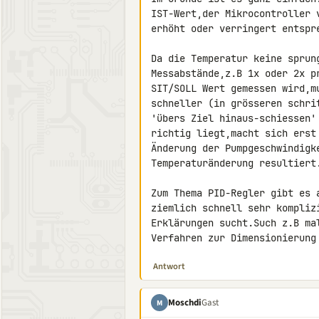
IST-Wert,der Mikrocontroller 
erhöht oder verringert entspre
Da die Temperatur keine sprun
Messabstände,z.B 1x oder 2x p
SIT/SOLL Wert gemessen wird,m
schneller (in grösseren schri
'übers Ziel hinaus-schiessen'
richtig liegt,macht sich erst
Änderung der Pumpgeschwindigke
Temperaturänderung resultiert.
Zum Thema PID-Regler gibt es 
ziemlich schnell sehr kompliz
Erklärungen sucht.Such z.B ma
Verfahren zur Dimensionierung
Antwort
Moschdi
Gast
M