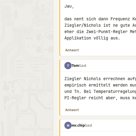
Jau,

das nent sich dann Frequenz K
Ziegler/Nichols ist ne gute A
eher die Zwei-Punkt-Regler Me
Applikation völlig aus.
Antwort
Tom
Gast
T
Ziegler Nichols errechnen auf
empirisch ermittelt werden mu
und Tn. Bei Temperaturregelun
PI-Regler reicht aber, muss k
Antwort
mr.chip
Gast
M