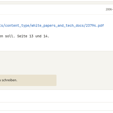
2006-
ts/content_type/white_papers_and_tech_docs/23794.pdf
en soll. Seite 13 und 14.
u schreiben.