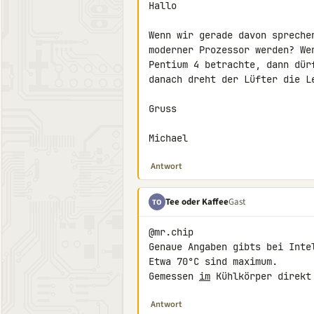
Hallo

Wenn wir gerade davon spreche
moderner Prozessor werden? We
Pentium 4 betrachte, dann dür
danach dreht der Lüfter die Le
Gruss

Michael
Antwort
Tee oder Kaffee
Gast
TO
@mr.chip

Genaue Angaben gibts bei Intel
Etwa 70°C sind maximum.

Gemessen 
im
 Kühlkörper direkt
Antwort