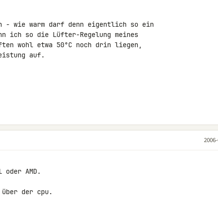
n - wie warm darf denn eigentlich so ein

nn ich so die Lüfter-Regelung meines

ften wohl etwa 50°C noch drin liegen,

istung auf.

2006-
 oder AMD.

 über der cpu.