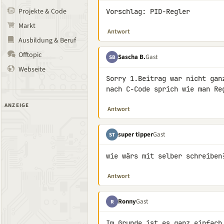
Projekte & Code
Vorschlag: PID-Regler
Markt
Antwort
Ausbildung & Beruf
Offtopic
Sascha B.
Gast
SB
Webseite
Sorry 1.Beitrag war nicht gan
nach C-Code sprich wie man Re
ANZEIGE
Antwort
super tipper
Gast
ST
wie wärs mit selber schreiben
Antwort
Ronny
Gast
R
Im Grunde ist es ganz einfach