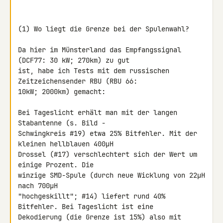
(1) Wo liegt die Grenze bei der Spulenwahl?

Da hier im Münsterland das Empfangssignal 
(DCF77: 30 kW; 270km) zu gut 

ist, habe ich Tests mit dem russischen 
Zeitzeichensender RBU (RBU 66: 

10kW; 2000km) gemacht:

Bei Tageslicht erhält man mit der langen 
Stabantenne (s. Bild - 

Schwingkreis #19) etwa 25% Bitfehler. Mit der 
kleinen hellblauen 400µH 

Drossel (#17) verschlechtert sich der Wert um 
einige Prozent. Die 

winzige SMD-Spule (durch neue Wicklung von 22µH 
nach 700µH 

"hochgeskillt"; #14) liefert rund 40% 
Bitfehler. Bei Tageslicht ist eine 

Dekodierung (die Grenze ist 15%) also mit 