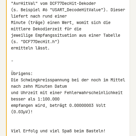
"AvrHitVal" vom DCF77DecHit-Dekoder 

(s. Beispiel #6 "USART_DecodeHitValue"). Dieser 
liefert nach rund einer 

Minute (träge) einen Wert, womit sich die 
mittlere Dekodierzeit für die 

jeweilige Empfangssituation aus einer Tabelle 
(s. "DCF77DecHit.h") 

ermitteln lässt.

-

Übrigens:

Die Schwingkreisspannung bei der noch im Mittel 
nach zehn Minuten Datum 

und Uhrzeit mit einer Fehlerwahrscheinlichkeit 
besser als 1:100.000 

empfangen wird, beträgt 0.00000003 Volt 
(0.03µV)!

Viel Erfolg und viel Spaß beim Basteln!