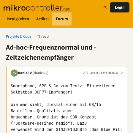
Login
Neuigkeiten
Artikel
Forum
Projekte & Code
›
Thread
Ad-hoc-Frequenznormal und -
Zeitzeichenempfänger
Daniel V.
(danielv2)
2021-09-09 13:05
#6814612
DV
Smartphone, GPS & Co zum Trotz: Ein weiterer 
Selbstbau-DCF77-Empfänger!

Wie man sieht, diesmal einer mit 08/15 
Bauteilen. Qualitativ aber 

brauchbar. Grund ist das SDR-Konzept 
("Software-defined radio"). Dazu 

verwendet wird der STM32F103C8T6 (das Blue Pill 