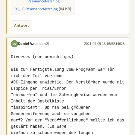
(84 KB)
05_LC-ResonanceMeter.jpg
Antwort
Daniel V.
(danielv2)
2021-09-09 13:16
#6814628
DV
Diverses (nur unwichtiges)

Bis zur Fertigstellung vom Programm war für 
mich der Teil vor dem 

ADC-Eingang unwichtig. Der Verstärker wurde mit 
LTSpice per Trial/Error 

"entworfen" und die Schwingkreise wurden vom 
Inhalt der Bastelkiste 

"inspiriert". Ob man bei größerer 
Senderentfernung auch so vorgehen 

darf? Vor der "Veröffentlichung" wollte ich das 
geklärt haben. (Es wäre 

einfach zu schade wegen der langen 