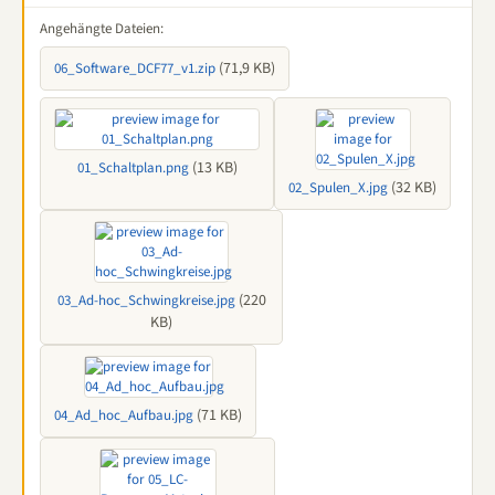
Angehängte Dateien:
(71,9 KB)
06_Software_DCF77_v1.zip
(13 KB)
01_Schaltplan.png
(32 KB)
02_Spulen_X.jpg
(220
03_Ad-hoc_Schwingkreise.jpg
KB)
(71 KB)
04_Ad_hoc_Aufbau.jpg