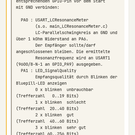
        LC-Parallelschwingkreis an GND und 
        Der Empfänger sollte/darf 
        Resonanzfrequenz wird an USART1 
        Empfangsqualität durch Blinken der 
        0 x blinken  unbrauchbar 
        1 x blinken  schlecht    
        2 x blinken  gut         
        3 x blinken  sehr gut    