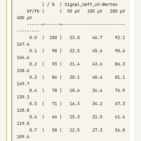
    df/fb |      |  50 µV   100 µV   200 µV   
    ------+------+-------------------------
     0.0  |  100 |   23.0     46.7     92.1    
     0.1  |   98 |   22.5     45.6     90.6    
     0.2  |   93 |   21.4     43.6     86.3    
     0.3  |   86 |   20.1     40.4     81.1    
     0.4  |   78 |   18.6     36.6     74.9    
     0.5  |   71 |   16.3     34.2     67.3    
     0.6  |   64 |   15.3     31.0     61.4    
     0.7  |   58 |   12.5     27.3     56.8    