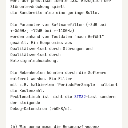
Wert auf praktisch ideale 13%. Bezüglich der 
Störunterdrückung spielt 

die Bandbreite also eine geringe Rolle.

Die Parameter vom Softwarefilter (-3dB bei 
+-560Hz; -72dB bei +-1100Hz) 

wurden anhand von Testdaten "nach Gefühl" 
gewählt: Ein Kompromiss aus 

Qualitätsverlust durch Störungen und 
Qualitätsverlust durch 

Nutzsignalschwächung.

Die Nebenkeulen könnten durch die Software 
entfernt werden: Ein Filter 

mit z.B. halbiertem 'PeriodsPerSample' halbiert 
die Keulenzahl. 

Problematisch ist nicht die 
STM32
-Last sondern 
der steigende 

Debug-Datenstrom (>60kB/s).

(4) Wie genau muss die Resonanzfrequenz 