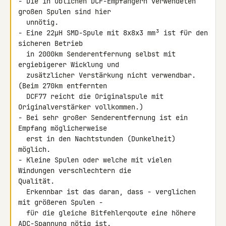
- Die in üblichen DCF-Empfängern verwendeten 
großen Spulen sind hier

  unnötig.

- Eine 22µH SMD-Spule mit 8x8x3 mm³ ist für den 
sicheren Betrieb

  in 2000km Senderentfernung selbst mit 
ergiebigerer Wicklung und

  zusätzlicher Verstärkung nicht verwendbar. 
(Beim 270km entfernten

  DCF77 reicht die Originalspule mit 
Originalverstärker vollkommen.)

- Bei sehr großer Senderentfernung ist ein 
Empfang möglicherweise

  erst in den Nachtstunden (Dunkelheit) 
möglich.

- Kleine Spulen oder welche mit vielen 
Windungen verschlechtern die 

Qualität.

  Erkennbar ist das daran, dass - verglichen 
mit größeren Spulen -

  für die gleiche Bitfehlerqoute eine höhere 
ADC-Spannung nötig ist.
