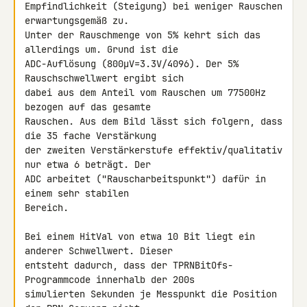
Empfindlichkeit (Steigung) bei weniger Rauschen 
erwartungsgemäß zu. 

Unter der Rauschmenge von 5% kehrt sich das 
allerdings um. Grund ist die 

ADC-Auflösung (800µV=3.3V/4096). Der 5% 
Rauschschwellwert ergibt sich 

dabei aus dem Anteil vom Rauschen um 77500Hz 
bezogen auf das gesamte 

Rauschen. Aus dem Bild lässt sich folgern, dass 
die 35 fache Verstärkung 

der zweiten Verstärkerstufe effektiv/qualitativ 
nur etwa 6 beträgt. Der 

ADC arbeitet ("Rauscharbeitspunkt") dafür in 
einem sehr stabilen 

Bereich.

Bei einem HitVal von etwa 10 Bit liegt ein 
anderer Schwellwert. Dieser 

entsteht dadurch, dass der TPRNBitOfs-
Programmcode innerhalb der 200s 

simulierten Sekunden je Messpunkt die Position 