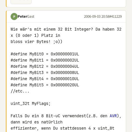
Peter
Gast
2006-09-03 20:58
#411229
P
Wie wär's mit einem 32 Bit Integer? Da haben 32 
x (0 oder 1) Platz in

bloss vier Bytes! ;o))

#define MyBit0 = 0x00000001UL

#define MyBit1 = 0x00000002UL

#define MyBit2 = 0x00000004UL

#define MyBit3 = 0x00000008UL

#define MyBit4 = 0x00000010UL

#define MyBit5 = 0x00000020UL

//etc...

uint_32t MyFlags;

Falls Du ein 8 Bit-uC verwendest(z.B. den 
AVR
), 
dann wird es natürlich

effizienter, wenn Du stattdessen 4 x uint_8t 