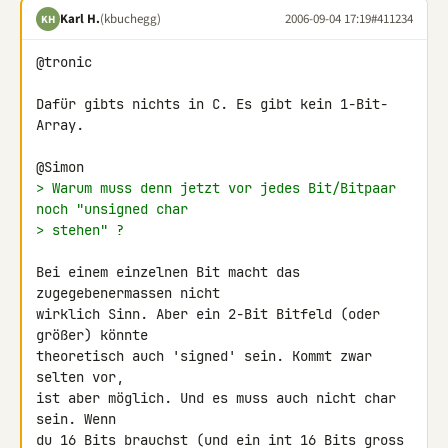
Karl H.
(kbuchegg)
2006-09-04 17:19
#411234
KH
@tronic

Dafür gibts nichts in C. Es gibt kein 1-Bit-
Array.

> Warum muss denn jetzt vor jedes Bit/Bitpaar 
noch "unsigned char
> stehen" ?
Bei einem einzelnen Bit macht das 
zugegebenermassen nicht

wirklich Sinn. Aber ein 2-Bit Bitfeld (oder 
größer) könnte

theoretisch auch 'signed' sein. Kommt zwar 
selten vor,

ist aber möglich. Und es muss auch nicht char 
sein. Wenn

du 16 Bits brauchst (und ein int 16 Bits gross 