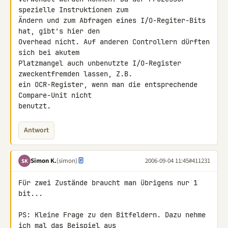
spezielle Instruktionen zum

Ändern und zum Abfragen eines I/O-Regiter-Bits 
hat, gibt's hier den

Overhead nicht. Auf anderen Controllern dürften 
sich bei akutem

Platzmangel auch unbenutzte I/O-Register 
zweckentfremden lassen, Z.B.

ein OCR-Register, wenn man die entsprechende 
Compare-Unit nicht

benutzt.
Antwort
Simon K.
(simon)
2006-09-04 11:45
#411231
SK
Für zwei Zustände braucht man übrigens nur 1 
bit...

PS: Kleine Frage zu den Bitfeldern. Dazu nehme 
ich mal das Beispiel aus
