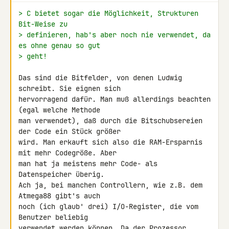
> C bietet sogar die Möglichkeit, Strukturen 
Bit-Weise zu
> definieren, hab's aber noch nie verwendet, da 
es ohne genau so gut
> geht!
Das sind die Bitfelder, von denen Ludwig 
schreibt. Sie eignen sich

hervorragend dafür. Man muß allerdings beachten 
(egal welche Methode

man verwendet), daß durch die Bitschubsereien 
der Code ein Stück größer

wird. Man erkauft sich also die RAM-Ersparnis 
mit mehr Codegröße. Aber

man hat ja meistens mehr Code- als 
Datenspeicher überig.

Ach ja, bei manchen Controllern, wie z.B. dem 
Atmega88 gibt's auch

noch (ich glaub' drei) I/O-Register, die vom 
Benutzer beliebig

verwendet werden können. Da der Prozessor 