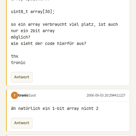
uint8_t array[30];

so ein array verbraucht viel platz, ist auch 
nur ein 2bit array

möglich?

wie sieht der code hierfür aus?

thx

tronic
Antwort
tronic
Gast
2006-09-03 20:29
#411227
T
äh natürlich ein 1-bit array nicht 2
Antwort