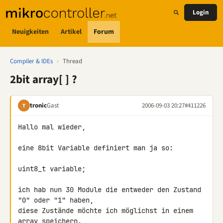
Login
Neuigkeiten
Artikel
Forum
Compiler & IDEs
›
Thread
2bit array[ ] ?
tronic
Gast
2006-09-03 20:27
#411226
T
Hallo mal wieder,

eine 8bit Variable definiert man ja so:

uint8_t variable;

ich hab nun 30 Module die entweder den Zustand 
"0" oder "1" haben,

diese Zustände möchte ich möglichst in einem 
array speichern.
