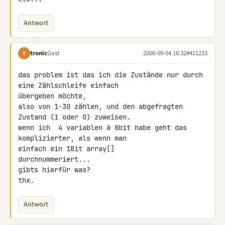
Antwort
tronic
Gast
2006-09-04 16:32
#411233
T
das problem ist das ich die Zustände nur durch 
eine Zählschleife einfach

übergeben möchte,

also von 1-30 zählen, und den abgefragten 
Zustand (1 oder 0) zuweisen.

wenn ich  4 variablen à 8bit habe geht das 
komplizierter, als wenn man

einfach ein 1Bit array[]

durchnummeriert...

gibts hierfür was?

thx.
Antwort