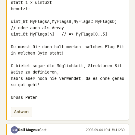
statt 1 x uint32t

benutzt:

uint_8t MyFlagsA,MyFlagsB,MyFlagsC,MyFlagsD;

// oder auch als Array

uint_8t MyFlags[4]   // => MyFlags[0..3]

Du musst Dir dann halt merken, welches Flag-Bit 
in welchem Byte steht!

C bietet sogar die Möglichkeit, Strukturen Bit-
Weise zu definieren,

hab's aber noch nie verwendet, da es ohne genau 
so gut geht!

Gruss Peter
Antwort
Rolf Magnus
Gast
2006-09-04 10:41
#411230
RM