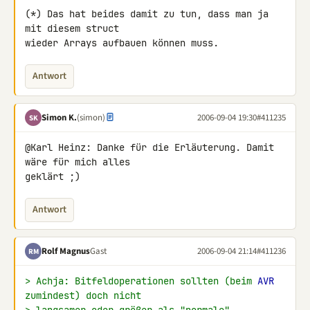
(*) Das hat beides damit zu tun, dass man ja 
mit diesem struct

wieder Arrays aufbauen können muss.
Antwort
Simon K.
(simon)
2006-09-04 19:30
#411235
SK
@Karl Heinz: Danke für die Erläuterung. Damit 
wäre für mich alles

geklärt ;)
Antwort
Rolf Magnus
Gast
2006-09-04 21:14
#411236
RM
> Achja: Bitfeldoperationen sollten (beim 
AVR
zumindest) doch nicht