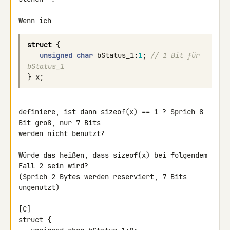
Wenn ich
struct
{
unsigned
char
bStatus_1
:
1
;
// 1 Bit für 
bStatus_1
}
x
;
definiere, ist dann sizeof(x) == 1 ? Sprich 8 
Bit groß, nur 7 Bits

werden nicht benutzt?

Würde das heißen, dass sizeof(x) bei folgendem 
Fall 2 sein wird?

(Sprich 2 Bytes werden reserviert, 7 Bits 
ungenutzt)

[C]

struct {
