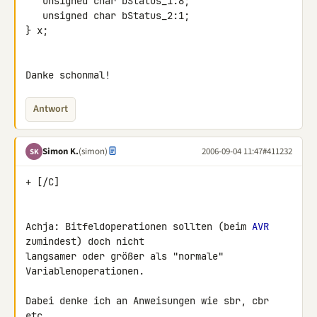
   unsigned char bStatus_1:8;

   unsigned char bStatus_2:1;

} x;

Danke schonmal!
Antwort
Simon K.
(simon)
2006-09-04 11:47
#411232
SK
+ [/C]

Achja: Bitfeldoperationen sollten (beim 
AVR
zumindest) doch nicht

langsamer oder größer als "normale" 
Variablenoperationen.

Dabei denke ich an Anweisungen wie sbr, cbr 
etc...