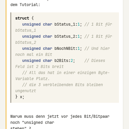
struct
{
unsigned
char
bStatus_1
:
1
;
// 1 Bit für 
bStatus_1
unsigned
char
bStatus_2
:
1
;
// 1 Bit für 
bStatus_2
unsigned
char
bNochNBit
:
1
;
// Und hier 
noch mal ein Bit
unsigned
char
b2Bits
:
2
;
// Dieses 
Feld ist 2 Bits breit
// All das hat in einer einzigen Byte-
Variable Platz.
// die 3 verbleibenden Bits bleiben 
ungenutzt
}
x
;
Warum muss denn jetzt vor jedes Bit/Bitpaar 
noch "unsigned char

stehen" ?
