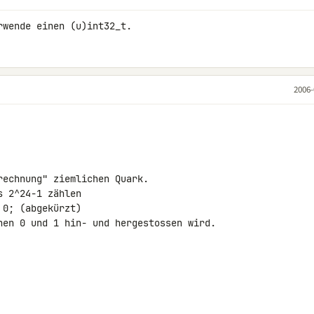
rwende einen (u)int32_t.
2006-
echnung" ziemlichen Quark.

 2^24-1 zählen

0; (abgekürzt)

hen 0 und 1 hin- und hergestossen wird.
