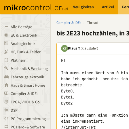
Neuigkeiten
Artikel
Fo
Compiler & IDEs
›
Thread
Alle Beiträge
bis 2E23 hochzählen, in 
µC & Elektronik
Analogtechnik
Klaus T.
(klaustaler)
KT
HF, Funk & Felder
Platinen
Hi

Mechanik & Werkzeug
Ich muss einen Wert von 0 bis
Fahrzeugelektronik
habe ich gedacht, benutze ich
betrachte.

Haus & Smart Home
Byte0,

Compiler & IDEs
Byte1,

FPGA, VHDL & Co.
Byte2

DSP
Ich müsste dann eine Funktion
PC-Programmierung
eins inkrementiert.

PC Hard- & Software
//interrupt-fkt
