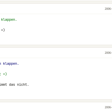
2006-
 klappen.
 =)
2006-
n klappen.
t =)
immt das nicht.
2006-