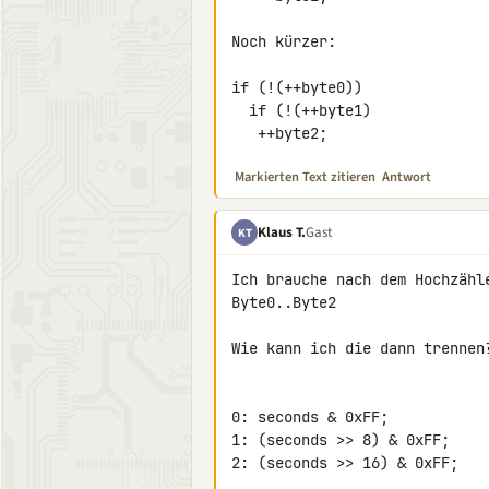
Noch kürzer:

if (!(++byte0))

  if (!(++byte1)

   ++byte2;
Markierten Text zitieren
Antwort
Klaus T.
Gast
KT
Ich brauche nach dem Hochzähle
Byte0..Byte2

Wie kann ich die dann trennen?
0: seconds & 0xFF;

1: (seconds >> 8) & 0xFF;

2: (seconds >> 16) & 0xFF;
