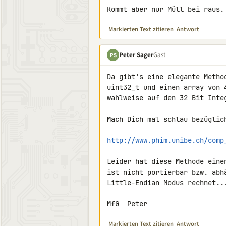
Kommt aber nur Müll bei raus.
Markierten Text zitieren
Antwort
Peter Sager
Gast
PS
Da gibt's eine elegante Metho
uint32_t und einen array von 
wahlweise auf den 32 Bit Inte
Mach Dich mal schlau bezüglich
http://www.phim.unibe.ch/comp
Leider hat diese Methode eine
ist nicht portierbar bzw. abh
Little-Endian Modus rechnet...
MfG  Peter
Markierten Text zitieren
Antwort