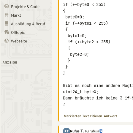
if (++byte0 < 255)

Projekte & Code
{

Markt
 byte0=0;

 if (++byte1 < 255)

Ausbildung & Beruf
 {

Offtopic
  byte1=0;

Webseite
  if (++byte2 < 255)

  {

   byte2=0;

  }

ANZEIGE
 }

}

Gibt es noch eine andere Mögli
uint24_t byteX;

Dann bräuchte ich keine 3 if-S
?
Markierten Text zitieren
Antwort
Rufus Τ. F.
(rufus)
RΤ