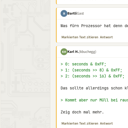
Bartli
Gast
B
Was fürn Prozessor hat denn d
Markierten Text zitieren
Antwort
Karl H.
(kbuchegg)
KH
> 0: seconds & 0xFF;
> 1: (seconds >> 8) & 0xFF;
> 2: (seconds >> 16) & 0xFF;
Das sollte allerdings schon kl
> Kommt aber nur Müll bei rau
Zeig doch mal mehr.
Markierten Text zitieren
Antwort