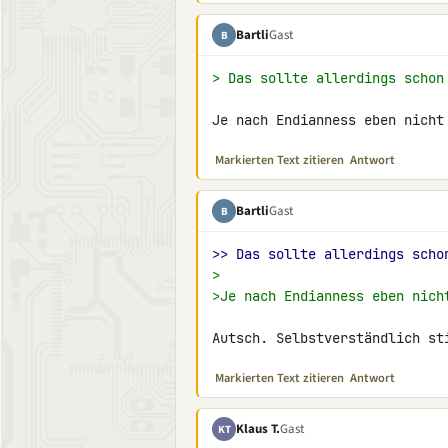
Bartli
Gast
B
> Das sollte allerdings schon
Je nach Endianness eben nicht
Markierten Text zitieren
Antwort
Bartli
Gast
B
>> Das sollte allerdings scho
>
>Je nach Endianness eben nich
Autsch. Selbstverständlich st
Markierten Text zitieren
Antwort
Klaus T.
Gast
KT