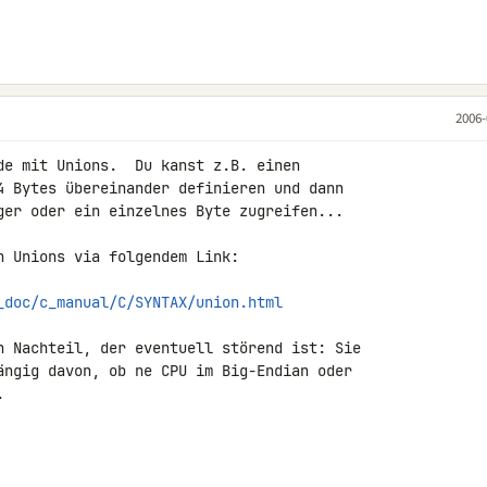
2006-
de mit Unions.  Du kanst z.B. einen

4 Bytes übereinander definieren und dann

ger oder ein einzelnes Byte zugreifen...

 Unions via folgendem Link:

_doc/c_manual/C/SYNTAX/union.html
n Nachteil, der eventuell störend ist: Sie

ängig davon, ob ne CPU im Big-Endian oder


