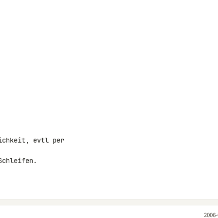
chkeit, evtl per

chleifen.

2006-