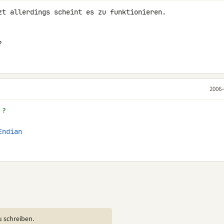
zt allerdings scheint es zu funktionieren.

?
2006-
 ?
Endian
u schreiben.