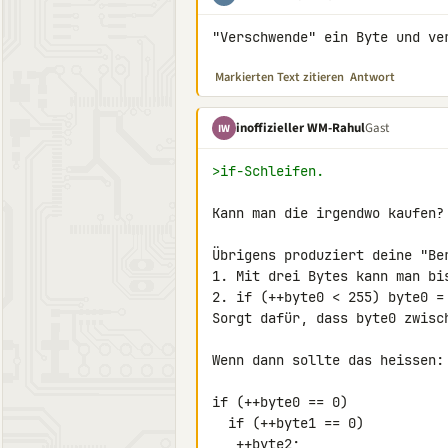
"Verschwende" ein Byte und ve
Markierten Text zitieren
Antwort
inoffizieller WM-Rahul
Gast
IW
>if-Schleifen.
Kann man die irgendwo kaufen?

Übrigens produziert deine "Ber
1. Mit drei Bytes kann man bis
2. if (++byte0 < 255) byte0 = 
Sorgt dafür, dass byte0 zwisc
Wenn dann sollte das heissen:

if (++byte0 == 0)

  if (++byte1 == 0)

   ++byte2;
