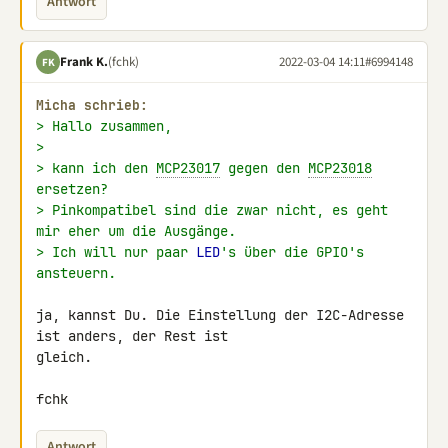
Antwort
Frank K.
(fchk)
2022-03-04 14:11
#6994148
FK
Micha schrieb:
> Hallo zusammen,
>
> kann ich den 
MCP23017
 gegen den 
MCP23018
ersetzen?
> Pinkompatibel sind die zwar nicht, es geht 
mir eher um die Ausgänge.
> Ich will nur paar 
LED
's über die GPIO's 
ansteuern.
ja, kannst Du. Die Einstellung der I2C-Adresse 
ist anders, der Rest ist 

gleich.

fchk
Antwort