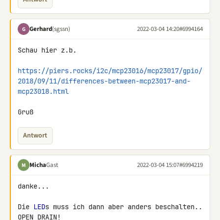
Gerhard
(sgssn)
2022-03-04 14:20
#6994164
G
Schau hier z.b.

https://piers.rocks/i2c/mcp23016/mcp23017/gpio/
2018/09/11/differences-between-mcp23017-and-
mcp23018.html
Gruß
Antwort
Micha
Gast
2022-03-04 15:07
#6994219
M
danke...

Die 
LED
s muss ich dann aber anders beschalten.. 
OPEN DRAIN!