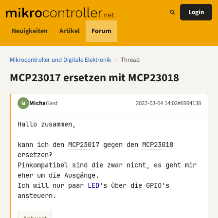
Login
Neuigkeiten
Artikel
Forum
Mikrocontroller und Digitale Elektronik
›
Thread
MCP23017 ersetzen mit MCP23018
Micha
Gast
2022-03-04 14:02
#6994138
M
Hallo zusammen,

kann ich den 
MCP23017
 gegen den 
MCP23018
ersetzen?

Pinkompatibel sind die zwar nicht, es geht mir 
eher um die Ausgänge.

Ich will nur paar 
LED
's über die GPIO's 
ansteuern.