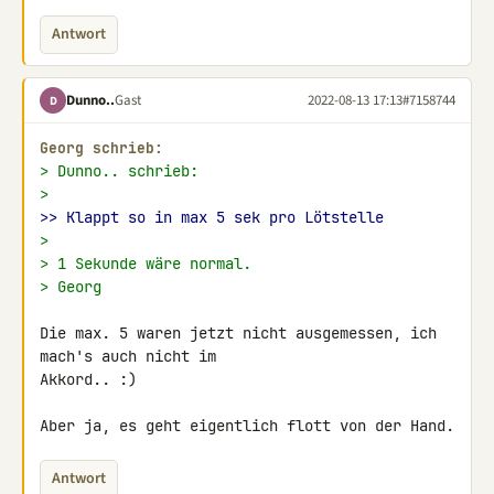
Antwort
Dunno..
Gast
2022-08-13 17:13
#7158744
D
Georg schrieb:
> Dunno.. schrieb:
>
>> Klappt so in max 5 sek pro Lötstelle
>
> 1 Sekunde wäre normal.
> Georg
Die max. 5 waren jetzt nicht ausgemessen, ich 
mach's auch nicht im 

Akkord.. :)

Aber ja, es geht eigentlich flott von der Hand.
Antwort