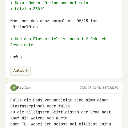
> Dazu dünnen Lötzinn und bei mein
> Lötzinn 350°C.
Man kann das ganz normal mit 08/15 1mm 
Lötzinnlöten.

> Und das Flussmittel ist nach 1-2 Sek. eh 
Geschichte.
Unfug.
Antwort
Paul
Gast
2022-08-13 09:17
#7158280
P
Falls die Pads verunreinigt sind nimm einen 
Glasfaserpinsel oder falls 

du die billigsten Stiftleisten der Erde hast, 
kauf dir welche von Würth 

oder TE. Wobei ich selbst bei billigst China 