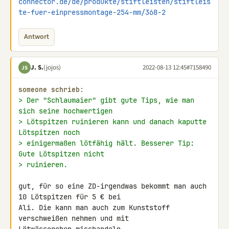
connector.de/de/produkte/stiftleisten/stiftleis
te-fuer-einpressmontage-254-mm/368-2
Antwort
J. S.
(jojos)
2022-08-13 12:45
#7158490
JS
someone schrieb:
> Der "Schlaumaier" gibt gute Tips, wie man 
sich seine hochwertigen
> Lötspitzen ruinieren kann und danach kaputte 
Lötspitzen noch
> einigermaßen lötfähig hält. Besserer Tip: 
Gute Lötspitzen nicht
> ruinieren.
gut, für so eine ZD-irgendwas bekommt man auch 
10 Lötspitzen für 5 € bei 

Ali. Die kann man auch zum Kunststoff 
verschweißen nehmen und mit 
