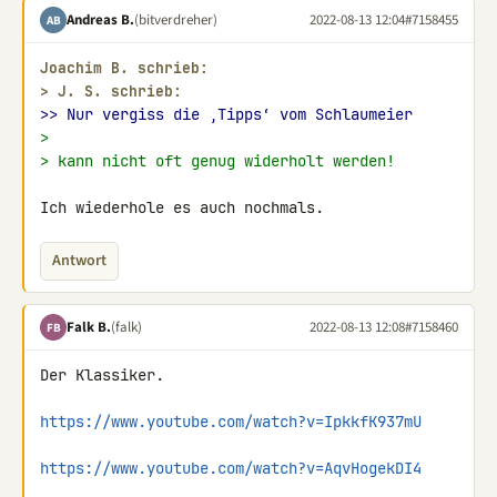
Andreas B.
(bitverdreher)
2022-08-13 12:04
#7158455
AB
Joachim B. schrieb:
> 
J. S. schrieb:
>> Nur vergiss die ‚Tipps‘ vom Schlaumeier
>
> kann nicht oft genug widerholt werden!
Ich wiederhole es auch nochmals.
Antwort
Falk B.
(falk)
2022-08-13 12:08
#7158460
FB
Der Klassiker.

https://www.youtube.com/watch?v=IpkkfK937mU
https://www.youtube.com/watch?v=AqvHogekDI4