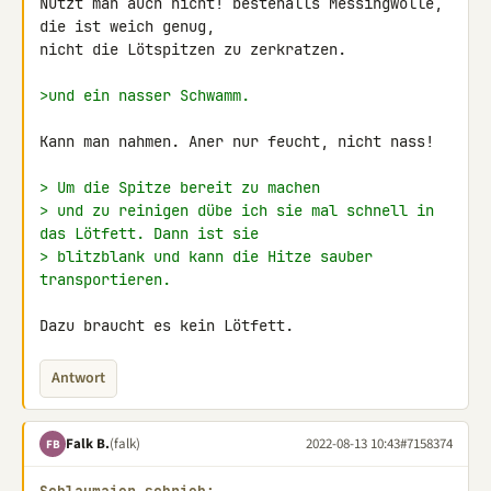
Nutzt man auch nicht! bestenalls Messingwolle, 
die ist weich genug, 

nicht die Lötspitzen zu zerkratzen.

>und ein nasser Schwamm.
Kann man nahmen. Aner nur feucht, nicht nass!

> Um die Spitze bereit zu machen
> und zu reinigen dübe ich sie mal schnell in 
das Lötfett. Dann ist sie
> blitzblank und kann die Hitze sauber 
transportieren.
Dazu braucht es kein Lötfett.
Antwort
Falk B.
(falk)
2022-08-13 10:43
#7158374
FB