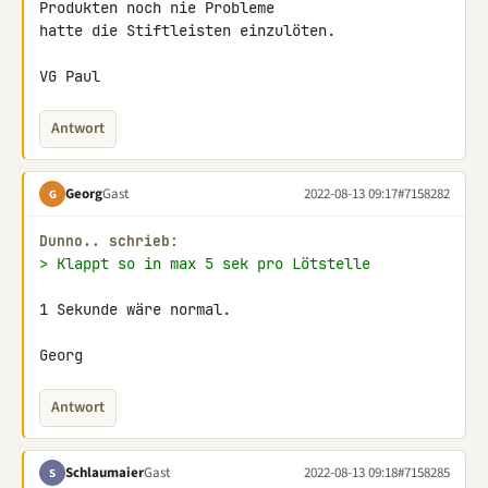
Produkten noch nie Probleme 

hatte die Stiftleisten einzulöten.

VG Paul
Antwort
Georg
Gast
2022-08-13 09:17
#7158282
G
Dunno.. schrieb:
> Klappt so in max 5 sek pro Lötstelle
1 Sekunde wäre normal.

Georg
Antwort
Schlaumaier
Gast
2022-08-13 09:18
#7158285
S