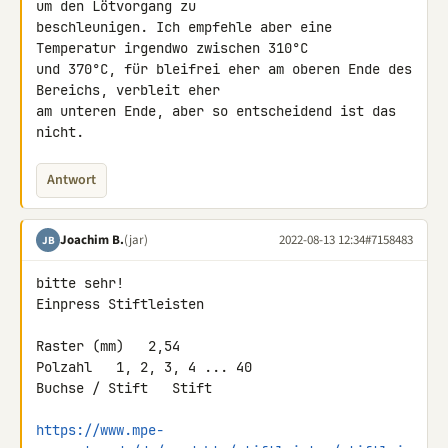
um den Lötvorgang zu 

beschleunigen. Ich empfehle aber eine 
Temperatur irgendwo zwischen 310°C 

und 370°C, für bleifrei eher am oberen Ende des 
Bereichs, verbleit eher 

am unteren Ende, aber so entscheidend ist das 
nicht.
Antwort
Joachim B.
(jar)
2022-08-13 12:34
#7158483
JB
bitte sehr!

Einpress Stiftleisten

Raster (mm)   2,54

Polzahl   1, 2, 3, 4 ... 40

Buchse / Stift   Stift

https://www.mpe-