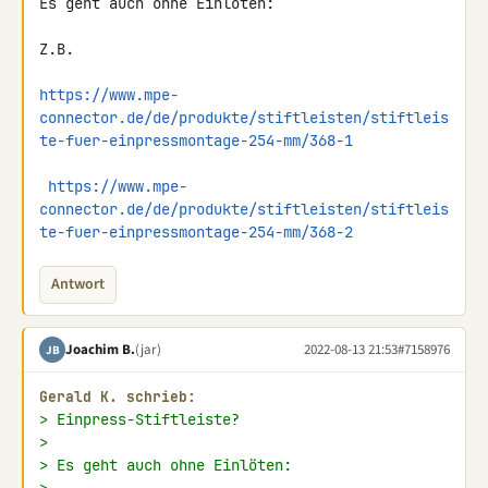
Es geht auch ohne Einlöten:

Z.B.

https://www.mpe-
connector.de/de/produkte/stiftleisten/stiftleis
te-fuer-einpressmontage-254-mm/368-1
https://www.mpe-
connector.de/de/produkte/stiftleisten/stiftleis
te-fuer-einpressmontage-254-mm/368-2
Antwort
Joachim B.
(jar)
2022-08-13 21:53
#7158976
JB
Gerald K. schrieb:
> Einpress-Stiftleiste?
>
> Es geht auch ohne Einlöten: