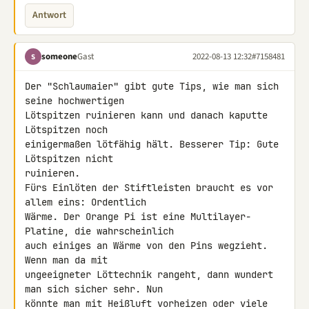
Antwort
someone
Gast
2022-08-13 12:32
#7158481
S
Der "Schlaumaier" gibt gute Tips, wie man sich 
seine hochwertigen 

Lötspitzen ruinieren kann und danach kaputte 
Lötspitzen noch 

einigermaßen lötfähig hält. Besserer Tip: Gute 
Lötspitzen nicht 

ruinieren.

Fürs Einlöten der Stiftleisten braucht es vor 
allem eins: Ordentlich 

Wärme. Der Orange Pi ist eine Multilayer-
Platine, die wahrscheinlich 

auch einiges an Wärme von den Pins wegzieht. 
Wenn man da mit 

ungeeigneter Löttechnik rangeht, dann wundert 
man sich sicher sehr. Nun 

könnte man mit Heißluft vorheizen oder viele 