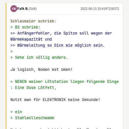
Falk B.
(falk)
2022-08-13 10:41
#7158372
FB
Schlaumaier schrieb:
> BS schrieb:
>> Anfängerfehler, die Spitze soll wegen der 
Wärmekapazität und
>> Wärmeleitung so Dick wie möglich sein.
>
> Sehe ich völlig anders.
Ja logisch, Nomen est omen!

> NEBEN meiner Lötstation liegen folgende Dinge 
: Eine Dose Lötfett,
Nutzt man für ELEKTRONIK keine Sekunde!

> ein
> Stahlwolleschwamm