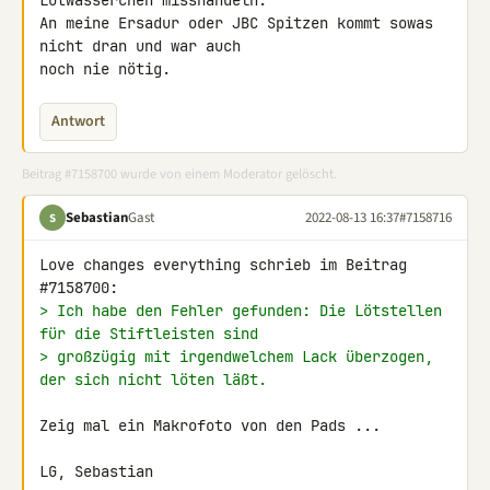
Lötwässerchen misshandeln.

An meine Ersadur oder JBC Spitzen kommt sowas 
nicht dran und war auch 

noch nie nötig.
Antwort
Beitrag #7158700 wurde von einem Moderator gelöscht.
Sebastian
Gast
2022-08-13 16:37
#7158716
S
Love changes everything schrieb im Beitrag 
> Ich habe den Fehler gefunden: Die Lötstellen 
für die Stiftleisten sind
> großzügig mit irgendwelchem Lack überzogen, 
der sich nicht löten läßt.
Zeig mal ein Makrofoto von den Pads ...

LG, Sebastian