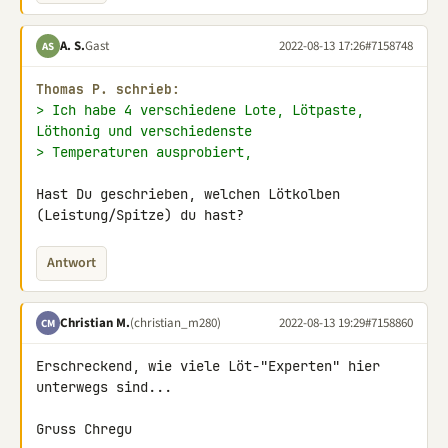
A. S.
Gast
2022-08-13 17:26
#7158748
AS
Thomas P. schrieb:
> Ich habe 4 verschiedene Lote, Lötpaste, 
Löthonig und verschiedenste
> Temperaturen ausprobiert,
Hast Du geschrieben, welchen Lötkolben 
(Leistung/Spitze) du hast?
Antwort
Christian M.
(christian_m280)
2022-08-13 19:29
#7158860
CM
Erschreckend, wie viele Löt-"Experten" hier 
unterwegs sind...

Gruss Chregu