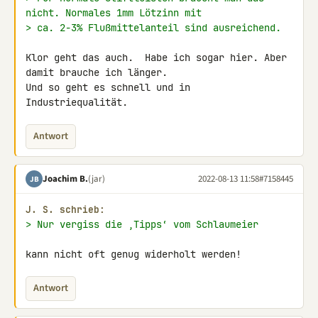
nicht. Normales 1mm Lötzinn mit
> ca. 2-3% Flußmittelanteil sind ausreichend.
Klor geht das auch.  Habe ich sogar hier. Aber 
damit brauche ich länger. 

Und so geht es schnell und in 
Industriequalität.
Antwort
Joachim B.
(jar)
2022-08-13 11:58
#7158445
JB
J. S. schrieb:
> Nur vergiss die ‚Tipps‘ vom Schlaumeier
kann nicht oft genug widerholt werden!
Antwort