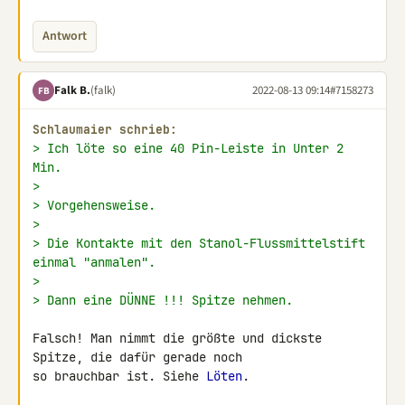
Antwort
Falk B.
(falk)
2022-08-13 09:14
#7158273
FB
Schlaumaier schrieb:
> Ich löte so eine 40 Pin-Leiste in Unter 2 
Min.
>
> Vorgehensweise.
>
> Die Kontakte mit den Stanol-Flussmittelstift 
einmal "anmalen".
>
> Dann eine DÜNNE !!! Spitze nehmen.
Falsch! Man nimmt die größte und dickste 
Spitze, die dafür gerade noch 

so brauchbar ist. Siehe 
Löten
.
