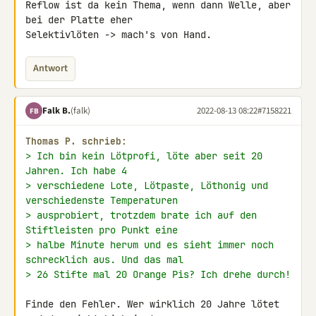
Reflow ist da kein Thema, wenn dann Welle, aber 
bei der Platte eher 

Selektivlöten -> mach's von Hand.
Antwort
Falk B.
(falk)
2022-08-13 08:22
#7158221
FB
Thomas P. schrieb:
> Ich bin kein Lötprofi, löte aber seit 20 
Jahren. Ich habe 4
> verschiedene Lote, Lötpaste, Löthonig und 
verschiedenste Temperaturen
> ausprobiert, trotzdem brate ich auf den 
Stiftleisten pro Punkt eine
> halbe Minute herum und es sieht immer noch 
schrecklich aus. Und das mal
> 26 Stifte mal 20 Orange Pis? Ich drehe durch!
Finde den Fehler. Wer wirklich 20 Jahre lötet 