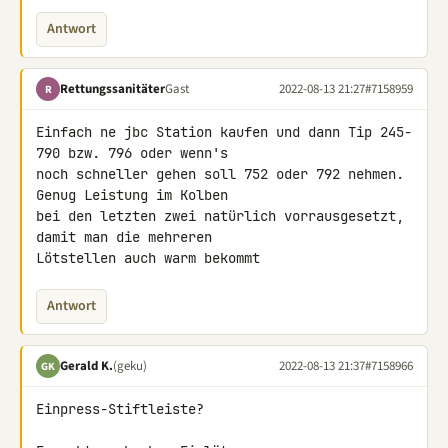
Antwort
Rettungssanitäter
Gast
2022-08-13 21:27
#7158959
R
Einfach ne jbc Station kaufen und dann Tip 245-
790 bzw. 796 oder wenn's 

noch schneller gehen soll 752 oder 792 nehmen. 
Genug Leistung im Kolben 

bei den letzten zwei natürlich vorrausgesetzt, 
damit man die mehreren 

Lötstellen auch warm bekommt
Antwort
Gerald K.
(geku)
2022-08-13 21:37
#7158966
GK
Einpress-Stiftleiste?
