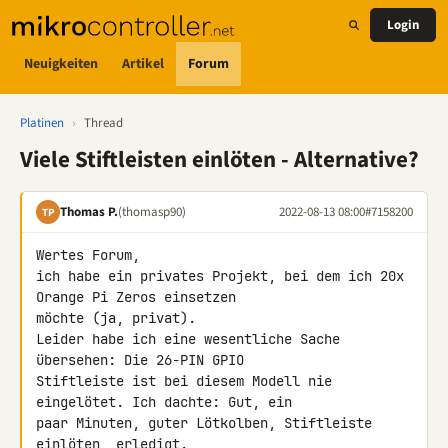
Login
Neuigkeiten
Artikel
Forum
Platinen
›
Thread
Viele Stiftleisten einlöten - Alternative?
Thomas P.
(thomasp90)
2022-08-13 08:00
#7158200
TP
Wertes Forum,

ich habe ein privates Projekt, bei dem ich 20x 
Orange Pi Zeros einsetzen 

möchte (ja, privat).

Leider habe ich eine wesentliche Sache 
übersehen: Die 26-PIN GPIO 

Stiftleiste ist bei diesem Modell nie 
eingelötet. Ich dachte: Gut, ein 

paar Minuten, guter Lötkolben, Stiftleiste 
einlöten, erledigt.
