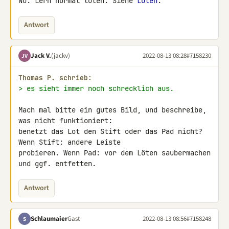
Nö. Lern normal löten. Siehe 
Löten
.
Antwort
Jack V.
(jackv)
2022-08-13 08:28
#7158230
JV
Thomas P. schrieb:
> es sieht immer noch schrecklich aus.
Mach mal bitte ein gutes Bild, und beschreibe, 
was nicht funktioniert: 

benetzt das Lot den Stift oder das Pad nicht? 
Wenn Stift: andere Leiste 

probieren. Wenn Pad: vor dem Löten saubermachen 
und ggf. entfetten.
Antwort
Schlaumaier
Gast
2022-08-13 08:56
#7158248
S