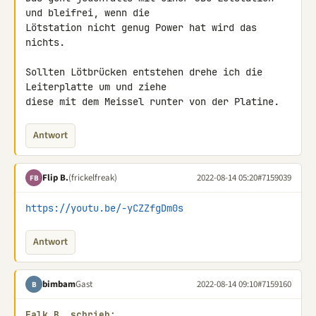
und bleifrei, wenn die 

Lötstation nicht genug Power hat wird das 
nichts.

Sollten Lötbrücken entstehen drehe ich die 
Leiterplatte um und ziehe 

diese mit dem Meissel runter von der Platine.
Antwort
Flip B.
(frickelfreak)
2022-08-14 05:20
#7159039
FB
https://youtu.be/-yCZZfgDm0s
Antwort
bimbam
Gast
2022-08-14 09:10
#7159160
B
Falk B. schrieb: