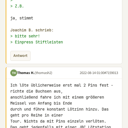
>
> Z.B.
ja, stimmt

Joachim B. schrieb:
> bitte sehr!
> Einpress Stiftleisten
Antwort
Thomas H.
(thomash2)
2022-08-14 01:00
#7159013
TH
Ich löte üblicherweise erst mal 2 Pins fest - 
richte die Buchsen aus, 

anschließend fahre ich mit einem größeren 
Meissel von Anfang bis Ende 

durch und führe konstant Lötzinn hinzu. Das 
geht pro Reihe in einer 

Tour. Nichts da mit Pins einzeln verlöten.

Das geht jedenfalls mit einer JBC Lötstation 