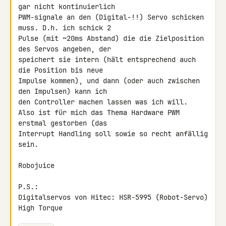
gar nicht kontinuierlich

PWM-signale an den (Digital-!!) Servo schicken 
muss. D.h. ich schick 2

Pulse (mit ~20ms Abstand) die die Zielposition 
des Servos angeben, der

speichert sie intern (hält entsprechend auch 
die Position bis neue

Impulse kommen), und dann (oder auch zwischen 
den Impulsen) kann ich

den Controller machen lassen was ich will.

Also ist für mich das Thema Hardware PWM 
erstmal gestorben (das

Interrupt Handling soll sowie so recht anfällig 
sein.

Robojuice

P.S.:

Digitalservos von Hitec: HSR-5995 (Robot-Servo) 
High Torque