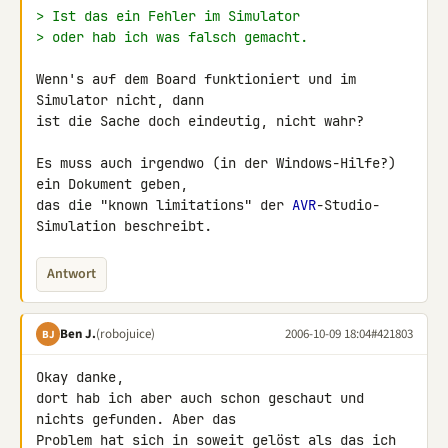
> Ist das ein Fehler im Simulator
> oder hab ich was falsch gemacht.
Wenn's auf dem Board funktioniert und im 
Simulator nicht, dann

ist die Sache doch eindeutig, nicht wahr?

Es muss auch irgendwo (in der Windows-Hilfe?) 
ein Dokument geben,

das die "known limitations" der 
AVR
-Studio-
Simulation beschreibt.
Antwort
Ben J.
(robojuice)
2006-10-09 18:04
#421803
BJ
Okay danke,

dort hab ich aber auch schon geschaut und 
nichts gefunden. Aber das

Problem hat sich in soweit gelöst als das ich 