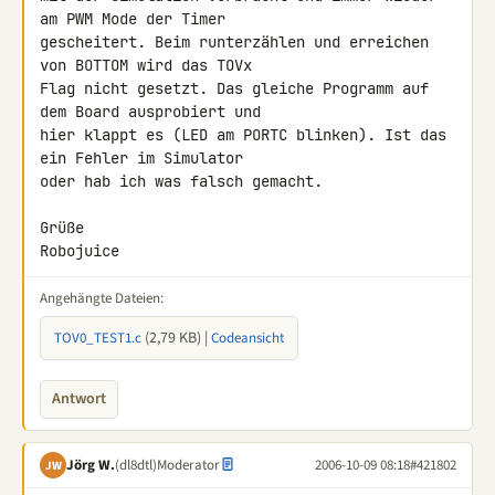
am PWM Mode der Timer

gescheitert. Beim runterzählen und erreichen 
von BOTTOM wird das TOVx

Flag nicht gesetzt. Das gleiche Programm auf 
dem Board ausprobiert und

hier klappt es (LED am PORTC blinken). Ist das 
ein Fehler im Simulator

oder hab ich was falsch gemacht.

Grüße

Robojuice
Angehängte Dateien:
(2,79 KB) |
TOV0_TEST1.c
Codeansicht
Antwort
Jörg W.
(dl8dtl)
Moderator
2006-10-09 08:18
#421802
JW