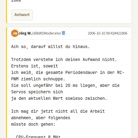
20ms
Antwort
Jörg W.
(dl8dtl)
Moderator
2006-10-10 09:42
#421806
JW
Ach so, darauf willst du hinaus.

Trotzdem verstehe ich deinen Aufwand nicht.  
Erstens ist, soweit

ich weiß, die gesamte Periodendauer in der RC-
PWM ziemlich schnuppe.

Sie soll ungefähr bei 20 ms liegen, aber die 
Servos speichern sich

ja den aktuellen Wert sowieso zwischen.

Ich mag dir jetzt nicht all die Arbeit 
abnehmen, aber folgendes

müsste doch gehen:

. CPU-Frequenz 8 MHz
