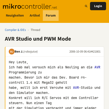
Login
Neuigkeiten
Artikel
Forum
Compiler & IDEs
›
Thread
AVR Studio und PWM Mode
Ben J.
(robojuice)
2006-10-09 06:41
#421801
BJ
Hey Leute,

ich hab mal versuch mich als Neuling an die 
AVR
Programmierung zu

machen. Bevor ich mir das Dev. Board rn-
controll 1.4 mit Mega32 geholt

habe, wollt ich erst Vercuhe mit 
AVR
-Studio und 
den Simulator machen.

Konkret will ich R/C Servos mit dem Controller 
steuern. Nun einen Tag

mit der Simulation verbracht und immer wieder 