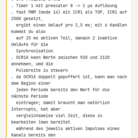
. Timer 1 mit prescaler 8 -> 1 µs Auflösung

. fast PWM (mode 14) mit ICR1 als TOP, ICR1 auf 
2500 gesetzt,

  ergibt einen Umlauf pro 2,5 ms; mit 6 Kanälen 
kommst du also

  auf 15 ms aktiven Teil, danach 2 inaktive 
Umläufe für die

  Synchronisation

. OCR1A kann Werte zwischen 920 und 2120 
annehmen, umd die

  Pulsbreite zu steuern

. da OCR1A doppelt gepuffert ist, kann man nach 
dem Beginn einer

  jeden Periode bereits den Wert für die 
nächste Periode

  eintragen; damit braucht man natürlich 
Interrupts, hat aber

  vergleichsweise viel Zeit, diese zu 
bearbeiten (man bereitet

  während des jeweils aktiven Impulses eines 
Kanals bereits den
