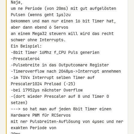
Naja,

um ne Periode (von 20ms) mit gut aufgelösten 
Pulsen (wenns geht 1µs)zu

bekommen und man nur einen 16 bit Timer hat, 
aber dann ebend 6 Servos

an einem Mega32 steuern will wird das recht 
schwer ohne Interrupts.

Ein Beispiel:

-8bit Timer 16Mhz f_CPU Puls generien

-Prescaler64

-Pulsebreite in das Outputcomare Register

-Timeroverflow nach 2048µs->Interrupt annehmen

-im TOVx Interrupt selben Timer auf 
Prescaler1024 Preload (-25)

-bei 17952µs nächster Overflow

-(dort wieder Prescaler auf 8 und Timer 0 
setzen)

---> so hat man auf jeden 8bit Timer einen 
Hardware PWM für RCServos

mit ner Pulsbreiten-Auflösung von 4µsec und ner 
exakten Periode von
