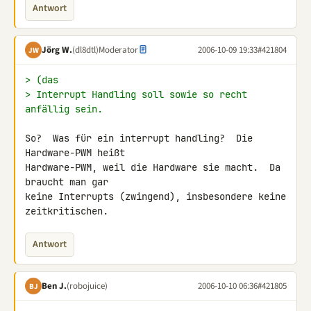
Antwort
Jörg W.
(dl8dtl)
Moderator
2006-10-09 19:33
#421804
JW
> (das
> Interrupt Handling soll sowie so recht 
anfällig sein.
So?  Was für ein interrupt handling?  Die 
Hardware-PWM heißt

Hardware-PWM, weil die Hardware sie macht.  Da 
braucht man gar

keine Interrupts (zwingend), insbesondere keine 
zeitkritischen.
Antwort
Ben J.
(robojuice)
2006-10-10 06:36
#421805
BJ