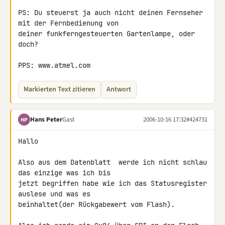
PS: Du steuerst ja auch nicht deinen Fernseher 
mit der Fernbedienung von 

deiner funkferngesteuerten Gartenlampe, oder 
doch?

PPS: www.atmel.com
Markierten Text zitieren
Antwort
Hans Peter
Gast
2006-10-16 17:32
#424731
HP
Hallo

Also aus dem Datenblatt  werde ich nicht schlau 
das einzige was ich bis 

jetzt begriffen habe wie ich das Statusregister 
auslese und was es 

beinhaltet(der Rückgabewert vom Flash).
