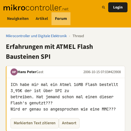
Login
Neuigkeiten
Artikel
Forum
Mikrocontroller und Digitale Elektronik
›
Thread
Erfahrungen mit ATMEL Flash
Bausteinen SPI
Hans Peter
Gast
2006-10-15 07:03
#423908
HP
ICh habe mir mal ein Atmel 16MB Flash bestellt 
3,95€ der ist über SPI zu 

betreiben. Hat jemand schon mal einen dieser 
Flash's genutzt???

Markierten Text zitieren
Antwort