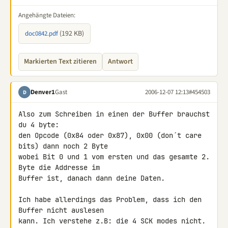
Angehängte Dateien:
(192 KB)
doc0842.pdf
Markierten Text zitieren
Antwort
Denver1
Gast
2006-12-07 12:13
#454503
D
Also zum Schreiben in einen der Buffer brauchst 
du 4 byte:

den Opcode (0x84 oder 0x87), 0x00 (don´t care 
bits) dann noch 2 Byte 

wobei Bit 0 und 1 vom ersten und das gesamte 2. 
Byte die Addresse im 

Buffer ist, danach dann deine Daten.

Ich habe allerdings das Problem, dass ich den 
Buffer nicht auslesen 

kann. Ich verstehe z.B: die 4 SCK modes nicht. 