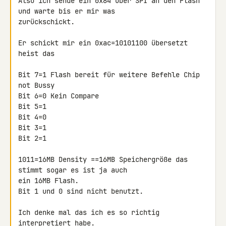
Also ich sende ein 0x84 über SPI an den Flash 
und warte bis er mir was 

zurückschickt.

Er schickt mir ein 0xac=10101100 übersetzt 
heist das

Bit 7=1 Flash bereit für weitere Befehle Chip 
not Bussy

Bit 6=0 Kein Compare

Bit 5=1

Bit 4=0

Bit 3=1

Bit 2=1

1011=16MB Density ==16MB Speichergröße das 
stimmt sogar es ist ja auch 

ein 16MB Flash.

Bit 1 und 0 sind nicht benutzt.

Ich denke mal das ich es so richtig 
interpretiert habe.
