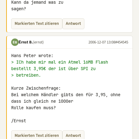
Kann da jemand was zu 

sagen?
Markierten Text zitieren
Antwort
Εrnst B.
(ernst)
2006-12-07 13:08
#454545
ΕB
> ICh habe mir mal ein Atmel 16MB Flash 
bestellt 3,95€ der ist über SPI zu
> betreiben.
Kurze Zwischenfrage:

Bei welchem Händler gibts den für 3,95, ohne 
dass ich gleich ne 1000er 

Rolle kaufen muss?

/Ernst
Markierten Text zitieren
Antwort