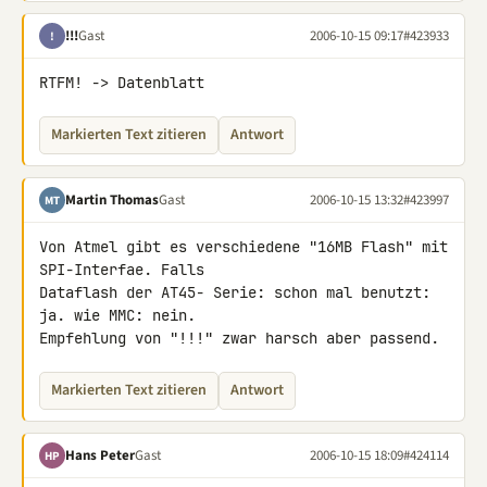
!!!
Gast
2006-10-15 09:17
#423933
!
RTFM! -> Datenblatt
Markierten Text zitieren
Antwort
Martin Thomas
Gast
2006-10-15 13:32
#423997
MT
Von Atmel gibt es verschiedene "16MB Flash" mit 
SPI-Interfae. Falls 

Dataflash der AT45- Serie: schon mal benutzt: 
ja. wie MMC: nein. 

Empfehlung von "!!!" zwar harsch aber passend.
Markierten Text zitieren
Antwort
Hans Peter
Gast
2006-10-15 18:09
#424114
HP