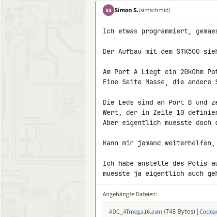
Simon S.
(simschmid)
SS
Ich etwas programmiert, gemae
Der Aufbau mit dem STK500 sieh
Am Port A Liegt ein 20kOhm Po
Eine Seite Masse, die andere S
Die Leds sind an Port B und z
Wert, der in Zeile 10 definier
Aber eigentlich muesste doch 
Kann mir jemand weiterhelfen, 
Ich habe anstelle des Potis a
muesste ja eigentlich auch ge
Angehängte Dateien:
(748 Bytes) |
ADC_ATmega16.asm
Codean