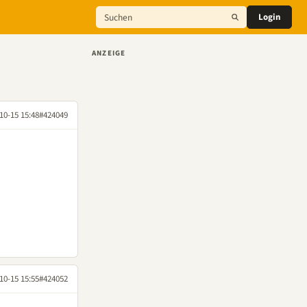
Login
ANZEIGE
10-15 15:48
#424049
10-15 15:55
#424052