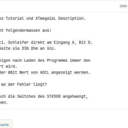
2006-
ss Tutorial und ATmega16L Description.

t folgendermassen aus:

ti. Schleifer direkt am Eingang A, Bit 0.

eite via 330 Ohm an Vcc.

eigen nach Laden des Programms immer den

t wird.

der 8Bit Wert von ADCL angezeigt werden.

wo der Fehler liegt?

uch die Switches des STK500 angehaengt, 

hen.
sicht