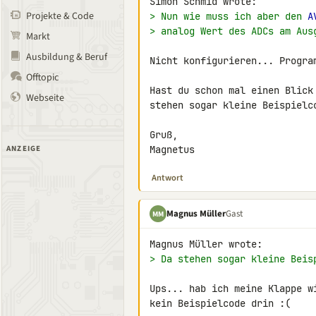
Projekte & Code
> Nun wie muss ich aber den 
A
> analog Wert des ADCs am Aus
Markt
Ausbildung & Beruf
Nicht konfigurieren... Program
Offtopic
Hast du schon mal einen Blick
Webseite
stehen sogar kleine Beispielc
Gruß,

ANZEIGE
Magnetus
Antwort
Magnus Müller
Gast
MM
> Da stehen sogar kleine Beis
Ups... hab ich meine Klappe w
kein Beispielcode drin :(
