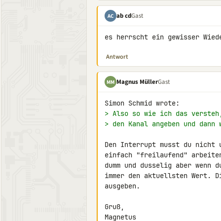
ab cd
Gast
AC
es herrscht ein gewisser Wied
Antwort
Magnus Müller
Gast
MM
> Also so wie ich das versteh
> den Kanal angeben und dann 
Den Interrupt musst du nicht 
einfach "freilaufend" arbeite
dumm und dusselig aber wenn d
immer den aktuellsten Wert. D
ausgeben.

Gruß,

Magnetus