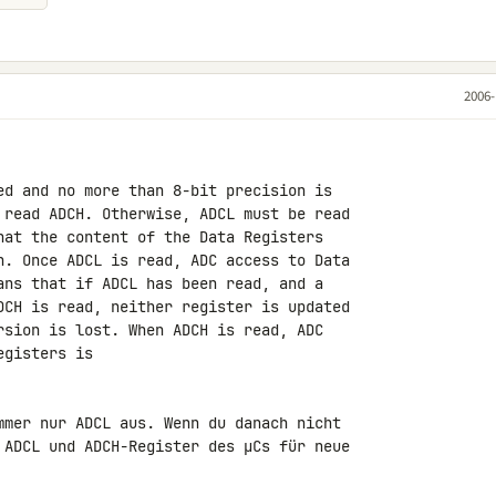
2006-
ed and no more than 8-bit precision is 

 read ADCH. Otherwise, ADCL must be read 

hat the content of the Data Registers 

n. Once ADCL is read, ADC access to Data 

ans that if ADCL has been read, and a 

DCH is read, neither register is updated 

rsion is lost. When ADCH is read, ADC 

gisters is

mmer nur ADCL aus. Wenn du danach nicht 

 ADCL und ADCH-Register des µCs für neue 
