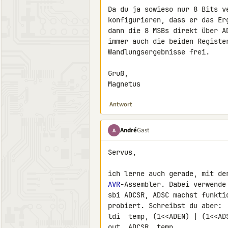
Da du ja sowieso nur 8 Bits v
konfigurieren, dass er das Er
dann die 8 MSBs direkt über A
immer auch die beiden Registe
Wandlungsergebnisse frei.

Gruß,

Magnetus
Antwort
André
Gast
A
Servus,

AVR
-Assembler. Dabei verwende
sbi ADCSR, ADSC machst funkti
probiert. Schreibst du aber:

ldi  temp, (1<<ADEN) | (1<<ADS
out  ADCSR, temp
