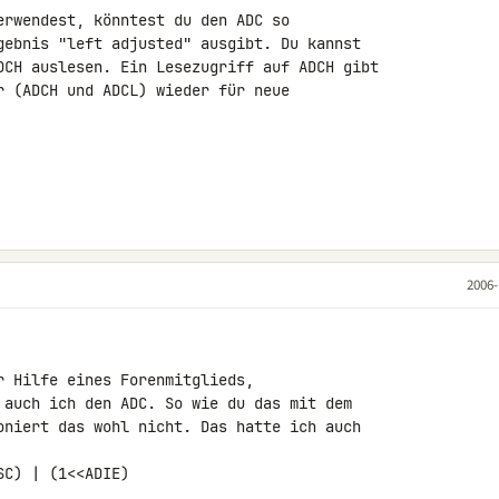
erwendest, könntest du den ADC so 

gebnis "left adjusted" ausgibt. Du kannst 

DCH auslesen. Ein Lesezugriff auf ADCH gibt 

r (ADCH und ADCL) wieder für neue 

2006-
 auch ich den ADC. So wie du das mit dem 

oniert das wohl nicht. Das hatte ich auch 

C) | (1<<ADIE)
