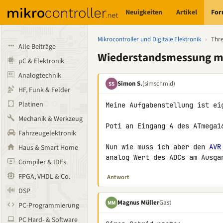
Neuigkeiten
Artikel
Fo
Mikrocontroller und Digitale Elektronik
›
Thr
Alle Beiträge
Wiederstandsmessung m
µC & Elektronik
Analogtechnik
Simon S.
(simschmid)
SS
HF, Funk & Felder
Platinen
Meine Aufgabenstellung ist eig
Mechanik & Werkzeug
Poti an Eingang A des ATmega16
Fahrzeugelektronik
Nun wie muss ich aber den 
AVR
Haus & Smart Home
analog Wert des ADCs am Ausga
Compiler & IDEs
FPGA, VHDL & Co.
Antwort
DSP
Magnus Müller
Gast
MM
PC-Programmierung
PC Hard- & Software