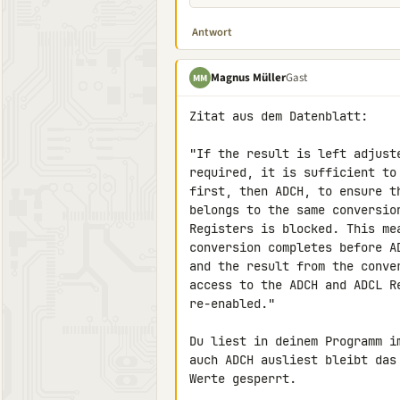
Antwort
Magnus Müller
Gast
MM
Zitat aus dem Datenblatt:

"If the result is left adjust
required, it is sufficient to
first, then ADCH, to ensure t
belongs to the same conversio
Registers is blocked. This me
conversion completes before A
and the result from the conve
access to the ADCH and ADCL Re
re-enabled."

Du liest in deinem Programm i
auch ADCH ausliest bleibt das
Werte gesperrt.
