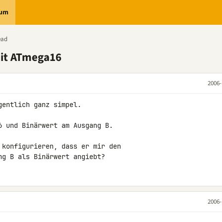
rum
ead
it ATmega16
2006-
entlich ganz simpel.

 und Binärwert am Ausgang B.

 konfigurieren, dass er mir den

ng B als Binärwert angiebt?
2006-