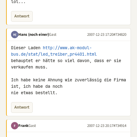
lol...
Antwort
Hans (noch einer)
Gast
2007-12-23 17:20
#734820
H(
Dieser Laden 
http://www.ak-modul-
bus.de/stat/led_treiber_pr4401.html
behauptet er hätte so viel davon, dass er sie 
verkaufen muss.

Ich habe keine Ahnung wie zuverlässig die Firma 
ist, ich habe da noch 

nie etwas bestellt.
Antwort
Frank
Gast
2007-12-23 20:17
#734914
F