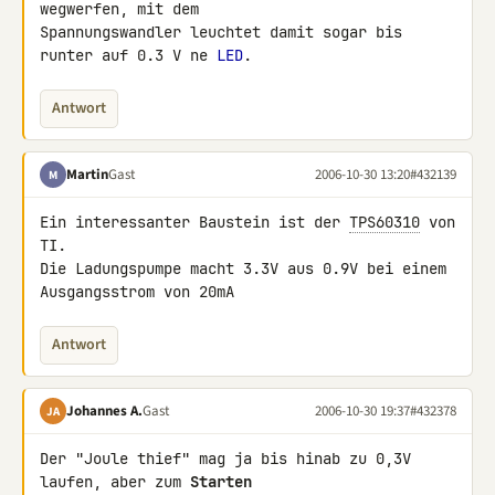
wegwerfen, mit dem 

Spannungswandler leuchtet damit sogar bis 
runter auf 0.3 V ne 
LED
Antwort
Martin
Gast
2006-10-30 13:20
#432139
M
Ein interessanter Baustein ist der 
TPS60310
 von 
TI.

Die Ladungspumpe macht 3.3V aus 0.9V bei einem 
Ausgangsstrom von 20mA
Antwort
Johannes A.
Gast
2006-10-30 19:37
#432378
JA
Der "Joule thief" mag ja bis hinab zu 0,3V 
laufen, aber zum 
Starten