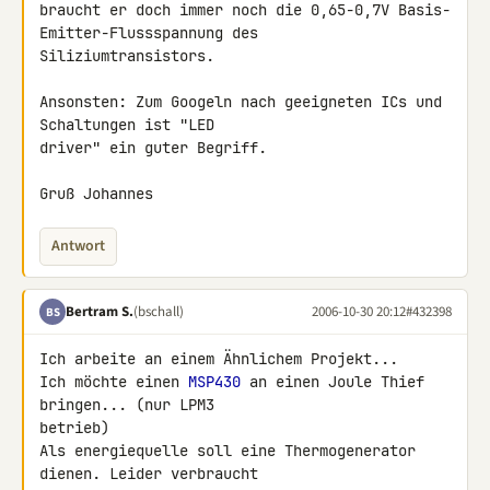
braucht er doch immer noch die 0,65-0,7V Basis-
Emitter-Flussspannung des 

Siliziumtransistors.

Ansonsten: Zum Googeln nach geeigneten ICs und 
Schaltungen ist "LED 

driver" ein guter Begriff.

Antwort
Bertram S.
(bschall)
2006-10-30 20:12
#432398
BS
Ich arbeite an einem Ähnlichem Projekt...

Ich möchte einen 
MSP430
 an einen Joule Thief 
bringen... (nur LPM3 

betrieb)

Als energiequelle soll eine Thermogenerator 
dienen. Leider verbraucht 
