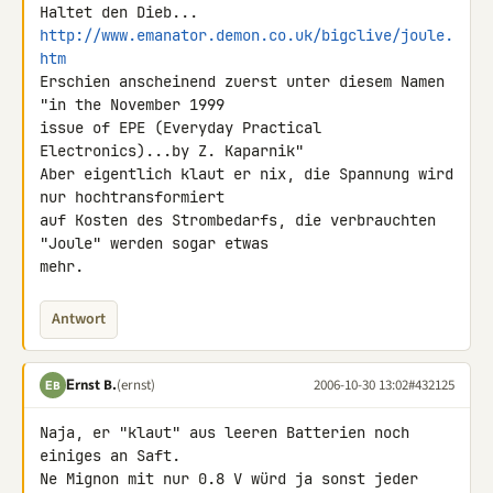
http://www.emanator.demon.co.uk/bigclive/joule.
htm
Erschien anscheinend zuerst unter diesem Namen 
"in the November 1999 

issue of EPE (Everyday Practical 
Electronics)...by Z. Kaparnik"

Aber eigentlich klaut er nix, die Spannung wird 
nur hochtransformiert 

auf Kosten des Strombedarfs, die verbrauchten 
"Joule" werden sogar etwas 

mehr.
Antwort
Εrnst B.
(ernst)
2006-10-30 13:02
#432125
ΕB
Naja, er "klaut" aus leeren Batterien noch 
einiges an Saft.

Ne Mignon mit nur 0.8 V würd ja sonst jeder 