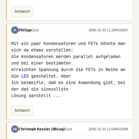
Antwort
Philipp
Gast
2006-10-30 11:26
#432067
P
Mit ein paar Kondensatoren und FETs könnte man 
sich da etwas vorstellen: 

die Kondensatoren werden parallel aufgeladen 
und bei einer bestimmten 

erreichten Spannung durch die FETs in Reihe an 
die 
LED
 geschaltet. Aber 

ich bezweifle, daß es eine Anwendung gibt, bei 
der das die sinnvollste 

Lösung darstellt ...
Antwort
Christoph Kessler (db1uq)
Gast
2006-10-30 11:54
#432084
CK