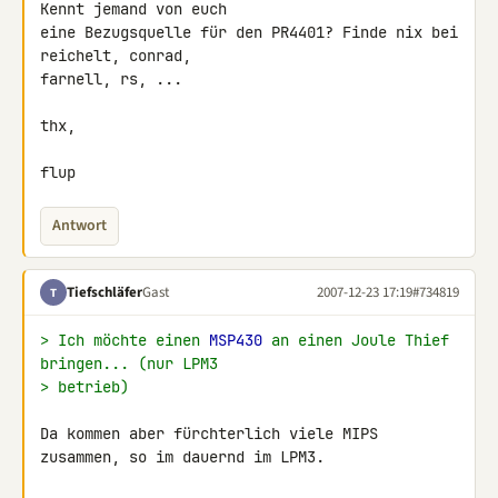
Kennt jemand von euch 

eine Bezugsquelle für den PR4401? Finde nix bei 
reichelt, conrad, 

farnell, rs, ...

thx,

flup
Antwort
Tiefschläfer
Gast
2007-12-23 17:19
#734819
T
> Ich möchte einen 
MSP430
 an einen Joule Thief 
bringen... (nur LPM3
> betrieb)
Da kommen aber fürchterlich viele MIPS 
zusammen, so im dauernd im LPM3.
