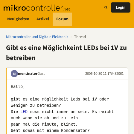
Login
Neuigkeiten
Artikel
Forum
Mikrocontroller und Digitale Elektronik
›
Thread
Gibt es eine Möglichkeint LEDs bei 1V zu
betreiben
mentinator
Gast
2006-10-30 11:17
#432061
M
Hallo,

gibt es eine möglichkeit Leds bei 1V oder 
weniger zu betreiben?

Die 
LED
 muss nicht immer an sein. Es reicht 
auch wenn sie ab und zu, ein 

paar mal die Minute, blinkt.

Geht sowas mit einem Kondensator?
