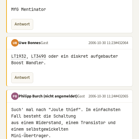
MfG Mentinator
Antwort
Uwe Bonnes
Gast
2006-10-30 11:23
#432064
UB
LT1932
, 
LT3490
 oder ein diskret aufgebauter 
Boost Wandler.
Antwort
Philipp Burch (nicht angemeldet)
Gast
2006-10-30 11:24
#432065
PB
Such' mal nach "Joule thief". Im einfachsten 
Fall besteht die Schaltung 

aus einem Widerstand, einem Transistor und 
einem selbstgewickelten 

Mini-Übertrager.