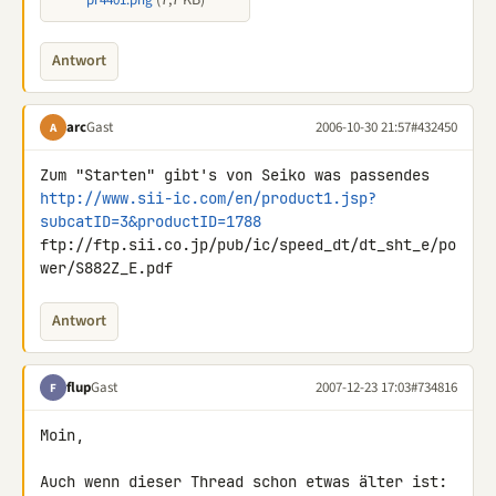
(7,7 KB)
pr4401.png
Antwort
arc
Gast
2006-10-30 21:57
#432450
A
http://www.sii-ic.com/en/product1.jsp?
subcatID=3&productID=1788
ftp://ftp.sii.co.jp/pub/ic/speed_dt/dt_sht_e/po
wer/S882Z_E.pdf
Antwort
flup
Gast
2007-12-23 17:03
#734816
F
Moin,

Auch wenn dieser Thread schon etwas älter ist: 