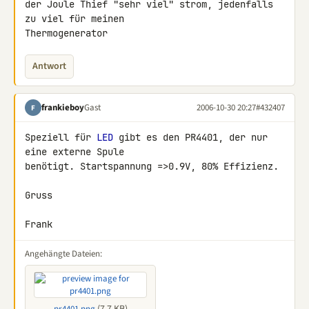
der Joule Thief "sehr viel" strom, jedenfalls 
zu viel für meinen 

Thermogenerator
Antwort
frankieboy
Gast
2006-10-30 20:27
#432407
F
Speziell für 
LED
 gibt es den PR4401, der nur 
eine externe Spule 

benötigt. Startspannung =>0.9V, 80% Effizienz.

Gruss

Frank
Angehängte Dateien: