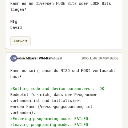
Kann es an diversen FUSE Bits oder LOCK Bits 
liegen?

Mfg

David
Antwort
unsichtbarer WM-Rahul
Gast
2006-11-07 10:40
#436356
UW
Kann es sein, dass du MISO und MOSI vertauscht 
hast?

>Setting mode and device parameters .. OK
Bedeutet für mich, dass der Programmer 
vorhanden ist und initialisiert 

werden kann (Versorgungsspannung ist 
>Entering programming mode. FAILED
>Leaving programming mode.. FAILED