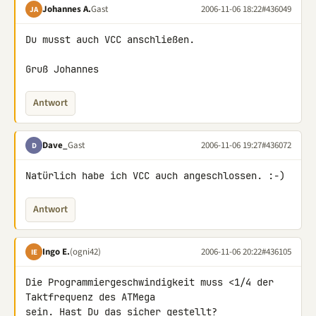
Johannes A.
Gast
2006-11-06 18:22
#436049
JA
Du musst auch VCC anschließen.

Gruß Johannes
Antwort
Dave_
Gast
2006-11-06 19:27
#436072
D
Natürlich habe ich VCC auch angeschlossen. :-)
Antwort
Ingo E.
(ogni42)
2006-11-06 20:22
#436105
IE
Die Programmiergeschwindigkeit muss <1/4 der 
Taktfrequenz des ATMega 

sein. Hast Du das sicher gestellt?