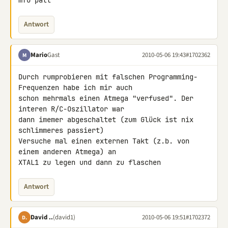
mfG patt
Antwort
Mario
Gast
2010-05-06 19:43
#1702362
M
Durch rumprobieren mit falschen Programming-
Frequenzen habe ich mir auch 

schon mehrmals einen Atmega "verfused". Der 
interen R/C-Oszillator war 

dann imemer abgeschaltet (zum Glück ist nix 
schlimmeres passiert) 

Versuche mal einen externen Takt (z.b. von 
einem anderen Atmega) an 

XTAL1 zu legen und dann zu flaschen
Antwort
David ..
(david1)
2010-05-06 19:51
#1702372
D.