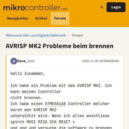
Login
Neuigkeiten
Artikel
Forum
Mikrocontroller und Digitale Elektronik
›
Thread
AVRISP MK2 Probleme beim brennen
Dave_
Gast
2006-11-06 18:09
#436045
D
Hallo Zusammen,

Ich habe ein Problem mit dem AVRISP MK2. Ich 
kann meinen Controller 

nicht brennen.

Ich habe einen 
ATMEGA168
 Controller welcher 
durch den AVRISP MK2 

unterstützt wird. Wenn ich alles anschliese 
spirch MOSI MISO SCK RESET + 

und gnd und versuche die software zu brennen, 