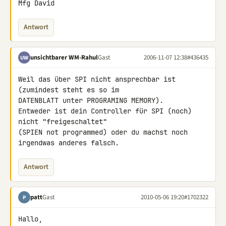
Antwort
unsichtbarer WM-Rahul
Gast
2006-11-07 12:38
#436435
UW
Weil das über SPI nicht ansprechbar ist 
(zumindest steht es so im 

DATENBLATT unter PROGRAMING MEMORY).

Entweder ist dein Controller für SPI (noch) 
nicht "freigeschaltet" 

(SPIEN not programmed) oder du machst noch 
irgendwas anderes falsch.
Antwort
patt
Gast
2010-05-06 19:20
#1702322
P
Hallo,
