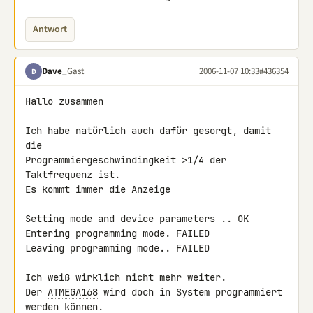
Antwort
Dave_
Gast
2006-11-07 10:33
#436354
D
Hallo zusammen

Ich habe natürlich auch dafür gesorgt, damit 
die 

Programmiergeschwindingkeit >1/4 der 
Taktfrequenz ist.

Es kommt immer die Anzeige

Setting mode and device parameters .. OK

Entering programming mode. FAILED

Leaving programming mode.. FAILED

Ich weiß wirklich nicht mehr weiter.

Der 
ATMEGA168
 wird doch in System programmiert 
werden können.
