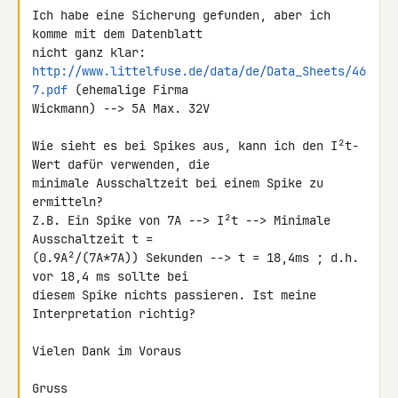
Ich habe eine Sicherung gefunden, aber ich 
komme mit dem Datenblatt 

http://www.littelfuse.de/data/de/Data_Sheets/46
7.pdf
 (ehemalige Firma 

Wickmann) --> 5A Max. 32V

Wie sieht es bei Spikes aus, kann ich den I²t-
Wert dafür verwenden, die 

minimale Ausschaltzeit bei einem Spike zu 
ermitteln?

Z.B. Ein Spike von 7A --> I²t --> Minimale 
Ausschaltzeit t = 

(0.9A²/(7A*7A)) Sekunden --> t = 18,4ms ; d.h. 
vor 18,4 ms sollte bei 

diesem Spike nichts passieren. Ist meine 
Interpretation richtig?

Vielen Dank im Voraus

Gruss
