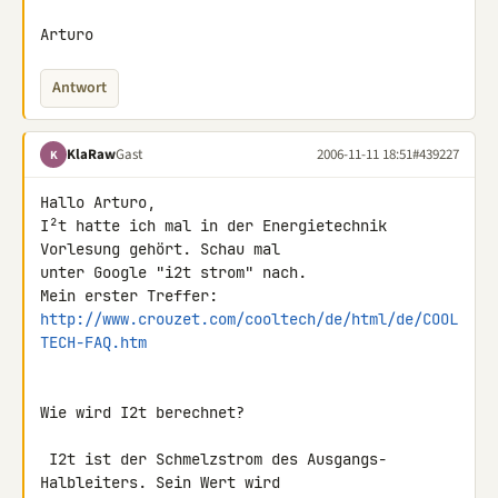
Arturo
Antwort
KlaRaw
Gast
2006-11-11 18:51
#439227
K
Hallo Arturo,

I²t hatte ich mal in der Energietechnik 
Vorlesung gehört. Schau mal 

unter Google "i2t strom" nach.

http://www.crouzet.com/cooltech/de/html/de/COOL
TECH-FAQ.htm
Wie wird I2t berechnet?

 I2t ist der Schmelzstrom des Ausgangs-
Halbleiters. Sein Wert wird 
