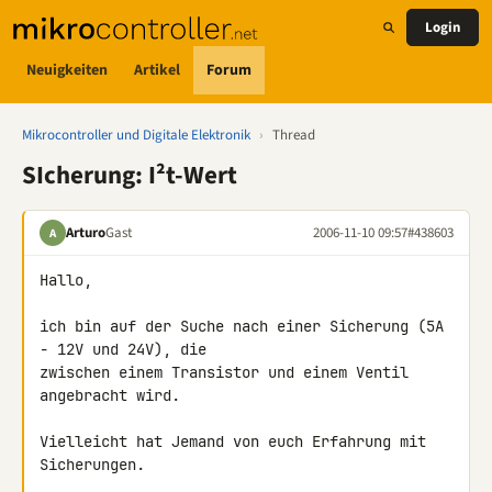
Login
Neuigkeiten
Artikel
Forum
Mikrocontroller und Digitale Elektronik
›
Thread
SIcherung: I²t-Wert
Arturo
Gast
2006-11-10 09:57
#438603
A
Hallo,

ich bin auf der Suche nach einer Sicherung (5A 
- 12V und 24V), die 

zwischen einem Transistor und einem Ventil 
angebracht wird.

Vielleicht hat Jemand von euch Erfahrung mit 
Sicherungen.
