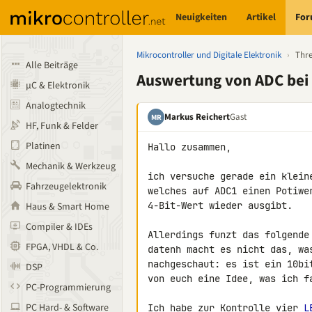
Neuigkeiten
Artikel
Fo
Mikrocontroller und Digitale Elektronik
›
Thr
Alle Beiträge
Auswertung von ADC bei
µC & Elektronik
Analogtechnik
Markus Reichert
Gast
MR
HF, Funk & Felder
Platinen
Hallo zusammen,

Mechanik & Werkzeug
ich versuche gerade ein klein
Fahrzeugelektronik
welches auf ADC1 einen Potiwe
4-Bit-Wert wieder ausgibt.

Haus & Smart Home
Compiler & IDEs
Allerdings funzt das folgende
FPGA, VHDL & Co.
datenh macht es nicht das, wa
nachgeschaut: es ist ein 10bi
DSP
von euch eine Idee, was ich fa
PC-Programmierung
PC Hard- & Software
Ich habe zur Kontrolle vier 
L