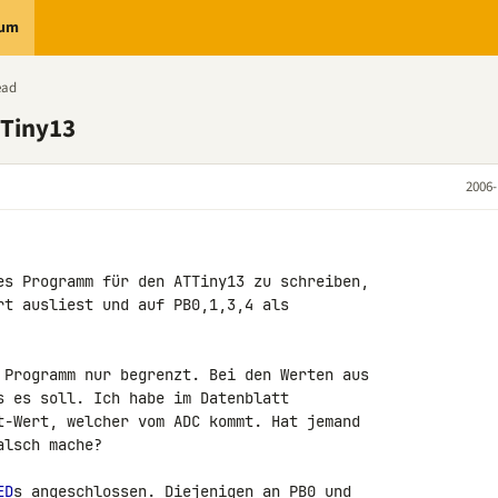
rum
ead
 Tiny13
2006-
es Programm für den ATTiny13 zu schreiben, 

rt ausliest und auf PB0,1,3,4 als 

 Programm nur begrenzt. Bei den Werten aus 

s es soll. Ich habe im Datenblatt 

t-Wert, welcher vom ADC kommt. Hat jemand 

lsch mache?

ED
s angeschlossen. Diejenigen an PB0 und 
