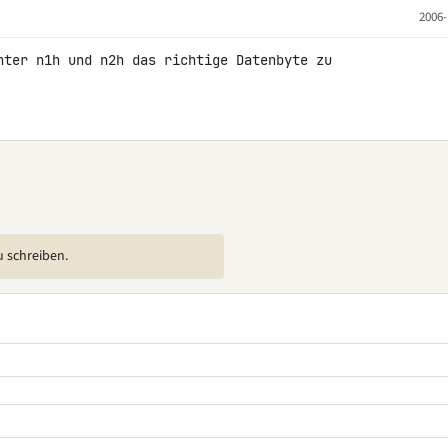
2006-
nter n1h und n2h das richtige Datenbyte zu 

u schreiben.