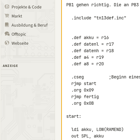
PB1 gehen richtig. Die an PB3
Projekte & Code
Markt
  .include "tn13def.inc"      ;Definitionsdatei laden

Ausbildung & Beruf
Offtopic
  .def akku = r16

Webseite
  .def datenl = r17

  .def datenh = r18

  .def a4 = r19

  .def a8 = r20

ANZEIGE
  .cseg          ;Beginn eines Code-Segmentes

  rjmp start

  .org 0x09

  rjmp fertig

  .org 0x0B

start:

  ldi akku, LOW(RAMEND)

  out SPL, akku
