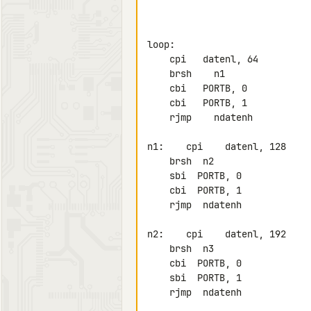
loop:

    cpi   datenl, 64

    brsh    n1

    cbi   PORTB, 0

    cbi   PORTB, 1

    rjmp    ndatenh

n1:    cpi    datenl, 128

    brsh  n2

    sbi  PORTB, 0

    cbi  PORTB, 1

    rjmp  ndatenh

n2:    cpi    datenl, 192

    brsh  n3

    cbi  PORTB, 0

    sbi  PORTB, 1

    rjmp  ndatenh
