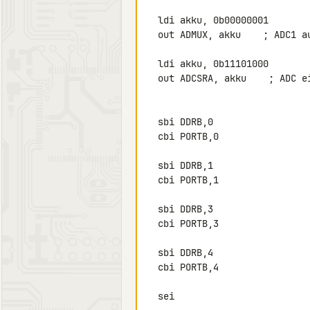
  ldi akku, 0b00000001

  out ADMUX, akku    ; ADC1 aufPB2 gewählt

  ldi akku, 0b11101000

  out ADCSRA, akku    ; ADC ein, Start, Dauer, 0, Int.

                                       f
  sbi DDRB,0

  cbi PORTB,0

  sbi DDRB,1

  cbi PORTB,1

  sbi DDRB,3

  cbi PORTB,3

  sbi DDRB,4

  cbi PORTB,4

  sei
