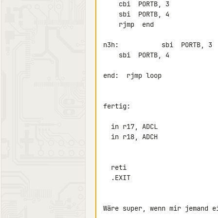
    cbi  PORTB, 3

    sbi  PORTB, 4

    rjmp  end

n3h:           sbi  PORTB, 3

    sbi  PORTB, 4

end:  rjmp loop

fertig:

  in r17, ADCL

  in r18, ADCH

  reti

  .EXIT

Wäre super, wenn mir jemand e