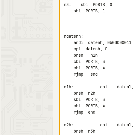
n3:    sbi  PORTB, 0

    sbi  PORTB, 1

ndatenh:

    andi  datenh, 0b00000011

    cpi  datenh, 0

    brsh   n1h

    cbi  PORTB, 3

    cbi  PORTB, 4

    rjmp   end

n1h:           cpi    datenl, 
    brsh  n2h

    sbi  PORTB, 3

    cbi  PORTB, 4

    rjmp  end

n2h:           cpi    datenl, 
    brsh  n3h
