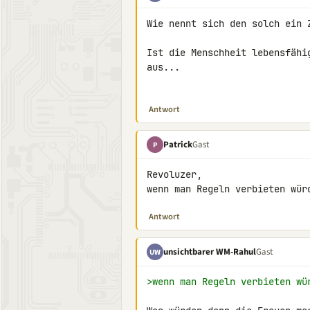
Wie nennt sich den solch ein 
Ist die Menschheit lebensfähi
aus...

Antwort
Patrick
Gast
P
Revoluzer,

wenn man Regeln verbieten wür
Antwort
unsichtbarer WM-Rahul
Gast
UW
>wenn man Regeln verbieten wü