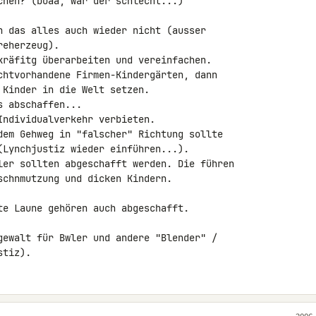
chen? (boaa, war der schlecht...)

n das alles auch wieder nicht (ausser 

eherzeug).

kräfitg überarbeiten und vereinfachen.

chtvorhandene Firmen-Kindergärten, dann 

Kinder in die Welt setzen.

 abschaffen...

ndividualverkehr verbieten.

dem Gehweg in "falscher" Richtung sollte 

(Lynchjustiz wieder einführen...).

ler sollten abgeschafft werden. Die führen 

schnmutzung und dicken Kindern.

te Laune gehören auch abgeschafft.

gewalt für Bwler und andere "Blender" / 

stiz).