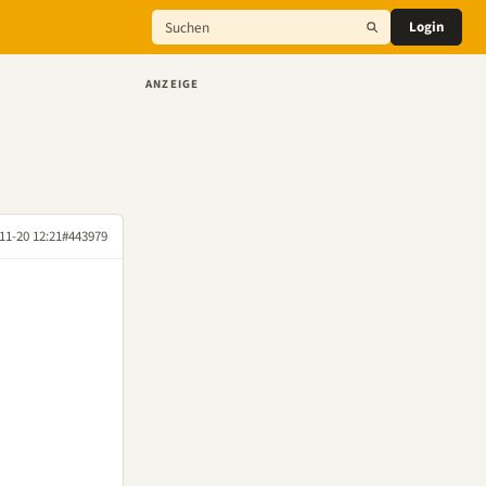
Login
ANZEIGE
11-20 12:21
#443979