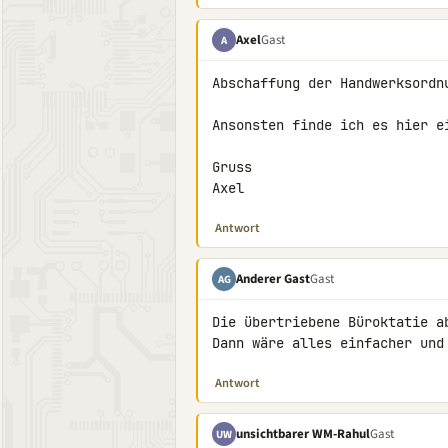
Axel
Gast
A
Abschaffung der Handwerksordnu
Ansonsten finde ich es hier ei
Gruss

Axel
Antwort
Anderer Gast
Gast
AG
Die übertriebene Büroktatie ab
Dann wäre alles einfacher und
Antwort
unsichtbarer WM-Rahul
Gast
UW