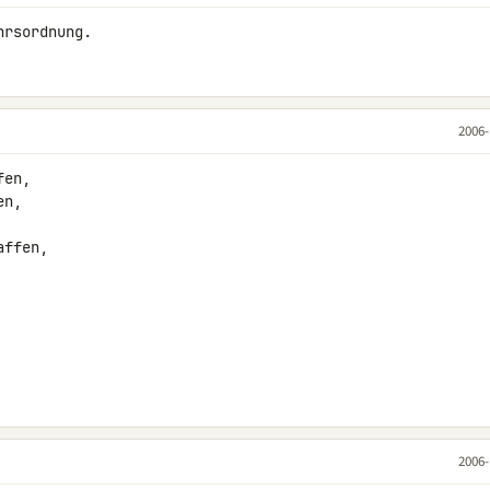
hrsordnung.
2006-
en,

n,

ffen,

2006-