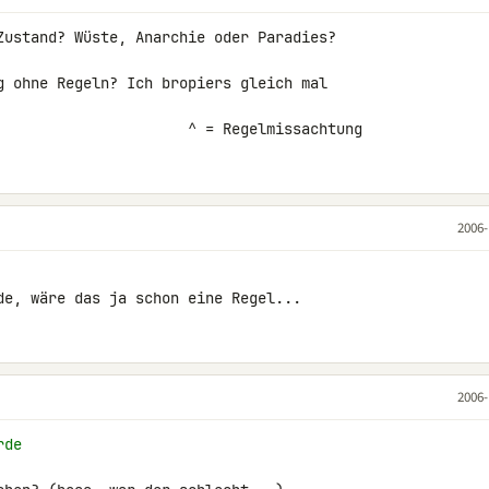
Zustand? Wüste, Anarchie oder Paradies?

g ohne Regeln? Ich bropiers gleich mal 

                                                   ^ = Regelmissachtung
2006-
de, wäre das ja schon eine Regel...
2006-
rde