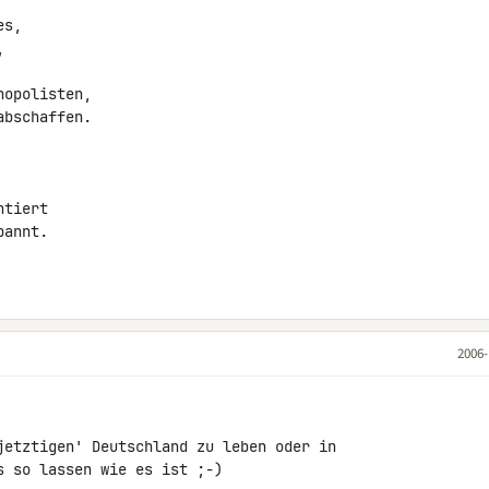
s,



opolisten,

bschaffen.

tiert

annt.

2006-
jetztigen' Deutschland zu leben oder in 

s so lassen wie es ist ;-)