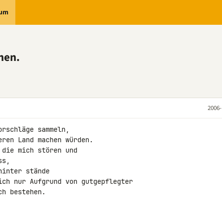
rum
hen.
2006-
rschläge sammeln,

ren Land machen würden.

die mich stören und

s,

inter stände

ich nur Aufgrund von gutgepflegter 

h bestehen.
