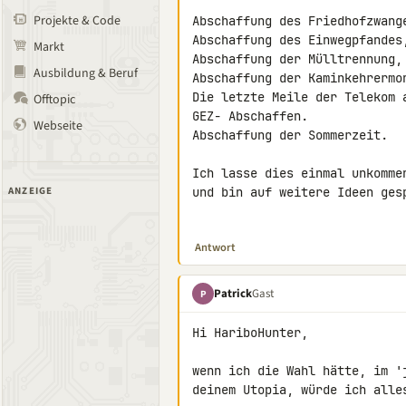
Projekte & Code
Abschaffung des Friedhofzwange
Abschaffung des Einwegpfandes,
Markt
Abschaffung der Mülltrennung,

Ausbildung & Beruf
Abschaffung der Kaminkehrermon
Die letzte Meile der Telekom a
Offtopic
GEZ- Abschaffen.

Webseite
Abschaffung der Sommerzeit.

Ich lasse dies einmal unkommen
ANZEIGE
und bin auf weitere Ideen gesp
Antwort
Patrick
Gast
P
Hi HariboHunter,

wenn ich die Wahl hätte, im '
deinem Utopia, würde ich alle