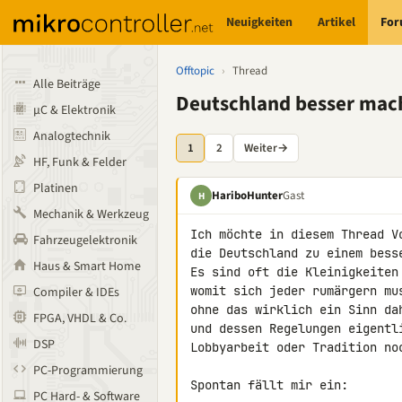
Neuigkeiten
Artikel
Fo
Offtopic
›
Thread
Alle Beiträge
Deutschland besser mac
µC & Elektronik
Analogtechnik
1
2
Weiter
→
HF, Funk & Felder
Platinen
HariboHunter
Gast
H
Mechanik & Werkzeug
Ich möchte in diesem Thread Vo
Fahrzeugelektronik
die Deutschland zu einem besse
Haus & Smart Home
Es sind oft die Kleinigkeiten 
womit sich jeder rumärgern mus
Compiler & IDEs
ohne das wirklich ein Sinn dah
FPGA, VHDL & Co.
und dessen Regelungen eigentl
DSP
Lobbyarbeit oder Tradition noc
PC-Programmierung
Spontan fällt mir ein:

PC Hard- & Software