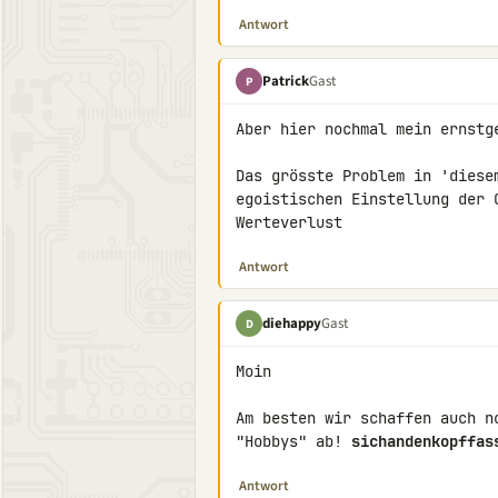
Antwort
Patrick
Gast
P
Aber hier nochmal mein ernstge
Das grösste Problem in 'diese
egoistischen Einstellung der 
Werteverlust
Antwort
diehappy
Gast
D
Moin

Am besten wir schaffen auch n
"Hobbys" ab! 
sichandenkopffas
Antwort