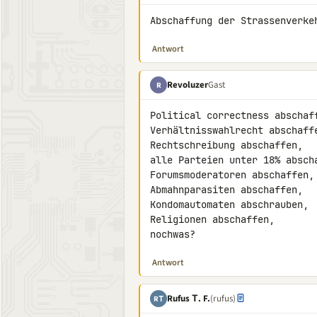
Abschaffung der Strassenverke
Antwort
Revoluzer
Gast
R
Political correctness abschaff
Verhältnisswahlrecht abschaffe
Rechtschreibung abschaffen,

alle Parteien unter 18% abscha
Forumsmoderatoren abschaffen,

Abmahnparasiten abschaffen,

Kondomautomaten abschrauben,

Religionen abschaffen,

nochwas?
Antwort
Rufus Τ. F.
(rufus)
RΤ