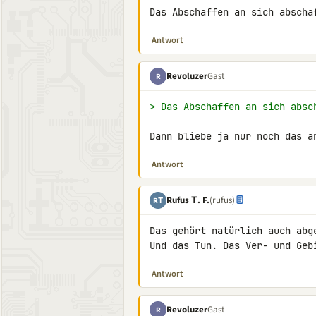
Das Abschaffen an sich abscha
Antwort
Revoluzer
Gast
R
> Das Abschaffen an sich absc
Dann bliebe ja nur noch das a
Antwort
Rufus Τ. F.
(rufus)
RΤ
Das gehört natürlich auch abg
Und das Tun. Das Ver- und Geb
Antwort
Revoluzer
Gast
R