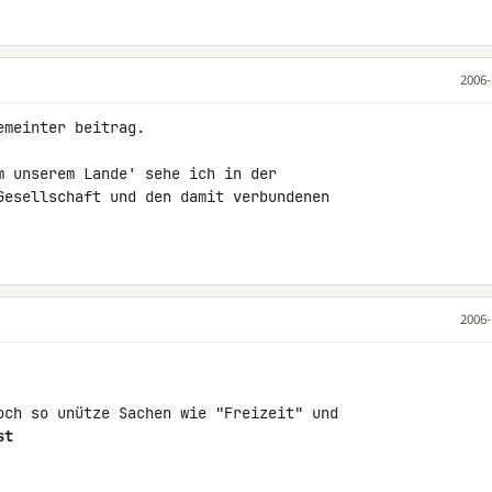
2006-
meinter beitrag.

m unserem Lande' sehe ich in der 

Gesellschaft und den damit verbundenen 

2006-
och so unütze Sachen wie "Freizeit" und 

st