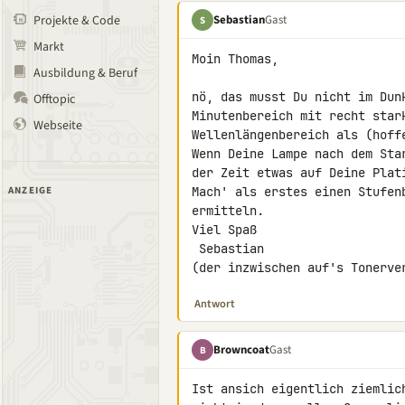
Sebastian
Gast
Projekte & Code
S
Markt
Moin Thomas,

Ausbildung & Beruf
nö, das musst Du nicht im Dun
Offtopic
Minutenbereich mit recht star
Webseite
Wellenlängenbereich als (hoffe
Wenn Deine Lampe nach dem Sta
der Zeit etwas auf Deine Plati
ANZEIGE
Mach' als erstes einen Stufen
ermitteln.

Viel Spaß

 Sebastian

(der inzwischen auf's Tonerve
Antwort
Browncoat
Gast
B
Ist ansich eigentlich ziemlic