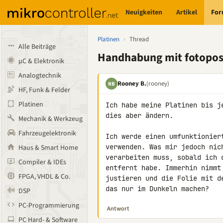
Neuigkeiten
Artikel
Fo
Platinen
›
Thread
Alle Beiträge
Handhabung mit fotoposi
µC & Elektronik
Analogtechnik
Rooney B.
(rooney)
RB
HF, Funk & Felder
Platinen
Ich habe meine Platinen bis j
dies aber ändern.

Mechanik & Werkzeug
Fahrzeugelektronik
Ich werde einen umfunktionier
verwenden. Was mir jedoch nic
Haus & Smart Home
verarbeiten muss, sobald ich 
Compiler & IDEs
entfernt habe. Immerhin nimmt
FPGA, VHDL & Co.
justieren und die Folie mit d
das nur im Dunkeln machen?
DSP
PC-Programmierung
Antwort
PC Hard- & Software