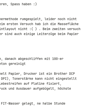
ren, Spass haben :)

nermethode rumgespielt, leider noch nicht 

eim ersten Versuch hab ich die Massefläche 

intlayout nicht :( ) . Beim zweiten versuch 

er sind auch einige Leiterzüge beim Papier 

n, danach abgeschliffen mit 100-er 

ton gereinigt

helt Papier, Drucker ist ein Brother DCP 

 DPI), Tonerstärke kann nicht eingestellt 

lebestreifen auf Platine fixiert, 

ruck und Ausdauer aufgebügelt, höchste 

 FIT-Wasser gelegt, ne halbe Stunde 
