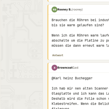
Rooney B.
(rooney)
RB
Brauchen die Röhren bei indus
bis sie warm gelaufen sind?

Wenn ich die Röhren warm lauf
abschalte um die Platine zu p
müssen die dann erneut warm l
Antwort
Browncoat
Gast
B
@Karl heinz Buchegger

Ich hab mir nen alten Scanner
Glasplatte und ich kann das L
Deshalb wird die Folie schon 
Klebestreifen. Wenn die Belic
fixierung.
