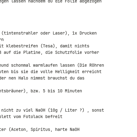
egen lassen nachdem du die Folie abgezogen 

 (tintenstrahler oder Laser), 1x Drucken 

n

it klebestreifen (Tesa), damit nichts 

ß auf die Platine, die Schutzfolie vorher 

nund schonmal warmlaufen lassen (Die Röhren 

uten bis sie die volle Helligkeit erreicht 

der nen Halo nimmst brauchst du das 

htsbräuner), bzw. 5 bis 10 Minuten 

 nicht zu viel NaOH (10g / Liter ?) , sonst 

lett vom Fotolack befreit

ter (Aceton, Spiritus, harte NaOH 
