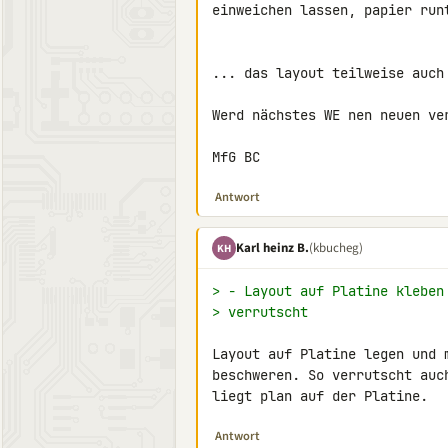
einweichen lassen, papier runt
... das layout teilweise auch

Werd nächstes WE nen neuen ver
MfG BC
Antwort
Karl heinz B.
(kbucheg)
KH
> - Layout auf Platine kleben
> verrutscht
Layout auf Platine legen und m
beschweren. So verrutscht auch
Antwort