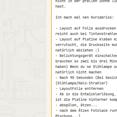
nicht in der prallen Sonne li
hast.

Ich mach mal nen Kurzabriss:

- Layout auf Folie ausdrucken
reicht auch bei Tintenstrahler
- Layout auf Platine kleben m
verrutscht, die Druckseite mu
natürlich abziehen :)

- Belichtungsgerät einschalte
brauchen so zwei bis drei Min
haben) Wenn du ne Glühlampe o
natürlich nicht machen

- Nach 90 Sekunden (Bei Gesic
(Glühlampe/Halo-Strahler)

- LayoutFolie entfernen

- Ab in die Entwicklerlösung,
ist die Platine hinterher komp
- abspülen, ätzen...

- nach dem Ätzen Fotolack run
Mischung...)
