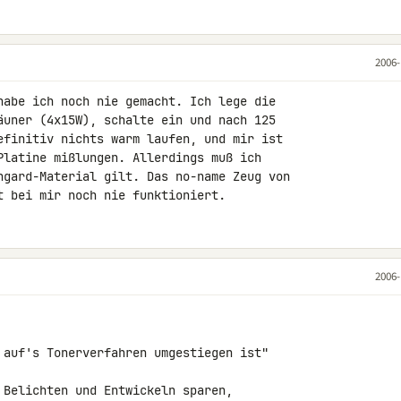
2006-
habe ich noch nie gemacht. Ich lege die 

äuner (4x15W), schalte ein und nach 125 

efinitiv nichts warm laufen, und mir ist 

Platine mißlungen. Allerdings muß ich 

ngard-Material gilt. Das no-name Zeug von 

t bei mir noch nie funktioniert.
2006-
 auf's Tonerverfahren umgestiegen ist"

 Belichten und Entwickeln sparen,
