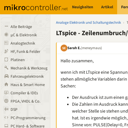
Neuigkeiten
Artikel
Fo
Analoge Elektronik und Schaltungstechnik
›
Alle Beiträge
LTspice - Zeilenumbruch
µC & Elektronik
Analogtechnik
Sarah E.
(meneymaus)
SE
HF, Funk & Felder
Platinen
Hallo zusammen,
Mechanik & Werkzeug
wenn ich mit LTspice eine Spannun
Fahrzeugelektronik
stehen allmögliche Variablen darin 
Haus & Smart Home
Sachen:
Compiler & IDEs
Der Ausdruck ist zum einen g
FPGA, VHDL & Co.
Die Zahlen im Ausdruck kann
DSP
welcher Stelle sie stehen und
hat. Ist es irgendwie möglic
PC-Programmierung
Sinne von: PULSE(Delay=0, Fr
PC Hard- & Software