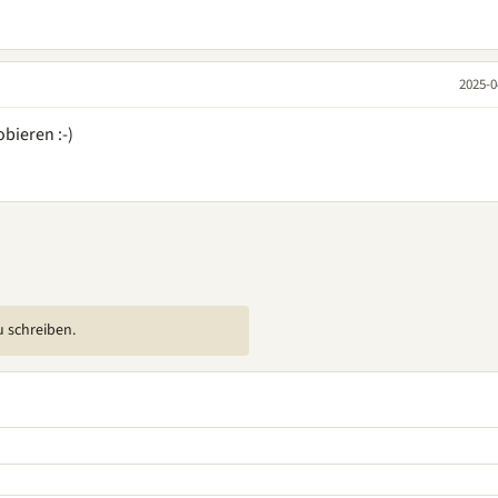
2025-0
bieren :-)
u schreiben.