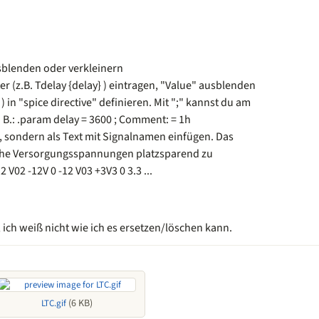
sblenden oder verkleinern
r (z.B. Tdelay {delay} ) eintragen, "Value" ausblenden
) in "spice directive" definieren. Mit ";" kannst du am
B.: .param delay = 3600 ; Comment: = 1h
, sondern als Text mit Signalnamen einfügen. Das
ache Versorgungsspannungen platzsparend zu
 V02 -12V 0 -12 V03 +3V3 0 3.3 ...
ft, ich weiß nicht wie ich es ersetzen/löschen kann.
(6 KB)
LTC.gif