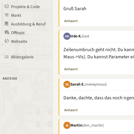
Projekte & Code
Gruß Sarah
Markt
Antwort
Ausbildung & Beruf
Offtopic
Udo K.
Gast
UK
Webseite
Zeilenumbruch geht nicht. Du kan
Maus->Vis). Du kannst Parameter e
Bildergalerie
Antwort
ANZEIGE
Sarah E.
(meneymaus)
SE
Danke, dachte, dass das noch irgen
Antwort
Martin
(don_martin)
M