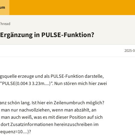
rum
Thread
/Ergänzung in PULSE-Funktion?
2025-0
gsquelle erzeuge und als PULSE-Funktion darstelle,
"PULSE(0.004 3 3.23m....)". Nun stören mich hier zwei
anz schön lang. Ist hier ein Zeilenumbruch möglich?
 man nur nachvollziehen, wenn man abzählt, an
 man auch weiß, was es mit dieser Position auf sich
h, dort Zusatzinformationen hereinzuschreiben im
equenz=10....)?