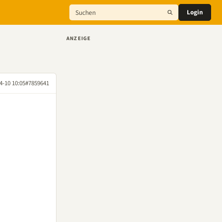
Login
ANZEIGE
4-10 10:05
#7859641