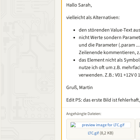
Hallo Sarah,
vielleicht als Alternativen:
den störenden Value-Text au
nicht Werte sondern Paramete
und die Parameter (.param ... 
Zeilenende kommentieren, z. 
das Element nicht als Symbol
nutze ich oft um z.B. mehrf
verwenden. Z.B.: V01 +12V 0 12
Gruß, Martin
Edit PS: das erste Bild ist fehlerha
Angehängte Dateien:
(8,2 KB)
LTC.gif