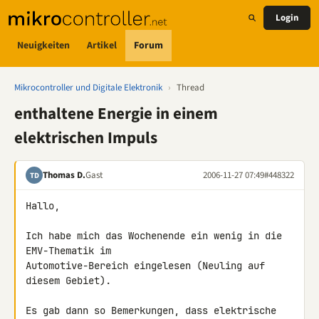
Login
Neuigkeiten
Artikel
Forum
Mikrocontroller und Digitale Elektronik
›
Thread
enthaltene Energie in einem
elektrischen Impuls
Thomas D.
Gast
2006-11-27 07:49
#448322
TD
Hallo,

Ich habe mich das Wochenende ein wenig in die 
EMV-Thematik im 

Automotive-Bereich eingelesen (Neuling auf 
diesem Gebiet).

Es gab dann so Bemerkungen, dass elektrische 