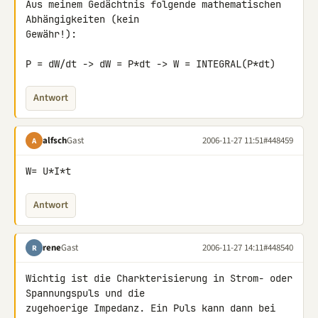
Aus meinem Gedächtnis folgende mathematischen 
Abhängigkeiten (kein 

Gewähr!):

P = dW/dt -> dW = P*dt -> W = INTEGRAL(P*dt)
Antwort
alfsch
Gast
2006-11-27 11:51
#448459
A
W= U*I*t
Antwort
rene
Gast
2006-11-27 14:11
#448540
R
Wichtig ist die Charkterisierung in Strom- oder 
Spannungspuls und die 

zugehoerige Impedanz. Ein Puls kann dann bei 