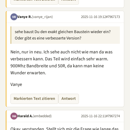
Vanye R.
(vanye_rijan)
2025-11-16 19:12
#7967173
VR
sehe baust Du den exakt gleichen Baustein wieder ein?
Oder gibt es eine verbesserte Version?
Nein, nur in neu. Ich sehe auch nicht wie man da was
verbessern kann. Das Teil wird einfach sehr warm.
900Mhz Bandbreite und 50R, da kann man keine
Wunder erwarten.
Vanye
Markierten Text zitieren
Antwort
Harald A.
(embedded)
2025-11-16 22:11
#7967274
HA
Okay, verstanden. Stellt sich mir die Frage wie lange das