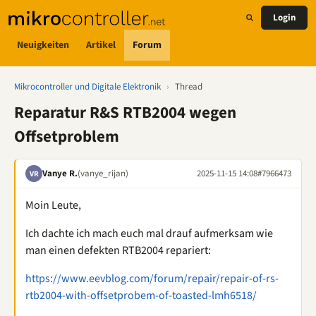
Login
Neuigkeiten
Artikel
Forum
Mikrocontroller und Digitale Elektronik
›
Thread
Reparatur R&S RTB2004 wegen
Offsetproblem
Vanye R.
(vanye_rijan)
2025-11-15 14:08
#7966473
VR
Moin Leute,
Ich dachte ich mach euch mal drauf aufmerksam wie
man einen defekten RTB2004 repariert:
https://www.eevblog.com/forum/repair/repair-of-rs-
rtb2004-with-offsetprobem-of-toasted-lmh6518/