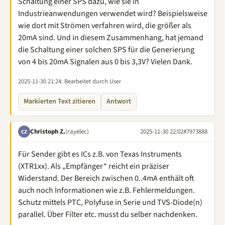
Schaltung einer SPS dazu, wie sie in
Industrieanwendungen verwendet wird? Beispielsweise
wie dort mit Strömen verfahren wird, die größer als
20mA sind. Und in diesem Zusammenhang, hat jemand
die Schaltung einer solchen SPS für die Generierung
von 4 bis 20mA Signalen aus 0 bis 3,3V? Vielen Dank.
2025-11-30 21:24
: Bearbeitet durch User
Markierten Text zitieren
Antwort
Christoph Z.
(rayelec)
2025-11-30 22:02
#7973888
CZ
Für Sender gibt es ICs z.B. von Texas Instruments
(XTR1xx). Als „Empfänger“ reicht ein präziser
Widerstand. Der Bereich zwischen 0..4mA enthält oft
auch noch Informationen wie z.B. Fehlermeldungen.
Schutz mittels PTC, Polyfuse in Serie und TVS-Diode(n)
parallel. Über Filter etc. musst du selber nachdenken.