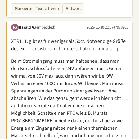
Markierten Text zitieren
Antwort
Harald A.
(embedded)
2025-11-30 22:57
#7973905
HA
XTR111
, gibt es für weniger als 50ct. Notwendige Größe
des ext. Transistors nicht unterschätzen - nur als Tip.
Beim Stromeingang muss man halt sehen, dass man
den Kurzschlussfall gegen 24V abfangen muss. Gehen
wir mal von 30V max. aus, dann wären wir bei 9W
Verlust an einer 100Ohm Bürde. Will keiner. Man muss
Spannungen an der Bürde ab einer gewissen Höhe
abschnüren. Wie das genau geht werde ich hier nicht 1:1
aufführen, verrate dafür aber eine einfachere
Möglichkeit: Schalte einen PTC wie z.B. Murata
PRG18BB470MB1RB in Reihe davor, der heizt bei zuviel
Energie am Eingang mit seiner kleinen thermischen
Masse sehr schnell auf, wird hochohmig und schützt die