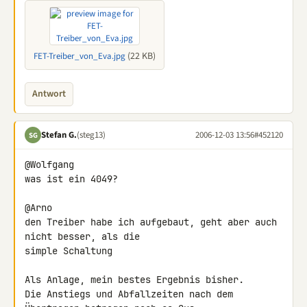
(22 KB)
FET-Treiber_von_Eva.jpg
Antwort
Stefan G.
(steg13)
2006-12-03 13:56
#452120
SG
@Wolfgang

was ist ein 4049?

@Arno

den Treiber habe ich aufgebaut, geht aber auch 
nicht besser, als die 

simple Schaltung

Als Anlage, mein bestes Ergebnis bisher.

Die Anstiegs und Abfallzeiten nach dem 