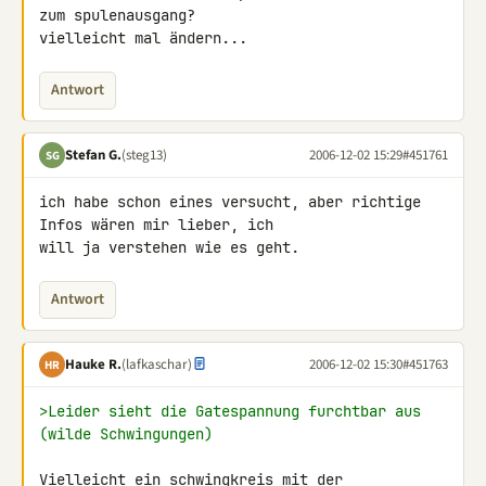
zum spulenausgang? 

vielleicht mal ändern...
Antwort
Stefan G.
(steg13)
2006-12-02 15:29
#451761
SG
ich habe schon eines versucht, aber richtige 
Infos wären mir lieber, ich 

will ja verstehen wie es geht.
Antwort
Hauke R.
(lafkaschar)
2006-12-02 15:30
#451763
HR
>Leider sieht die Gatespannung furchtbar aus 
(wilde Schwingungen)
Vielleicht ein schwingkreis mit der 