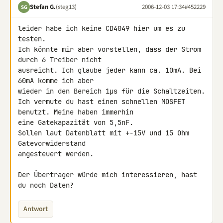
Stefan G.
(steg13)
2006-12-03 17:34
#452229
SG
leider habe ich keine CD4049 hier um es zu 
testen.

Ich könnte mir aber vorstellen, dass der Strom 
durch 6 Treiber nicht 

ausreicht. Ich glaube jeder kann ca. 10mA. Bei 
60mA komme ich aber 

wieder in den Bereich 1µs für die Schaltzeiten.

Ich vermute du hast einen schnellen MOSFET 
benutzt. Meine haben immerhin 

eine Gatekapazität von 5,5nF.

Sollen laut Datenblatt mit +-15V und 15 Ohm 
Gatevorwiderstand 

angesteuert werden.

Der Übertrager würde mich interessieren, hast 
du noch Daten?
Antwort