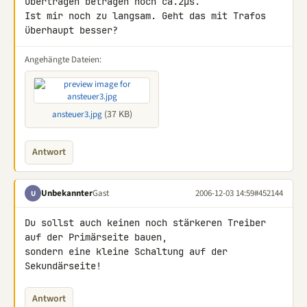
Übertragen betragen noch ca.2µs.

Ist mir noch zu langsam. Geht das mit Trafos 
überhaupt besser?
Angehängte Dateien:
(37 KB)
ansteuer3.jpg
Antwort
Unbekannter
Gast
2006-12-03 14:59
#452144
U
Du sollst auch keinen noch stärkeren Treiber 
auf der Primärseite bauen, 

sondern eine kleine Schaltung auf der 
Sekundärseite!
Antwort