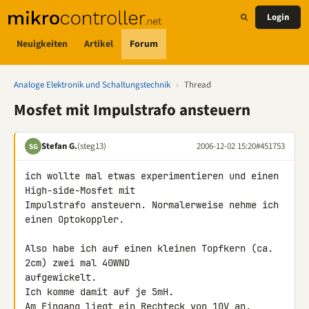
Login
Neuigkeiten
Artikel
Forum
Analoge Elektronik und Schaltungstechnik
›
Thread
Mosfet mit Impulstrafo ansteuern
Stefan G.
(steg13)
2006-12-02 15:20
#451753
SG
ich wollte mal etwas experimentieren und einen 
High-side-Mosfet mit 

Impulstrafo ansteuern. Normalerweise nehme ich 
einen Optokoppler.

Also habe ich auf einen kleinen Topfkern (ca. 
2cm) zwei mal 40WND 

aufgewickelt.

Ich komme damit auf je 5mH.

Am Eingang liegt ein Rechteck von 10V an.
