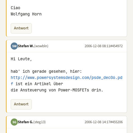
Ciao

Wolfgang Horn
Antwort
Stefan W.
(wswbln)
2006-12-08 08:11
#454972
SW
Hi Leute,

http://www.powersystemsdesign.com/psde_dec06.pd
f
 ist ein Artikel über 

die Ansteuerung von Power-MOSFETs drin.
Antwort
Stefan G.
(steg13)
2006-12-08 14:17
#455206
SG