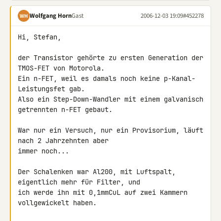
Wolfgang Horn
Gast
2006-12-03 19:09
#452278
WH
Hi, Stefan,

der Transistor gehörte zu ersten Generation der 
TMOS-FET von Motorola. 

Ein n-FET, weil es damals noch keine p-Kanal-
Leistungsfet gab.

Also ein Step-Down-Wandler mit einem galvanisch 
getrennten n-FET gebaut.

War nur ein Versuch, nur ein Provisorium, läuft 
nach 2 Jahrzehnten aber 

immer noch...

Der Schalenken war Al200, mit Luftspalt, 
eigentlich mehr für Filter, und 

ich werde ihn mit 0,1mmCuL auf zwei Kammern 
vollgewickelt haben.
