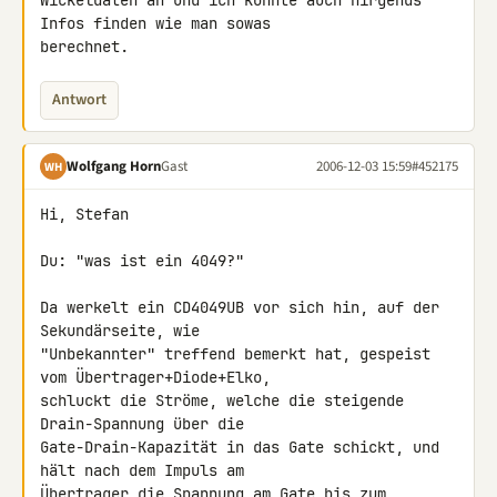
Wickeldaten an und ich konnte auch nirgends 
Infos finden wie man sowas 

berechnet.
Antwort
Wolfgang Horn
Gast
2006-12-03 15:59
#452175
WH
Hi, Stefan

Du: "was ist ein 4049?"

Da werkelt ein CD4049UB vor sich hin, auf der 
Sekundärseite, wie 

"Unbekannter" treffend bemerkt hat, gespeist 
vom Übertrager+Diode+Elko, 

schluckt die Ströme, welche die steigende 
Drain-Spannung über die 

Gate-Drain-Kapazität in das Gate schickt, und 
hält nach dem Impuls am 

Übertrager die Spannung am Gate bis zum 