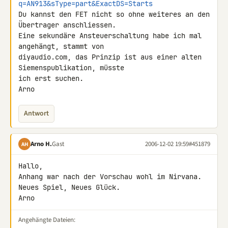
q=AN913&sType=part&ExactDS=Starts
Du kannst den FET nicht so ohne weiteres an den 
Übertrager anschliessen. 

Eine sekundäre Ansteuerschaltung habe ich mal 
angehängt, stammt von 

diyaudio.com, das Prinzip ist aus einer alten 
Siemenspublikation, müsste 

ich erst suchen.

Arno
Antwort
Arno H.
Gast
2006-12-02 19:59
#451879
AH
Hallo,

Anhang war nach der Vorschau wohl im Nirvana.

Neues Spiel, Neues Glück.

Arno
Angehängte Dateien: