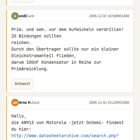
andi
Gast
2006-12-02 18:50
#451848
A
Prim. und sek. vor dem Aufwickeln verdrillen! 
20 Windungen sollten 

reichen.

Durch den Übertrager sollte nur ein kleiner 
Gleichstromanteil fließen, 

darum 100nF Kondensator in Reihe zur 
Primärwicklung.
Antwort
Arno H.
Gast
2006-12-02 19:22
#451868
AH
Hallo,

die AN913 von Motorola -jetzt OnSemi- findest 
http://www.datasheetarchive.com/search.php?