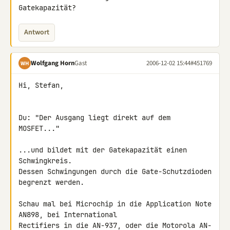
Gatekapazität?
Antwort
Wolfgang Horn
Gast
2006-12-02 15:44
#451769
WH
Hi, Stefan,

Du: "Der Ausgang liegt direkt auf dem 
MOSFET..."

...und bildet mit der Gatekapazität einen 
Schwingkreis.

Dessen Schwingungen durch die Gate-Schutzdioden 
begrenzt werden.

Schau mal bei Microchip in die Application Note 
AN898, bei International 

Rectifiers in die AN-937, oder die Motorola AN-