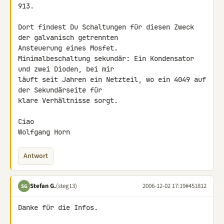
913.

Dort findest Du Schaltungen für diesen Zweck 
der galvanisch getrennten 

Ansteuerung eines Mosfet.

Minimalbeschaltung sekundär: Ein Kondensator 
und zwei Dioden, bei mir 

läuft seit Jahren ein Netzteil, wo ein 4049 auf 
der Sekundärseite für 

klare Verhältnisse sorgt.

Ciao

Antwort
Stefan G.
(steg13)
2006-12-02 17:19
#451812
SG
Danke für die Infos.
