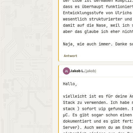
der Code ist dermaßen kompliz
dass es überhaupt funktionier
Entwicklungsstufe von Ulrichs
wesentlich strukturierter und
damit auf die Nase, weil ich 
aber das glaube ich eher nicht
Naja, wie auch immer. Danke s
Antwort
Jakob L.
(jakob)
JL
Hallo,

vielleicht ist es für deine A
Stack zu verwenden. Ich habe 
stack ) sofort uip gefunden. 
µC. Es gibt sogar schon einen
dokumentiert und es gibt fert
Server). Auch wenn du am Ende