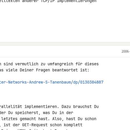
elltexten anderer TCP/IP implementierungen 

2006-
n sind vermutlich zu umfangreich für dieses 

as viele Deiner Fragen beantwortet ist:

ter-Networks-Andrew-S-Tanenbaum/dp/0130384887
rallelität implementieren. Dazu brauchst Du 

der Du speicherst, was Du in der 

 letztes gemacht hast. Also, hast Du schon 

, ist der GET-Request schon komplett 
