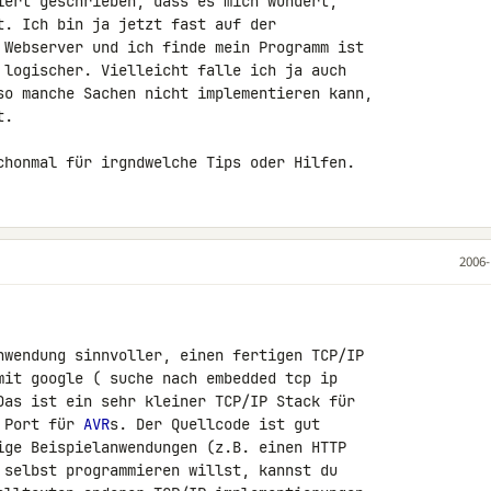
iert geschrieben, dass es mich wundert, 

t. Ich bin ja jetzt fast auf der 

 Webserver und ich finde mein Programm ist 

 logischer. Vielleicht falle ich ja auch 

so manche Sachen nicht implementieren kann, 

.

chonmal für irgndwelche Tips oder Hilfen.
2006-
nwendung sinnvoller, einen fertigen TCP/IP 

mit google ( suche nach embedded tcp ip 

Das ist ein sehr kleiner TCP/IP Stack für 

 Port für 
AVR
s. Der Quellcode ist gut 

ige Beispielanwendungen (z.B. einen HTTP 

 selbst programmieren willst, kannst du 
