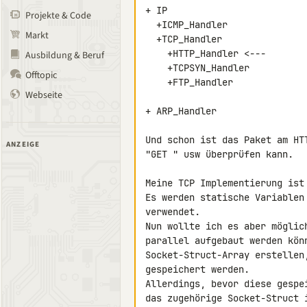
+ IP

Projekte & Code
  +ICMP_Handler

Markt
  +TCP_Handler

    +HTTP_Handler <---

Ausbildung & Beruf
    +TCPSYN_Handler

Offtopic
    +FTP_Handler

Webseite
+ ARP_Handler

Und schon ist das Paket am HT
ANZEIGE
"GET " usw überprüfen kann.

Meine TCP Implementierung ist
Es werden statische Variablen
verwendet.

Nun wollte ich es aber möglic
parallel aufgebaut werden kön
Socket-Struct-Array erstellen
gespeichert werden.

Allerdings, bevor diese gespe
das zugehörige Socket-Struct i