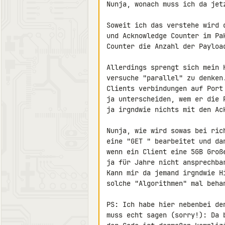
Nunja, wonach muss ich da jetz
Soweit ich das verstehe wird 
und Acknowledge Counter im Pa
Counter die Anzahl der Payloa
Allerdings sprengt sich mein 
versuche "parallel" zu denken
Clients verbindungen auf Port
ja unterscheiden, wem er die 
ja irgndwie nichts mit den Ac
Nunja, wie wird sowas bei ric
eine "GET " bearbeitet und da
wenn ein Client eine 5GB Groß
ja für Jahre nicht ansprechbar
Kann mir da jemand irgndwie H
solche "Algorithmen" mal behan
PS: Ich habe hier nebenbei de
muss echt sagen (sorry!): Da 