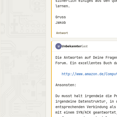
sicherlich einiges aus den Qu
lernen.

Gruss

Jakob
Antwort
Unbekannter
Gast
U
Die Antworten auf Deine Frage
Forum. Ein excellentes Buch d
http://www.amazon.de/Compu
Ansonsten:

Du musst halt irgendwie die P
irgendeine Datenstruktur, in 
entsprechenden Verbindung als
mit einem SYN/ACK geantwortet