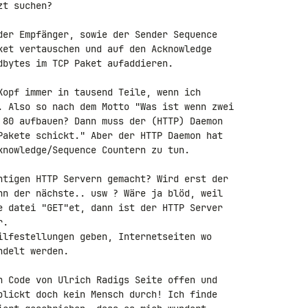
t suchen?

der Empfänger, sowie der Sender Sequence 

ket vertauschen und auf den Acknowledge 

dbytes im TCP Paket aufaddieren.

Kopf immer in tausend Teile, wenn ich 

. Also so nach dem Motto "Was ist wenn zwei 

 80 aufbauen? Dann muss der (HTTP) Daemon 

Pakete schickt." Aber der HTTP Daemon hat 

knowledge/Sequence Countern zu tun.

htigen HTTP Servern gemacht? Wird erst der 

nn der nächste.. usw ? Wäre ja blöd, weil 

e datei "GET"et, dann ist der HTTP Server 

.

ilfestellungen geben, Internetseiten wo 

delt werden.

n Code von Ulrich Radigs Seite offen und 

blickt doch kein Mensch durch! Ich finde 
