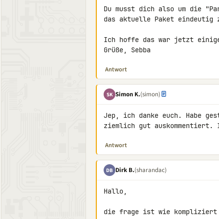
Du musst dich also um die "Pa
das aktuelle Paket eindeutig z
Ich hoffe das war jetzt einige
Grüße, Sebba
Antwort
Simon K.
(simon)
SK
Jep, ich danke euch. Habe ges
Antwort
Dirk B.
(sharandac)
DB
Hallo,

die frage ist wie kompliziert