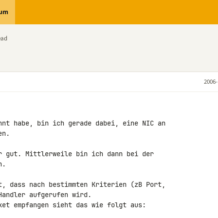
rum
ead
2006-
hnt habe, bin ich gerade dabei, eine NIC an 

n.

r gut. Mittlerweile bin ich dann bei der 

.

t, dass nach bestimmten Kriterien (zB Port, 

andler aufgerufen wird.

ket empfangen sieht das wie folgt aus:
