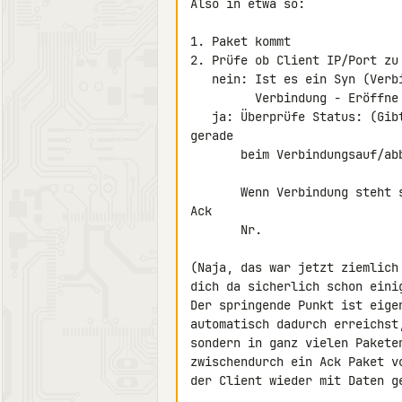
Also in etwa so:

1. Paket kommt

2. Prüfe ob Client IP/Port zu
   nein: Ist es ein Syn (Verbindungsaufbau) und ist noch Platz für weite

         Verbindung - Eröffne Verbindung und speichere IP/Port

   ja: Überprüfe Status: (Gibt es einige zu unterscheidende Fälle, 

gerade

       beim Verbindungsauf/abbau)

       Wenn Verbindung steht sende X Bytes beginnt ab der angekommenen 

Ack

       Nr.

(Naja, das war jetzt ziemlich
dich da sicherlich schon einig
Der springende Punkt ist eige
automatisch dadurch erreichst
sondern in ganz vielen Pakete
zwischendurch ein Ack Paket v
der Client wieder mit Daten ge