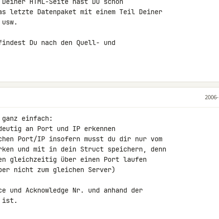
 Deiner HTML-Seite hast Du schon 

as letzte Datenpaket mit einem Teil Deiner 

usw.

findest Du nach den Quell- und 

2006-
ganz einfach:

eutig an Port und IP erkennen

chen Port/IP insofern musst du dir nur vom 

rken und mit in dein Struct speichern, denn 

en gleichzeitig über einen Port laufen 

er nicht zum gleichen Server)

ce und Acknowledge Nr. und anhand der 

ist.
