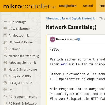
Neuigkeiten
Artikel
Fo
Mikrocontroller und Digitale Elektronik
›
Thr
Alle Beiträge
Network Essentials ;)
µC & Elektronik
Analogtechnik
Simon K.
(simon)
SK
HF, Funk & Felder
Platinen
Hallo,

Mechanik & Werkzeug
Wie ich sicher schon oft erwä
Fahrzeugelektronik
einem 
AVR
 zum Laufen zu bringe
Haus & Smart Home
Bisher funktioniert alles seh
Compiler & IDEs
TCP Implementierung angekommen
FPGA, VHDL & Co.
Mein Programm ist so aufgebau
DSP
Protcol Type) ein bestimmter H
PC-Programmierung
Wird zum Beispiel ein HTTP Pa
PC Hard- & Software