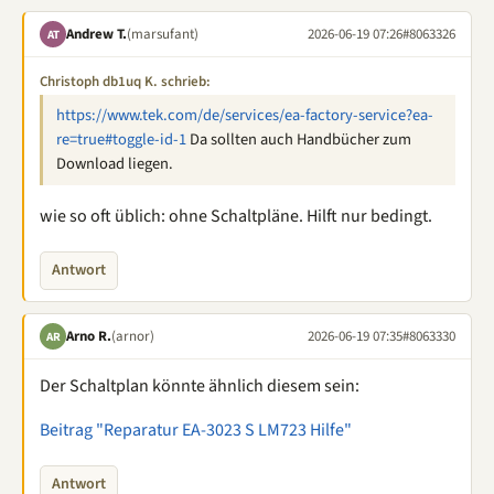
Andrew T.
(marsufant)
2026-06-19 07:26
#8063326
AT
Christoph db1uq K. schrieb:
https://www.tek.com/de/services/ea-factory-service?ea-
re=true#toggle-id-1
Da sollten auch Handbücher zum
Download liegen.
wie so oft üblich: ohne Schaltpläne. Hilft nur bedingt.
Antwort
Arno R.
(arnor)
2026-06-19 07:35
#8063330
AR
Der Schaltplan könnte ähnlich diesem sein:
Beitrag "Reparatur EA-3023 S LM723 Hilfe"
Antwort