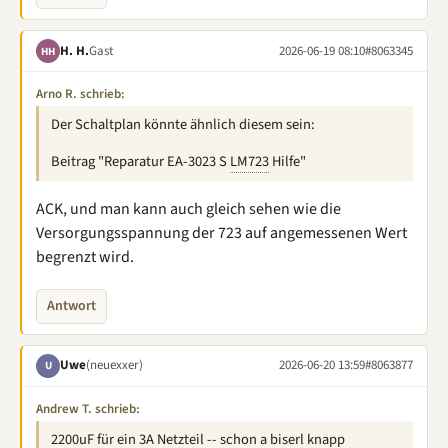
H. H.
Gast
2026-06-19 08:10
#8063345
HH
Arno R. schrieb:
Der Schaltplan könnte ähnlich diesem sein:
Beitrag "Reparatur EA-3023 S
LM723
Hilfe"
ACK, und man kann auch gleich sehen wie die
Versorgungsspannung der 723 auf angemessenen Wert
begrenzt wird.
Antwort
Uwe
(neuexxer)
2026-06-20 13:59
#8063877
U
Andrew T. schrieb:
2200uF für ein 3A Netzteil -- schon a biserl knapp