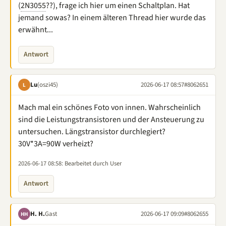
(
2N3055
??), frage ich hier um einen Schaltplan. Hat
jemand sowas? In einem älteren Thread hier wurde das
erwähnt...
Antwort
Lu
(oszi45)
2026-06-17 08:57
#8062651
L
Mach mal ein schönes Foto von innen. Wahrscheinlich
sind die Leistungstransistoren und der Ansteuerung zu
untersuchen. Längstransistor durchlegiert?
30V*3A=90W verheizt?
2026-06-17 08:58
: Bearbeitet durch User
Antwort
H. H.
Gast
2026-06-17 09:09
#8062655
HH