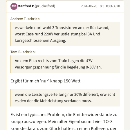
Manfred P.
(pruckelfred)
2026-06-20 18:51
#8063920
MP
Andrew T. schrieb:
es werkeln dort wohl 3 Transistoren an der Rückwand,
worst Case rund 220W Verlustleistung bei 3A Und
kurzgeschlossenem Ausgang.
Tom B. schrieb:
An dem Elko rechts vom Trafo liegen die 47V
Versorgungsspannung für die Regeleung 0-30V an.
Ergibt für mich 'nur' knapp 150 Watt.
wenn die Leistungsverteilung nur 20% differiert, erwischt
es den der die Mehrleistung verdauen muss.
Es ist ein typisches Problem, die Emitterwiderstände zu
knapp auszulegen. Mein alter Eigenbau mit vier TO-3
krankte daran, zum Glück hatte ich einen Kollegen, der