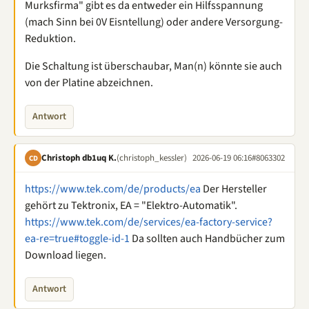
Murksfirma" gibt es da entweder ein Hilfsspannung
(mach Sinn bei 0V Eisntellung) oder andere Versorgung-
Reduktion.
Die Schaltung ist überschaubar, Man(n) könnte sie auch
von der Platine abzeichnen.
Antwort
Christoph db1uq K.
(christoph_kessler)
2026-06-19 06:16
#8063302
CD
https://www.tek.com/de/products/ea
Der Hersteller
gehört zu Tektronix, EA = "Elektro-Automatik".
https://www.tek.com/de/services/ea-factory-service?
ea-re=true#toggle-id-1
Da sollten auch Handbücher zum
Download liegen.
Antwort