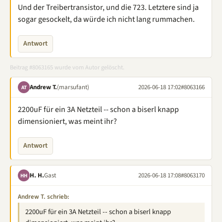
Und der Treibertransistor, und die 723. Letztere sind ja
sogar gesockelt, da würde ich nicht lang rummachen.
Antwort
Beitrag #8063165 wurde vom Autor gelöscht.
Andrew T.
(marsufant)
2026-06-18 17:02
#8063166
AT
2200uF für ein 3A Netzteil -- schon a biserl knapp
dimensioniert, was meint ihr?
Antwort
H. H.
Gast
2026-06-18 17:08
#8063170
HH
Andrew T. schrieb:
2200uF für ein 3A Netzteil -- schon a biserl knapp