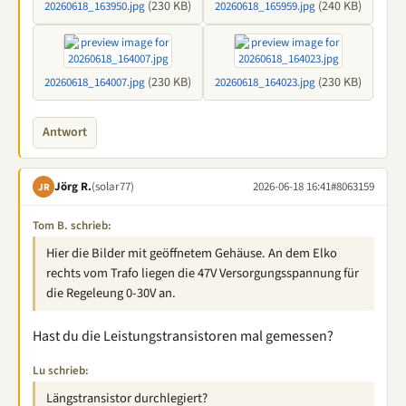
(230 KB)
(240 KB)
20260618_163950.jpg
20260618_165959.jpg
(230 KB)
(230 KB)
20260618_164007.jpg
20260618_164023.jpg
Antwort
Jörg R.
(solar77)
2026-06-18 16:41
#8063159
JR
Tom B. schrieb:
Hier die Bilder mit geöffnetem Gehäuse. An dem Elko
rechts vom Trafo liegen die 47V Versorgungsspannung für
die Regeleung 0-30V an.
Hast du die Leistungstransistoren mal gemessen?
Lu schrieb:
Längstransistor durchlegiert?