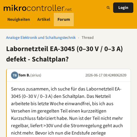
Login
Neuigkeiten
Artikel
Forum
Analoge Elektronik und Schaltungstechnik
›
Thread
Labornetzteil EA-3045 (0–30 V / 0–3 A)
defekt - Schaltplan?
Tom B.
(sirius)
2026-06-17 08:42
#8062639
TB
Servus zusammen, ich suche für das Labornetzteil EA-
3045 (0–30 V / 0–3 A) den Schaltplan. Das Netzteil
arbeitete bis letzte Woche einwandfrei, bis ich aus
Versehen im geregelten Teil einen kurzzeitigen
Kurzschluss fabriziert habe. Nun ist der Teil nicht mehr
regelbar, liefert >30V und die Stromregelung geht auch
nicht mehr. Bevor ich nun die Endstufe zerlege