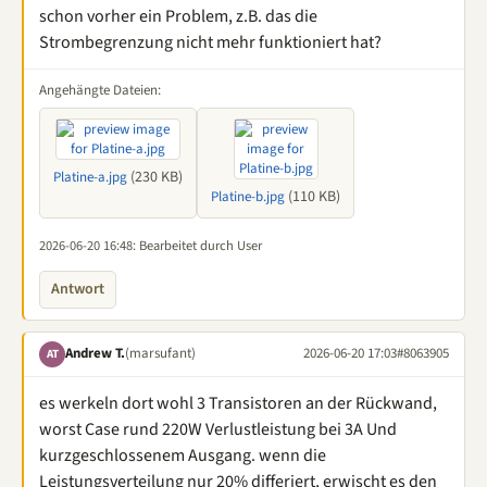
schon vorher ein Problem, z.B. das die
Strombegrenzung nicht mehr funktioniert hat?
Angehängte Dateien:
(230 KB)
Platine-a.jpg
(110 KB)
Platine-b.jpg
2026-06-20 16:48
: Bearbeitet durch User
Antwort
Andrew T.
(marsufant)
2026-06-20 17:03
#8063905
AT
es werkeln dort wohl 3 Transistoren an der Rückwand,
worst Case rund 220W Verlustleistung bei 3A Und
kurzgeschlossenem Ausgang. wenn die
Leistungsverteilung nur 20% differiert, erwischt es den