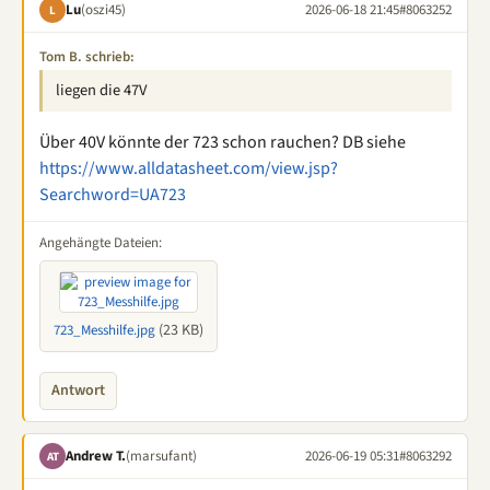
Lu
(oszi45)
2026-06-18 21:45
#8063252
L
Tom B. schrieb:
liegen die 47V
Über 40V könnte der 723 schon rauchen? DB siehe
https://www.alldatasheet.com/view.jsp?
Searchword=UA723
Angehängte Dateien:
(23 KB)
723_Messhilfe.jpg
Antwort
Andrew T.
(marsufant)
2026-06-19 05:31
#8063292
AT