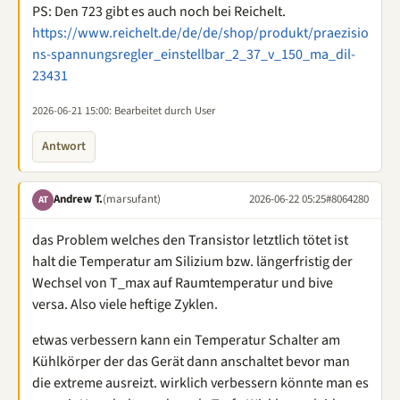
PS: Den 723 gibt es auch noch bei Reichelt.
https://www.reichelt.de/de/de/shop/produkt/praezisio
ns-spannungsregler_einstellbar_2_37_v_150_ma_dil-
23431
2026-06-21 15:00
: Bearbeitet durch User
Antwort
Andrew T.
(marsufant)
2026-06-22 05:25
#8064280
AT
das Problem welches den Transistor letztlich tötet ist
halt die Temperatur am Silizium bzw. längerfristig der
Wechsel von T_max auf Raumtemperatur und bive
versa. Also viele heftige Zyklen.
etwas verbessern kann ein Temperatur Schalter am
Kühlkörper der das Gerät dann anschaltet bevor man
die extreme ausreizt. wirklich verbessern könnte man es