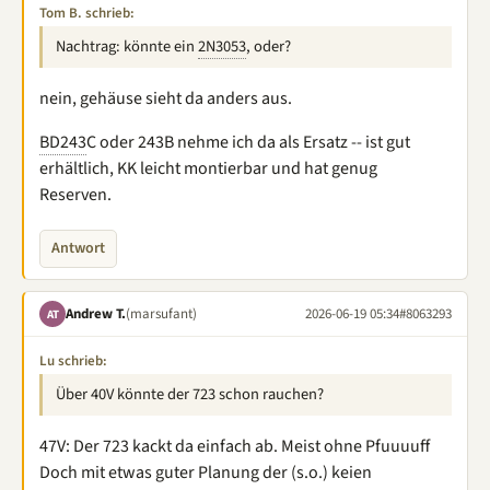
Tom B. schrieb:
Nachtrag: könnte ein
2N3053
, oder?
nein, gehäuse sieht da anders aus.
BD243
C oder 243B nehme ich da als Ersatz -- ist gut
erhältlich, KK leicht montierbar und hat genug
Reserven.
Antwort
Andrew T.
(marsufant)
2026-06-19 05:34
#8063293
AT
Lu schrieb:
Über 40V könnte der 723 schon rauchen?
47V: Der 723 kackt da einfach ab. Meist ohne Pfuuuuff
Doch mit etwas guter Planung der (s.o.) keien