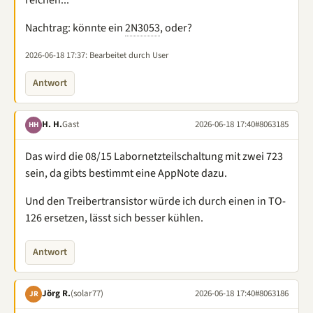
Nachtrag: könnte ein
2N3053
, oder?
2026-06-18 17:37
: Bearbeitet durch User
Antwort
H. H.
Gast
2026-06-18 17:40
#8063185
HH
Das wird die 08/15 Labornetzteilschaltung mit zwei 723
sein, da gibts bestimmt eine AppNote dazu.
Und den Treibertransistor würde ich durch einen in TO-
126 ersetzen, lässt sich besser kühlen.
Antwort
Jörg R.
(solar77)
2026-06-18 17:40
#8063186
JR