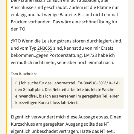
Die Platine lässt sich auch einfach ausbauen, alle
Anschlüsse sind geschraubt. Zudem ist die Platine nur
einlagig und hat wenige Bauteile. Es sind nicht einmal
Brücken vorhanden. Das wäre eine schöne Übung für
den TO.
@TO Wenn die Leistungstransistoren durchlegiert sind,
und vom Typ
2N3055
sind, kannst du von mir Ersatz
bekommen..gegen Portoerstattung.
LM723
habe ich
vermutlich nicht mehr, sehe aber noch einmal nach.
Tom B. schrieb:
(..) ich suche für das Labornetzteil EA-3045 (0–30 V / 0–3 A)
den Schaltplan. Das Netzteil arbeitete bis letzte Woche
einwandfrei, bis ich aus Versehen im geregelten Teil einen
kurzzeitigen Kurzschluss fabriziert.
Eigentlich verwundert mich diese Aussage etwas. Einen
Kurzschluss am geregelten Ausgang sollte das NT
eigentlich unbeschadet vertragen. Hatte das NT evtl.