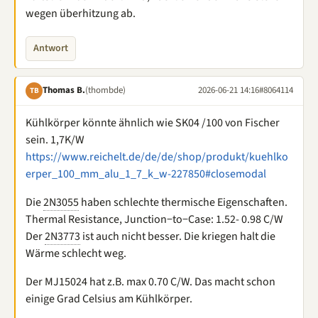
wegen überhitzung ab.
Antwort
Thomas B.
(thombde)
2026-06-21 14:16
#8064114
TB
Kühlkörper könnte ähnlich wie SK04 /100 von Fischer
sein. 1,7K/W
https://www.reichelt.de/de/de/shop/produkt/kuehlko
erper_100_mm_alu_1_7_k_w-227850#closemodal
Die
2N3055
haben schlechte thermische Eigenschaften.
Thermal Resistance, Junction−to−Case: 1.52- 0.98 C/W
Der
2N3773
ist auch nicht besser. Die kriegen halt die
Wärme schlecht weg.
Der MJ15024 hat z.B. max 0.70 C/W. Das macht schon
einige Grad Celsius am Kühlkörper.