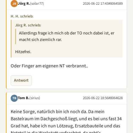
Jörg R.
(solar77)
2026-06-22 17:43
#8064589
JR
H. H. schrieb:
Jörg R. schrieb:
Allerdings frage ich mich ob der TO noch dabei ist, er
macht sich ziemlich rar.
Hitzefrei.
Oder Finger am eigenen NT verbrannt..
Antwort
Tom B.
(sirius)
2026-06-22 18:56
#8064628
TB
Keine Sorge, natürlich bin ich noch da. Da mein
Bastelraum im Dachgeschoß liegt, und es bei uns fast 34
Grad hat, habe ich nun Lötzeug, Ersatzbauteile und das
Netzteil in die Werkstatt verfrachtet, da geht's