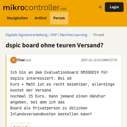
Login
Neuigkeiten
Artikel
Forum
Digitale Signalverarbeitung / DSP / Machine Learning
›
Thread
dspic board ohne teuren Versand?
Tino
Gast
2007-01-10 01:09
#472776
T
Ich bin an dem Evaluationboard DM300019 für 
dspics interessiert. Bei 60 

Euro + MwSt ist es recht bezahlbar, allerdings 
kostet der Versand 

nochmal 25 Euro. Kann jemand einen Händler 
angeben, bei dem ich das 

Board als Privatperson zu üblichen 
Inlandsversandkosten bestellen kann?