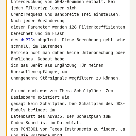
Unterdrückung von 50Hz-Brummen enthält. Bei 
jedem Filtertyp lassen sich 

Grenzfrequenz und Bandbreite frei einstellen. 
Nach jeder Veränderung 

dieser Parameter werden 128 Filterkoeffizienten 
berechnet und im Flash 

des 
dsPIC
s abgelegt. Diese Berechnung geht sehr 
schnell, im laufenden 

Betrieb hört man daher keine Unterbrechung oder 
ähnliches. Gebaut habe 

ich das Gerät als Ergänzung für meinen 
Kurzwellenempfänger, um 

unangenehme Störsignale wegfiltern zu können.

So und noch was zum Thema Schaltpläne. Zum 
Basisboard existiert wie 

gesagt kein Schaltplan. Der Schaltplan des DDS-
Moduls befindet im 

Datenblatt des 
AD9835
. Der Schaltplan zum 
Codec-Board ist im Datenblatt 

des 
PCM3001
 von Texas Instruments zu finden. Ja 
und die Software wird 
