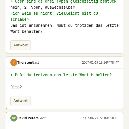
> Oder sind da drei Typen gleichzeitig bestück
>ich weis es nicht. Vielleicht bist du 
schlauer.
Das ist anzunehmen. Mußt du trotzdem das letzte 
Wort behalten?
Antwort
Thorsten
Gast
2007-01-17 18:54
#478447
T
> Mußt du trotzdem das letzte Wort behalten?
Dito?
Antwort
David Peters
Gast
2007-04-27 22:16
#550031
DP