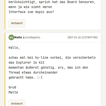
berücksichtigt, sprich hat das Board Sensoren, 
wenn ja wie sieht deren 

Interface zum dspic aus?
Antwort
Malte J.
(maltejahn)
2007-01-16 13:57
#477402
MJ
Hallo,

schau mal bei hy-line vorbei, die verscherbeln 
das Explorer 16 Kit 

momentan äußerst günstig. sry, das ich den 
Thread etwas durcheinander 

gebracht habe. :-(

Gruß

Malte
Antwort