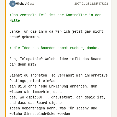
Michael
Gast
2007-01-16 13:55
#477398
M
>Das zentrale Teil ist der Controller in der 
Mitte
Danke für die Info da wär ich jetzt gar nicht 
drauf gekommen.

> die Idee des Boardes kommt rueber, danke.
Aeh, Telepathie? Welche Idee teilt das Board 
dir denn mit?

Siehst du Thorsten, so verfasst man informative 
Postings, nicht einfach 

ein Bild ohne jede Erklärung anhängen. Nun 
wissen wir immerhin, dass 

das, wo dspic30f... draufsteht, der dspic ist, 
und dass das Board eigene 

Ideen uebertragen kann. Was für Ideen? Und 
welche Sinneseindrücke werden 
