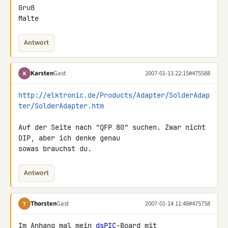
Gruß

Malte
Antwort
Karsten
Gast
2007-01-13 22:15
#475588
K
http://elktronic.de/Products/Adapter/SolderAdap
ter/SolderAdapter.htm
Auf der Seite nach "QFP 80" suchen. Zwar nicht 
DIP, aber ich denke genau 

sowas brauchst du.
Antwort
Thorsten
Gast
2007-01-14 11:48
#475758
T
Im Anhang mal mein 
dsPIC
-Board mit 