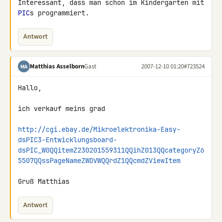
Interessant, dass man schon im Kindergarten mit 
PIC
s programmiert.
Antwort
Matthias Asselborn
Gast
2007-12-10 01:20
#723524
MA
Hallo,

ich verkauf meins grad

http://cgi.ebay.de/Mikroelektronika-Easy-
dsPIC3-Entwicklungsboard-
dsPIC_W0QQitemZ230201559311QQihZ013QQcategoryZ6
5507QQssPageNameZWDVWQQrdZ1QQcmdZViewItem
Gruß Matthias
Antwort