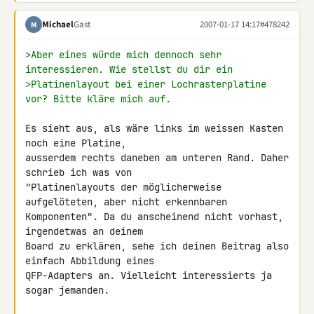
Michael
Gast
2007-01-17 14:17
#478242
M
>Aber eines würde mich dennoch sehr 
interessieren. Wie stellst du dir ein
>Platinenlayout bei einer Lochrasterplatine 
vor? Bitte kläre mich auf.
Es sieht aus, als wäre links im weissen Kasten 
noch eine Platine, 

ausserdem rechts daneben am unteren Rand. Daher 
schrieb ich was von 

"Platinenlayouts der möglicherweise 
aufgelöteten, aber nicht erkennbaren 

Komponenten". Da du anscheinend nicht vorhast, 
irgendetwas an deinem 

Board zu erklären, sehe ich deinen Beitrag also 
einfach Abbildung eines 

QFP-Adapters an. Vielleicht interessierts ja 
sogar jemanden.
