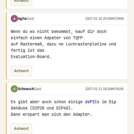
Antwort
Agila
Gast
2007-01-10 20:50
#473498
A
Wenn du es nicht bekommst, kauf dir doch 
einfach einen Adpater von TQFP 

auf Rastermaß, dazu ne Lochrasterplatine und 
fertig ist das 

Evaluation-Board.
Antwort
Schoasch
Gast
2007-01-11 18:26
#474140
S
Es gibt aber auch schon einige 
dsPIC
s im Dip 
Gehäuse (DIP28 und DIP40). 

Dann erspart man sich den Adapter.
Antwort