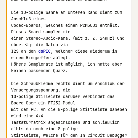
Die 10-polige Wanne am unteren Rand dient zum 
Anschluß eines 

Codec-Boards, welches einen 
PCM3001
 enthält. 
Dieses Board sampled mir 

einen Stereo-Audio-Kanal (mit z. Z. 24kHz) und 
überträgt die Daten via 

I2S an den 
dsPIC
, welcher diese wiederum in 
einem Ringpuffer ablegt. 

Höhere Samplerate ist möglich, ich hatte aber 
keinen passenden Quarz.

Die Schraubklemme rechts dient um Anschluß der 
Versorgungsspannung, die 

10-polige Stifleiste darüber verbindet das 
Board über ein FT232-Modul 

mit dem PC. An die 8-polige Stiftleiste daneben 
wird eine 4x4 

Tastaturmatrix angeschlossen und schließlich 
gibts da noch eine 5-polige 

Stiftleiste, welche für den In Circuit Debugger 