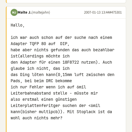
Malte J.
(maltejahn)
2007-01-13 13:44
#475301
MJ
Hallo,

ich war auch schon auf der suche nach einem 
Adapter TQFP 80 auf  DIP, 

habe aber nichts gefunden das auch bezahlbar 
ist(allerdings möchte ich 

den Adapter für einen 18F8722 nutzen). Auch 
glaube ich nicht, das ich 

das Ding löten kann(0,15mm luft zwischen den 
Pads, bei beim DRC bekomme 

ich nur Fehler wenn ich auf 6mil 
Leiterbahnabstand stelle - müsste mir 

also erstmal einen günstigen 
Leiterplattenferitger suchen der <6mil 

kann(bisher multipcb)). Mit Stoplack ist da 
wohl auch nichts mehr?
