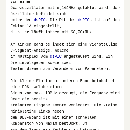
von einem 

Quarzoszillator mit 6,144MHz getaktet wird, der 
Oszillator befindet sich 

unter dem 
dsPIC
. Die PLL des 
dsPIC
s ist auf den 
Faktor 16 eingestellt, 

d. h. er läuft intern mit 98,304MHz.

Am linken Rand befindet sich eine vierstellige 
7-Segment-Anzeige, welche 

im Multiplex vom 
dsPIC
 angesteuert wird. Ein 
Drehimpulsgeber sowie zwei 

Taster dienen zum Verändern von Parametern.

Die kleine Platine am unteren Rand beinhaltet 
eine DDS, welche einen 

Sinus von max. 10MHz erzeugt, die Frequenz wird 
über die bereits 

erwähnten Eingabelemente verändert. Die kleine 
Miniplatine links neben 

dem DDS-Board ist mit einem schnellen 
Komparator von Maxim bestückt, um 

aus dem Sinus ein Rechteck zu bekommen.
