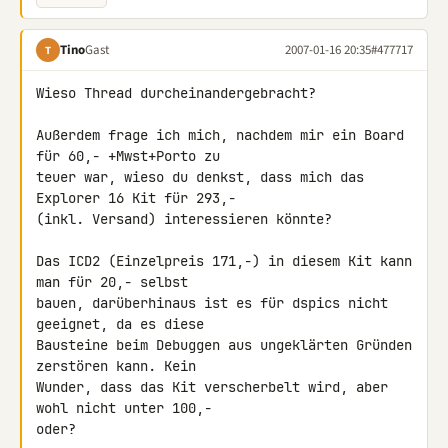
Tino
Gast
2007-01-16 20:35
#477717
T
Wieso Thread durcheinandergebracht?

Außerdem frage ich mich, nachdem mir ein Board 
für 60,- +Mwst+Porto zu 

teuer war, wieso du denkst, dass mich das 
Explorer 16 Kit für 293,- 

(inkl. Versand) interessieren könnte?

Das ICD2 (Einzelpreis 171,-) in diesem Kit kann 
man für 20,- selbst 

bauen, darüberhinaus ist es für dspics nicht 
geeignet, da es diese 

Bausteine beim Debuggen aus ungeklärten Gründen 
zerstören kann. Kein 

Wunder, dass das Kit verscherbelt wird, aber 
wohl nicht unter 100,- 

oder?