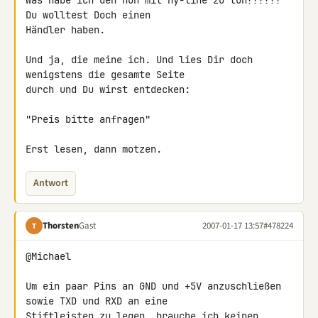
Was habe ich den nun mit hy-line zu tun?????? 
Du wolltest Doch einen 

Händler haben.

Und ja, die meine ich. Und lies Dir doch 
wenigstens die gesamte Seite 

durch und Du wirst entdecken:

"Preis bitte anfragen"

Erst lesen, dann motzen.
Antwort
Thorsten
Gast
2007-01-17 13:57
#478224
T
@Michael

Um ein paar Pins an GND und +5V anzuschließen 
sowie TXD und RXD an eine 

Stiftleisten zu legen, brauche ich keinen 