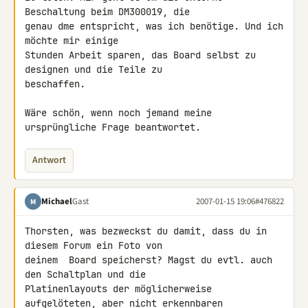
Beschaltung beim DM300019, die 

genau dme entspricht, was ich benötige. Und ich 
möchte mir einige 

Stunden Arbeit sparen, das Board selbst zu 
designen und die Teile zu 

beschaffen.

Wäre schön, wenn noch jemand meine 
ursprüngliche Frage beantwortet.
Antwort
Michael
Gast
2007-01-15 19:06
#476822
M
Thorsten, was bezweckst du damit, dass du in 
diesem Forum ein Foto von 

deinem  Board speicherst? Magst du evtl. auch 
den Schaltplan und die 

Platinenlayouts der möglicherweise 
aufgelöteten, aber nicht erkennbaren 
