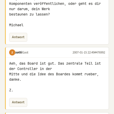
Komponenten veröffentlichen, oder geht es dir 
nur darum, dein Werk 

bestaunen zu lassen?

Michael
Antwort
zotti
Gast
2007-01-15 22:49
#476992
Z
Aeh, das Board ist gut. Das zentrale Teil ist 
der Controller in der 

Mitte und die Idee des Boardes kommt rueber, 
danke.

Z.
Antwort