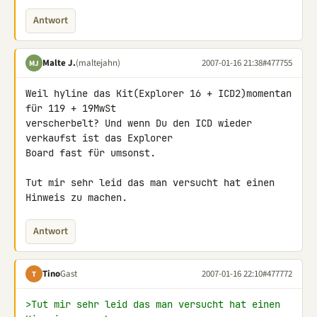
Antwort
Malte J.
(maltejahn)
2007-01-16 21:38
#477755
MJ
Weil hyline das Kit(Explorer 16 + ICD2)momentan 
für 119 + 19MwSt 

verscherbelt? Und wenn Du den ICD wieder 
verkaufst ist das Explorer 

Board fast für umsonst.

Tut mir sehr leid das man versucht hat einen 
Hinweis zu machen.
Antwort
Tino
Gast
2007-01-16 22:10
#477772
T
>Tut mir sehr leid das man versucht hat einen 