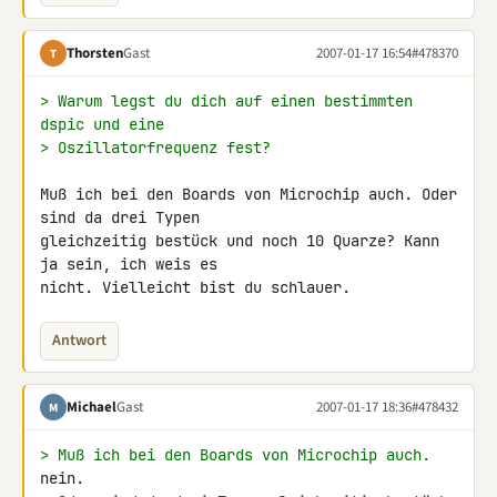
Thorsten
Gast
2007-01-17 16:54
#478370
T
> Warum legst du dich auf einen bestimmten 
dspic und eine
> Oszillatorfrequenz fest?
Muß ich bei den Boards von Microchip auch. Oder 
sind da drei Typen 

gleichzeitig bestück und noch 10 Quarze? Kann 
ja sein, ich weis es 

Antwort
Michael
Gast
2007-01-17 18:36
#478432
M
> Muß ich bei den Boards von Microchip auch.