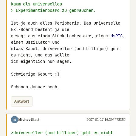
kaum als universelles
> Experimentierboard zu gebrauchen.
Ist ja auch alles Peripherie. Das universelle 
Ex.-Board besteht ja wie 

gesagt aus einem Stück Lochraster, einem 
dsPIC
, 
einem Oszillator und 

etwas Kabel. Universeller (und billiger) geht 
es nicht, und das wollte 

ich eigentlich nur sagen.

Schwierige Geburt :)

Schönen Januar noch.
Antwort
Michael
Gast
2007-01-17 16:39
#478360
M
>Universeller (und billiger) geht es nicht