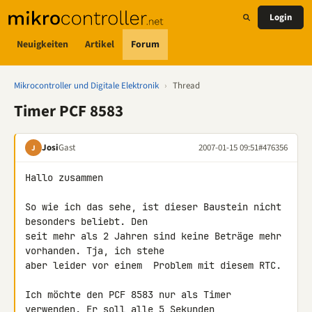
Login
Neuigkeiten
Artikel
Forum
Mikrocontroller und Digitale Elektronik
›
Thread
Timer PCF 8583
Josi
Gast
2007-01-15 09:51
#476356
J
Hallo zusammen

So wie ich das sehe, ist dieser Baustein nicht 
besonders beliebt. Den 

seit mehr als 2 Jahren sind keine Beträge mehr 
vorhanden. Tja, ich stehe 

aber leider vor einem  Problem mit diesem RTC.

Ich möchte den PCF 8583 nur als Timer 
verwenden. Er soll alle 5 Sekunden 
