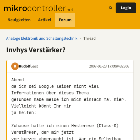
Login
Neuigkeiten
Artikel
Forum
Analoge Elektronik und Schaltungstechnik
›
Thread
Invhys Verstärker?
Rudolf
Gast
2007-01-23 17:00
#482306
R
Abend,

da ich bei Google leider nicht viel 
Informationen über dieses Thema 

gefunden habe melde ich mich einfach mal hier. 
Vielleicht könnt Ihr mir 

ja helfen:

Zuhause hatte ich einen Hysterese (Class-D) 
Verstärker, der mir jetzt 

vor kurzem abgeraucht ist! War ein Selbstbau 