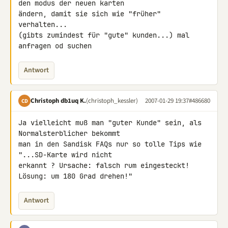
den modus der neuen karten 

ändern, damit sie sich wie "früher" 
verhalten...

(gibts zumindest für "gute" kunden...) mal 
anfragen od suchen
Antwort
Christoph db1uq K.
(christoph_kessler)
2007-01-29 19:37
#486680
CD
Ja vielleicht muß man "guter Kunde" sein, als 
Normalsterblicher bekommt 

man in den Sandisk FAQs nur so tolle Tips wie 
"...SD-Karte wird nicht 

erkannt ? Ursache: falsch rum eingesteckt! 
Lösung: um 180 Grad drehen!"
Antwort