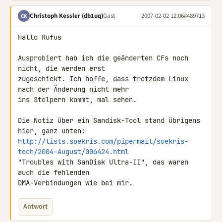
Christoph Kessler (db1uq)
Gast
2007-02-02 12:06
#489713
CK
Hallo Rufus

Ausprobiert hab ich die geänderten CFs noch 
nicht, die werden erst 

zugeschickt. Ich hoffe, dass trotzdem Linux 
nach der Änderung nicht mehr 

ins Stolpern kommt, mal sehen.

Die Notiz über ein Sandisk-Tool stand übrigens 
http://lists.soekris.com/pipermail/soekris-
tech/2004-August/006424.html
"Troubles with SanDisk Ultra-II", das waren 
auch die fehlenden 

DMA-Verbindungen wie bei mir.
Antwort