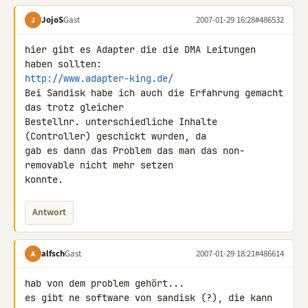
JojoS
Gast
2007-01-29 16:28
#486532
J
hier gibt es Adapter die die DMA Leitungen 
http://www.adapter-king.de/
Bei Sandisk habe ich auch die Erfahrung gemacht 
das trotz gleicher 

Bestellnr. unterschiedliche Inhalte 
(Controller) geschickt wurden, da 

gab es dann das Problem das man das non-
removable nicht mehr setzen 

konnte.
Antwort
alfsch
Gast
2007-01-29 18:21
#486614
A
hab von dem problem gehört...

es gibt ne software von sandisk (?), die kann 