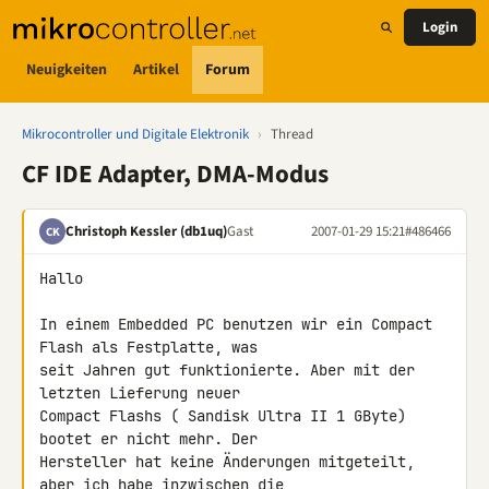
Login
Neuigkeiten
Artikel
Forum
Mikrocontroller und Digitale Elektronik
›
Thread
CF IDE Adapter, DMA-Modus
Christoph Kessler (db1uq)
Gast
2007-01-29 15:21
#486466
CK
Hallo

In einem Embedded PC benutzen wir ein Compact 
Flash als Festplatte, was 

seit Jahren gut funktionierte. Aber mit der 
letzten Lieferung neuer 

Compact Flashs ( Sandisk Ultra II 1 GByte) 
bootet er nicht mehr. Der 

Hersteller hat keine Änderungen mitgeteilt, 
aber ich habe inzwischen die 
