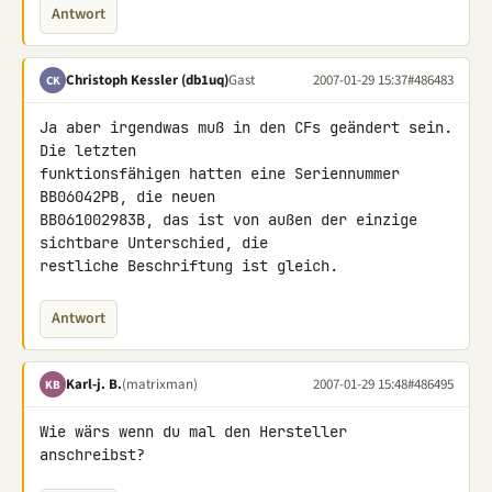
Antwort
Christoph Kessler (db1uq)
Gast
2007-01-29 15:37
#486483
CK
Ja aber irgendwas muß in den CFs geändert sein. 
Die letzten 

funktionsfähigen hatten eine Seriennummer 
BB06042PB, die neuen 

BB061002983B, das ist von außen der einzige 
sichtbare Unterschied, die 

restliche Beschriftung ist gleich.
Antwort
Karl-j. B.
(matrixman)
2007-01-29 15:48
#486495
KB
Wie wärs wenn du mal den Hersteller 
anschreibst?