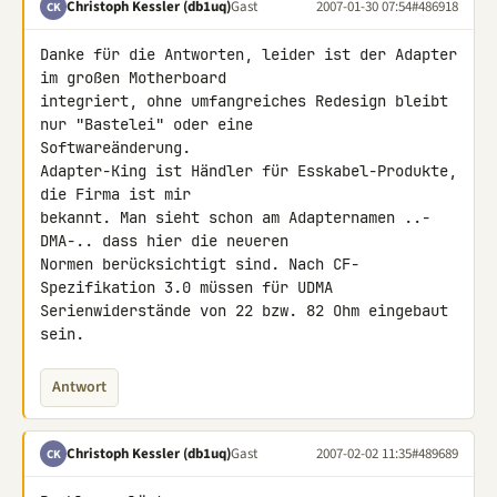
Christoph Kessler (db1uq)
Gast
2007-01-30 07:54
#486918
CK
Danke für die Antworten, leider ist der Adapter 
im großen Motherboard 

integriert, ohne umfangreiches Redesign bleibt 
nur "Bastelei" oder eine 

Softwareänderung.

Adapter-King ist Händler für Esskabel-Produkte, 
die Firma ist mir 

bekannt. Man sieht schon am Adapternamen ..-
DMA-.. dass hier die neueren 

Normen berücksichtigt sind. Nach CF-
Spezifikation 3.0 müssen für UDMA 

Serienwiderstände von 22 bzw. 82 Ohm eingebaut 
sein.
Antwort
Christoph Kessler (db1uq)
Gast
2007-02-02 11:35
#489689
CK