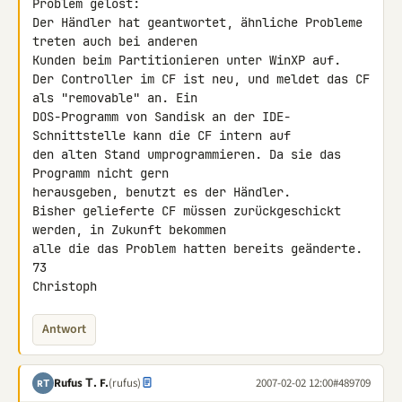
Problem gelöst:

Der Händler hat geantwortet, ähnliche Probleme 
treten auch bei anderen 

Kunden beim Partitionieren unter WinXP auf.

Der Controller im CF ist neu, und meldet das CF 
als "removable" an. Ein 

DOS-Programm von Sandisk an der IDE-
Schnittstelle kann die CF intern auf 

den alten Stand umprogrammieren. Da sie das 
Programm nicht gern 

herausgeben, benutzt es der Händler.

Bisher gelieferte CF müssen zurückgeschickt 
werden, in Zukunft bekommen 

alle die das Problem hatten bereits geänderte.

73

Christoph
Antwort
Rufus Τ. F.
(rufus)
2007-02-02 12:00
#489709
RΤ