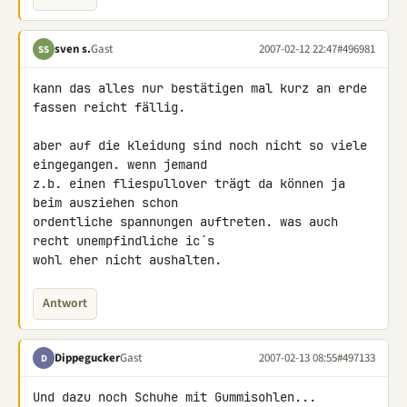
sven s.
Gast
2007-02-12 22:47
#496981
SS
kann das alles nur bestätigen mal kurz an erde 
fassen reicht fällig.

aber auf die kleidung sind noch nicht so viele 
eingegangen. wenn jemand 

z.b. einen fliespullover trägt da können ja 
beim ausziehen schon 

ordentliche spannungen auftreten. was auch 
recht unempfindliche ic´s 

wohl eher nicht aushalten.
Antwort
Dippegucker
Gast
2007-02-13 08:55
#497133
D