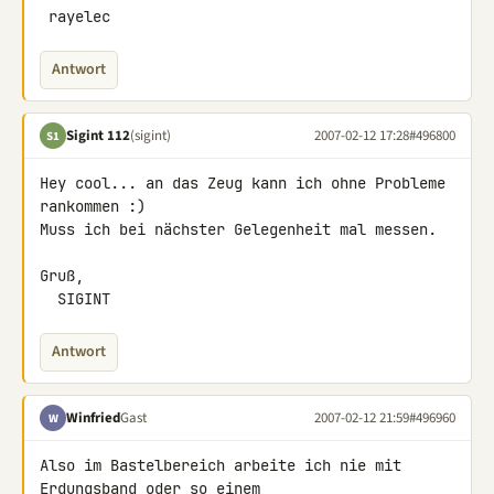
 rayelec
Antwort
Sigint 112
(sigint)
2007-02-12 17:28
#496800
S1
Hey cool... an das Zeug kann ich ohne Probleme 
rankommen :)

Muss ich bei nächster Gelegenheit mal messen.

Gruß,

  SIGINT
Antwort
Winfried
Gast
2007-02-12 21:59
#496960
W
Also im Bastelbereich arbeite ich nie mit 
Erdungsband oder so einem 
