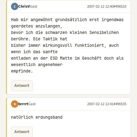
ChrisV
Gast
2007-02-12 12:40
#496533
C
Hab mir angewöhnt grundsätzlich erst irgendwas 
geerdetes anzulangen, 

bevor ich die schwarzen kleinen Sensibelchen 
berühre. Die Taktik hat 

bisher immer wirkungsvoll funktioniert, auch 
wenn ich das sanfte 

entladen an der ESD Matte im Geschäft doch als 
wesentlich angenehmer 

empfinde.
Antwort
brrrrt
Gast
2007-02-12 12:41
#496535
B
natürlich erdungsband
Antwort