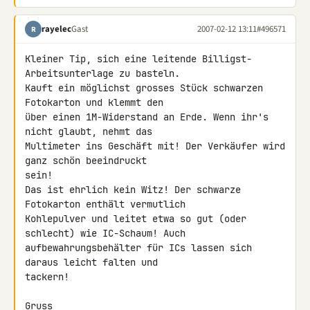
rayelec
Gast
2007-02-12 13:11
#496571
R
Kleiner Tip, sich eine leitende Billigst-
Arbeitsunterlage zu basteln. 

Kauft ein möglichst grosses Stück schwarzen 
Fotokarton und klemmt den 

über einen 1M-Widerstand an Erde. Wenn ihr's 
nicht glaubt, nehmt das 

Multimeter ins Geschäft mit! Der Verkäufer wird 
ganz schön beeindruckt 

sein!

Das ist ehrlich kein Witz! Der schwarze 
Fotokarton enthält vermutlich 

Kohlepulver und leitet etwa so gut (oder 
schlecht) wie IC-Schaum! Auch 

aufbewahrungsbehälter für ICs lassen sich 
daraus leicht falten und 

tackern!

Gruss
