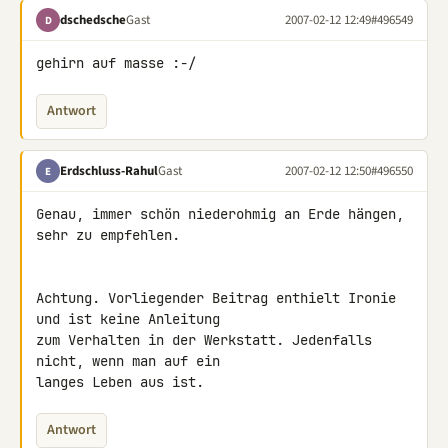
dschedsche
Gast
2007-02-12 12:49
#496549
D
gehirn auf masse :-/
Antwort
Erdschluss-Rahul
Gast
2007-02-12 12:50
#496550
E
Genau, immer schön niederohmig an Erde hängen, 
sehr zu empfehlen.

Achtung. Vorliegender Beitrag enthielt Ironie 
und ist keine Anleitung 

zum Verhalten in der Werkstatt. Jedenfalls 
nicht, wenn man auf ein 

langes Leben aus ist.
Antwort