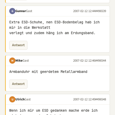
Gunnar
Gast
2007-02-12 12:44
#496539
G
Extra ESD-Schuhe, nen ESD-Bodenbelag hab ich 
mir in die Werkstatt 

verlegt und zudem häng ich am Erdungsband.
Antwort
Mike
Gast
2007-02-12 12:46
#496544
M
Armbanduhr mit geerdetem Metallarmband
Antwort
Ulrich
Gast
2007-02-12 12:49
#496548
U
Wenn ich mir um ESD gedanken mache erde ich 