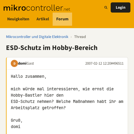
Login
Neuigkeiten
Artikel
Forum
Mikrocontroller und Digitale Elektronik
›
Thread
ESD-Schutz im Hobby-Bereich
domi
Gast
2007-02-12 12:20
#496511
D
Hallo zusammen,

mich würde mal interessieren, wie ernst die 
Hobby-Bastler hier den 

ESD-Schutz nehmen? Welche Maßnahmen habt ihr am 
Arbeitsplatz getroffen?

Gruß,

domi