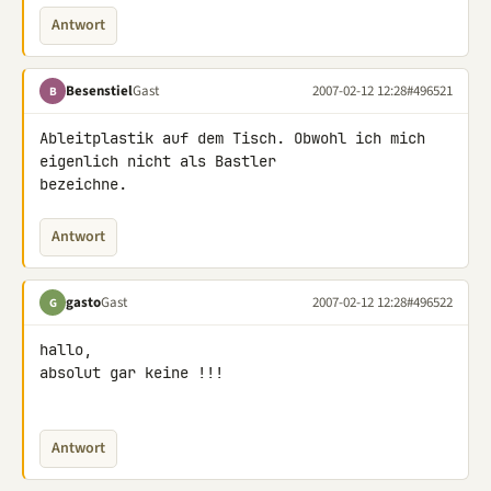
Antwort
Besenstiel
Gast
2007-02-12 12:28
#496521
B
Ableitplastik auf dem Tisch. Obwohl ich mich 
eigenlich nicht als Bastler 

bezeichne.
Antwort
gasto
Gast
2007-02-12 12:28
#496522
G
hallo,

absolut gar keine !!!

Antwort