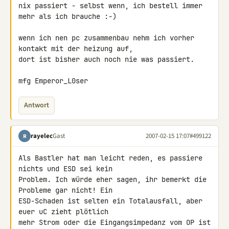
nix passiert - selbst wenn, ich bestell immer 
mehr als ich brauche :-)

wenn ich nen pc zusammenbau nehm ich vorher 
kontakt mit der heizung auf, 

dort ist bisher auch noch nie was passiert.

mfg Emperor_L0ser
Antwort
rayelec
Gast
2007-02-15 17:07
#499122
R
Als Bastler hat man leicht reden, es passiere 
nichts und ESD sei kein 

Problem. Ich würde eher sagen, ihr bemerkt die 
Probleme gar nicht! Ein 

ESD-Schaden ist selten ein Totalausfall, aber 
euer uC zieht plötlich 

mehr Strom oder die Eingangsimpedanz vom OP ist 