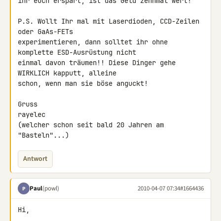
ihr euch erspart, ist das Geld zehnmal wert!

P.S. Wollt Ihr mal mit Laserdioden, CCD-Zeilen 
oder GaAs-FETs 

experimentieren, dann solltet ihr ohne 
komplette ESD-Ausrüstung nicht 

einmal davon träumen!! Diese Dinger gehe 
WIRKLICH kapputt, alleine 

schon, wenn man sie böse anguckt!

Gruss

rayelec

(welcher schon seit bald 20 Jahren am 
"Basteln"...)
Antwort
Paul
(powl)
2010-04-07 07:34
#1664436
P
Hi,
