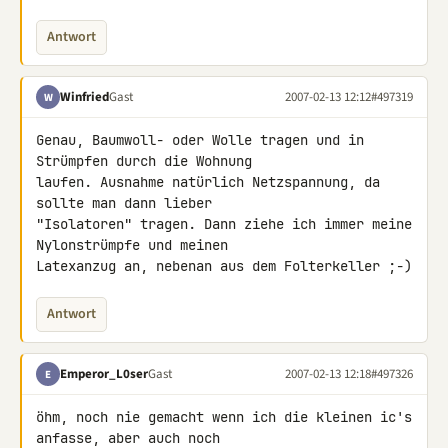
Antwort
Winfried
Gast
2007-02-13 12:12
#497319
W
Genau, Baumwoll- oder Wolle tragen und in 
Strümpfen durch die Wohnung 

laufen. Ausnahme natürlich Netzspannung, da 
sollte man dann lieber 

"Isolatoren" tragen. Dann ziehe ich immer meine 
Nylonstrümpfe und meinen 

Latexanzug an, nebenan aus dem Folterkeller ;-)
Antwort
Emperor_L0ser
Gast
2007-02-13 12:18
#497326
E
öhm, noch nie gemacht wenn ich die kleinen ic's 
anfasse, aber auch noch 
