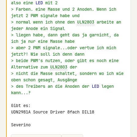
also eine 
LED
 mit 2
> Farben. eine Masse und 2 Anoden. Wenn ich 
jetzt 2 PWM signale habe und
> normal wenn ich ohne den 
ULN2803
 arbeite an 
jeder Anode ein Signal
> liegen habe, dann geht das ja garnicht, da 
ich ja nur eine Masse habe
> aber 2 PWM signale...oder vertue ich mich 
jetzt?! Wie soll ich denn dann
> beide PWM's nutzen, oder gibt es noch eine 
Alternative zum 
ULN2803
 der
> nicht die Masse schaltet, sondern wo ich wie 
oben schon gesagt, Ausgänge
> des Treibers an die Anoden der 
LED
 legen 
kann...?
Gibt es:

UDN2981A Source Driver 8fach DIL18

Severino