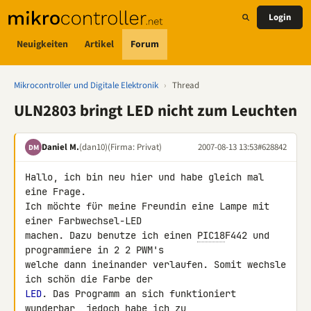
Login
Neuigkeiten
Artikel
Forum
Mikrocontroller und Digitale Elektronik
›
Thread
ULN2803 bringt LED nicht zum Leuchten
Daniel M.
(dan10)
(Firma: Privat)
2007-08-13 13:53
#628842
DM
Hallo, ich bin neu hier und habe gleich mal 
eine Frage.

Ich möchte für meine Freundin eine Lampe mit 
einer Farbwechsel-LED 

machen. Dazu benutze ich einen 
PIC18
F442 und 
programmiere in 2 2 PWM's 

welche dann ineinander verlaufen. Somit wechsle 
LED
. Das Programm an sich funktioniert 
wunderbar, jedoch habe ich zu 
