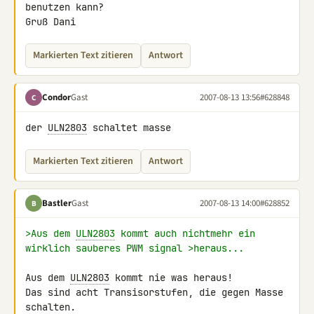
benutzen kann?

Gruß Dani
Markierten Text zitieren
Antwort
Condor
Gast
2007-08-13 13:56
#628848
C
der 
ULN2803
 schaltet masse
Markierten Text zitieren
Antwort
Bastler
Gast
2007-08-13 14:00
#628852
B
>Aus dem 
ULN2803
 kommt auch nichtmehr ein 
wirklich sauberes PWM signal >heraus...
Aus dem 
ULN2803
 kommt nie was heraus!

Das sind acht Transisorstufen, die gegen Masse 
schalten.
