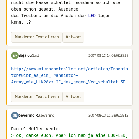
nicht die Masse schaltet, sondern wo ich wie 
oben schon gesagt, Ausgänge 

des Treibers an die Anoden der 
LED
 legen 
kann...?
Markierten Text zitieren
Antwort
déjà vu
Gast
2007-08-13 14:06
#628858
DV
http://www.mikrocontroller.net/articles/Transis
tor#Gibt_es_ein_Transistor-
Array_wie_ULN28xx.2C_das_gegen_Vcc_schaltet.3F
Markierten Text zitieren
Antwort
Severino R.
(severino)
2007-08-13 15:38
#628912
SR
> ok, danke euch. Aber ich hab ja eine DUO-LED, 