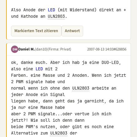
Also Anode der 
LED
 (mit Widerstand) direkt an + 
und Kathode an 
ULN2803
.
Markierten Text zitieren
Antwort
Daniel M.
(dan10)
(Firma: Privat)
2007-08-13 14:03
#628856
DM
ok, danke euch. Aber ich hab ja eine DUO-LED, 
also eine 
LED
 mit 2 

Farben. eine Masse und 2 Anoden. Wenn ich jetzt 
2 PWM signale habe und 

normal wenn ich ohne den 
ULN2803
 arbeite an 
jeder Anode ein Signal 

liegen habe, dann geht das ja garnicht, da ich 
ja nur eine Masse habe 

aber 2 PWM signale...oder vertue ich mich 
jetzt?! Wie soll ich denn dann 

beide PWM's nutzen, oder gibt es noch eine 
Alternative zum 
ULN2803
 der 
