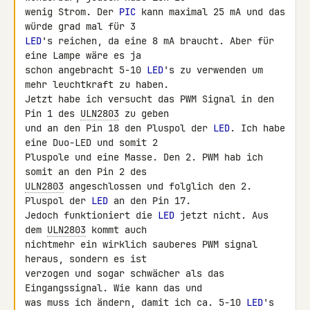
wenig Strom. Der 
PIC
 kann maximal 25 mA und das 
LED
's reichen, da eine 8 mA braucht. Aber für 
eine Lampe wäre es ja 

schon angebracht 5-10 
LED
's zu verwenden um 
mehr leuchtkraft zu haben. 

Jetzt habe ich versucht das PWM Signal in den 
Pin 1 des 
ULN2803
 zu geben 

und an den Pin 18 den Pluspol der 
LED
. Ich habe 
eine Duo-LED und somit 2 

Pluspole und eine Masse. Den 2. PWM hab ich 
ULN2803
 angeschlossen und folglich den 2. 
Pluspol der 
LED
 an den Pin 17. 

Jedoch funktioniert die 
LED
 jetzt nicht. Aus 
dem 
ULN2803
 kommt auch 

nichtmehr ein wirklich sauberes PWM signal 
heraus, sondern es ist 

verzogen und sogar schwächer als das 
Eingangssignal. Wie kann das und 

was muss ich ändern, damit ich ca. 5-10 
LED
's 