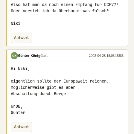
Also hat man da noch einen Empfang für DCF77?

Oder versteh ich da überhaupt was falsch?

Niki
Antwort
Günter König
Gast
2002-04-28 15:03
#3883
GK
Hi Niki,

eigentlich sollte der Europaweit reichen. 
Möglicherweise gibt es aber 

Abschattung durch Berge.

Gruß,

Günter
Antwort