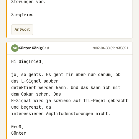
Störungen vor.

Siegfried
Antwort
Günter König
Gast
2002-04-30 09:26
#3891
GK
Hi Siegfried,

jo, so gehts. Es geht mir aber nur darum, ob 
das L-Signal sauber 

detektiert werden kann. Und das kann ich mit 
dem Oskar sehen. Das 

H-Signal wird ja sowieso auf TTL-Pegel gebracht 
und begrenzt, da 

interessieren Amplitudenstörungen nicht.

Gruß,

Günter