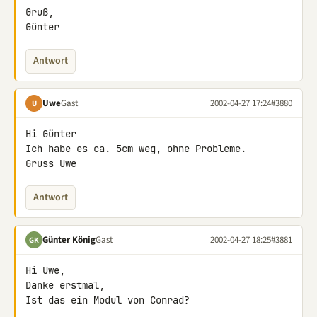
Gruß,

Günter
Antwort
Uwe
Gast
2002-04-27 17:24
#3880
U
Hi Günter

Ich habe es ca. 5cm weg, ohne Probleme.

Gruss Uwe
Antwort
Günter König
Gast
2002-04-27 18:25
#3881
GK
Hi Uwe,

Danke erstmal,

Ist das ein Modul von Conrad?
