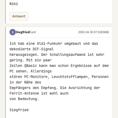
Niki
Antwort
Siegfried
Gast
2002-04-30 07:53
#3888
S
Ich hab eine Aldi-Funkuhr umgebaut und das 
dekodierte DCF-Signal 

herausgezogen. Der Schaltungsaufwand ist sehr 
gering. Mit ein paar 

Zeilen QBasic kann man schon Ergebnisse auf dem 
PC sehen. Allerdings 

stören PC-Monitore, Leuchtstofflampen, Personen 
in der Nähe des 

Empfängers den Empfang. Die Ausrichtung der 
Ferrit-Antenne ist wohl auch 

von Bedeutung.

Siegfried