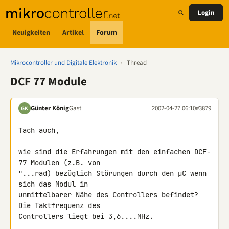
Login
Neuigkeiten
Artikel
Forum
Mikrocontroller und Digitale Elektronik
›
Thread
DCF 77 Module
Günter König
Gast
2002-04-27 06:10
#3879
GK
Tach auch,

wie sind die Erfahrungen mit den einfachen DCF-
77 Modulen (z.B. von 

"...rad) bezüglich Störungen durch den µC wenn 
sich das Modul in 

unmittelbarer Nähe des Controllers befindet? 
Die Taktfrequenz des 

Controllers liegt bei 3,6....MHz.
