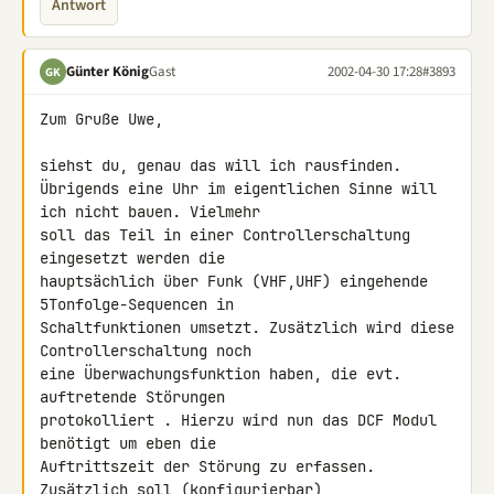
Antwort
Günter König
Gast
2002-04-30 17:28
#3893
GK
Zum Gruße Uwe,

siehst du, genau das will ich rausfinden.

Übrigends eine Uhr im eigentlichen Sinne will 
ich nicht bauen. Vielmehr 

soll das Teil in einer Controllerschaltung 
eingesetzt werden die 

hauptsächlich über Funk (VHF,UHF) eingehende 
5Tonfolge-Sequencen in 

Schaltfunktionen umsetzt. Zusätzlich wird diese 
Controllerschaltung noch 

eine Überwachungsfunktion haben, die evt. 
auftretende Störungen 

protokolliert . Hierzu wird nun das DCF Modul 
benötigt um eben die 

Auftrittszeit der Störung zu erfassen. 
Zusätzlich soll (konfigurierbar) 
