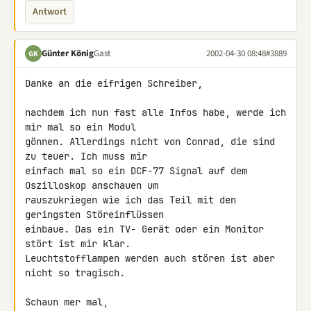
Antwort
Günter König
Gast
2002-04-30 08:48
#3889
GK
Danke an die eifrigen Schreiber,

nachdem ich nun fast alle Infos habe, werde ich 
mir mal so ein Modul 

gönnen. Allerdings nicht von Conrad, die sind 
zu teuer. Ich muss mir 

einfach mal so ein DCF-77 Signal auf dem 
Oszilloskop anschauen um 

rauszukriegen wie ich das Teil mit den 
geringsten Störeinflüssen 

einbaue. Das ein TV- Gerät oder ein Monitor 
stört ist mir klar. 

Leuchtstofflampen werden auch stören ist aber 
nicht so tragisch.

Schaun mer mal,
