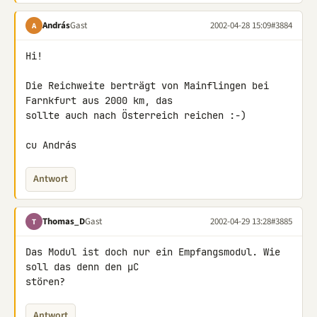
András
Gast
2002-04-28 15:09
#3884
A
Hi!

Die Reichweite berträgt von Mainflingen bei 
Farnkfurt aus 2000 km, das 

sollte auch nach Österreich reichen :-)

cu András
Antwort
Thomas_D
Gast
2002-04-29 13:28
#3885
T
Das Modul ist doch nur ein Empfangsmodul. Wie 
soll das denn den µC 

stören?
Antwort