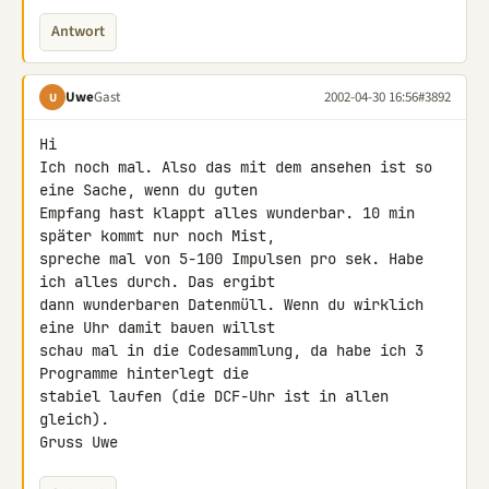
Antwort
Uwe
Gast
2002-04-30 16:56
#3892
U
Hi

Ich noch mal. Also das mit dem ansehen ist so 
eine Sache, wenn du guten 

Empfang hast klappt alles wunderbar. 10 min 
später kommt nur noch Mist, 

spreche mal von 5-100 Impulsen pro sek. Habe 
ich alles durch. Das ergibt 

dann wunderbaren Datenmüll. Wenn du wirklich 
eine Uhr damit bauen willst 

schau mal in die Codesammlung, da habe ich 3 
Programme hinterlegt die 

stabiel laufen (die DCF-Uhr ist in allen 
gleich).

Gruss Uwe