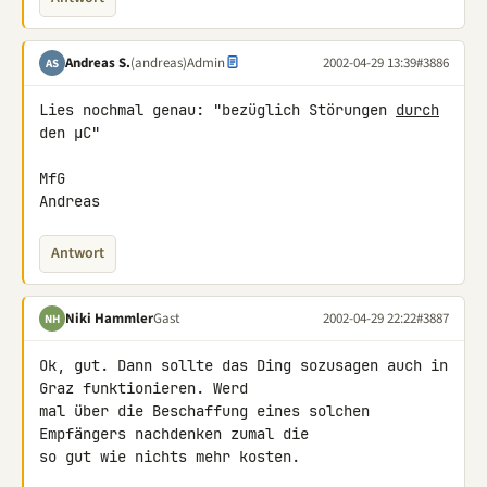
Andreas S.
(andreas)
Admin
2002-04-29 13:39
#3886
AS
Lies nochmal genau: "bezüglich Störungen 
durch
den µC"

MfG

Andreas
Antwort
Niki Hammler
Gast
2002-04-29 22:22
#3887
NH
Ok, gut. Dann sollte das Ding sozusagen auch in 
Graz funktionieren. Werd 

mal über die Beschaffung eines solchen 
Empfängers nachdenken zumal die 

so gut wie nichts mehr kosten.
