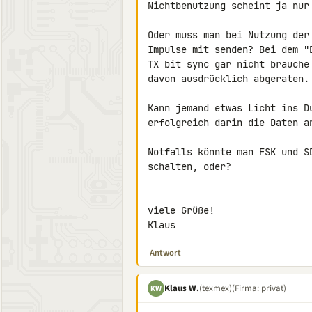
Nichtbenutzung scheint ja nur 
Oder muss man bei Nutzung der
Impulse mit senden? Bei dem "
TX bit sync gar nicht brauche
davon ausdrücklich abgeraten.

Kann jemand etwas Licht ins D
erfolgreich darin die Daten a
Notfalls könnte man FSK und S
schalten, oder?

viele Grüße!

Klaus
Antwort
Klaus W.
(texmex)
(Firma: privat)
KW