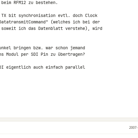
beim RFM12 zu bestehen.

 TX bit synchronisation evtl. doch Clock 

DatatransmitCommand" (welches ich bei der 

 soweit ich das Datenblatt verstehe), wird 

unkel bringen bzw. war schon jemand 

ns Modul per SDI Pin zu übertragen?

DI eigentlich auch einfach parallel 

2007-