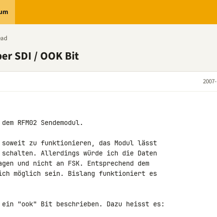
rum
ead
r SDI / OOK Bit
2007-
dem RFM02 Sendemodul.

 soweit zu funktionieren, das Modul lässt 

 schalten. Allerdings würde ich die Daten 

agen und nicht an FSK. Entsprechend dem 

ich möglich sein. Bislang funktioniert es 

 ein "ook" Bit beschrieben. Dazu heisst es:
