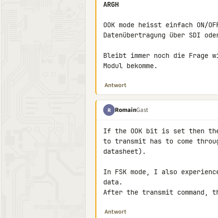
ARGH
OOK mode heisst einfach ON/OF
Datenübertragung über SDI oder
Bleibt immer noch die Frage w
Modul bekomme.
Antwort
Romain
Gast
R
If the OOK bit is set then th
to transmit has to come throu
datasheet).

In FSK mode, I also experienc
data.

After the transmit command, t
Antwort