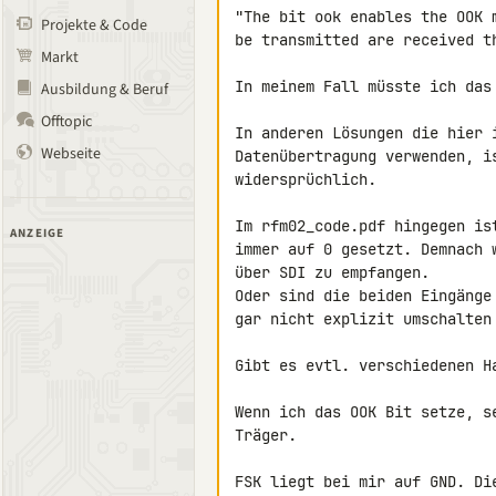
"The bit ook enables the OOK 
Projekte & Code
be transmitted are received th
Markt
In meinem Fall müsste ich das 
Ausbildung & Beruf
Offtopic
In anderen Lösungen die hier 
Webseite
Datenübertragung verwenden, i
widersprüchlich.

Im rfm02_code.pdf hingegen is
ANZEIGE
immer auf 0 gesetzt. Demnach 
über SDI zu empfangen.

Oder sind die beiden Eingänge
gar nicht explizit umschalten
Gibt es evtl. verschiedenen Ha
Wenn ich das OOK Bit setze, s
Träger.

FSK liegt bei mir auf GND. Di