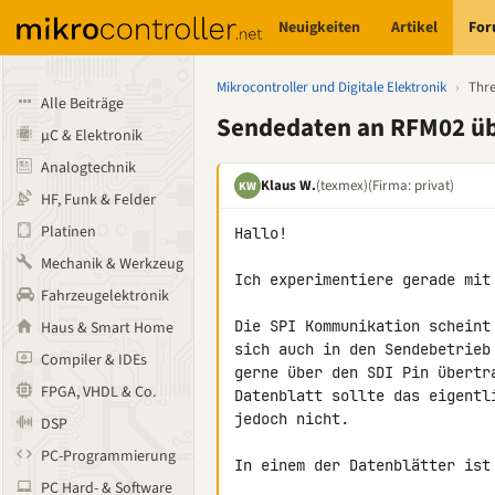
Neuigkeiten
Artikel
Fo
Mikrocontroller und Digitale Elektronik
›
Thr
Alle Beiträge
Sendedaten an RFM02 übe
µC & Elektronik
Analogtechnik
Klaus W.
(texmex)
(Firma: privat)
KW
HF, Funk & Felder
Platinen
Hallo!

Mechanik & Werkzeug
Ich experimentiere gerade mit 
Fahrzeugelektronik
Die SPI Kommunikation scheint
Haus & Smart Home
sich auch in den Sendebetrieb
Compiler & IDEs
gerne über den SDI Pin übertr
FPGA, VHDL & Co.
Datenblatt sollte das eigentl
jedoch nicht.

DSP
PC-Programmierung
In einem der Datenblätter ist
PC Hard- & Software