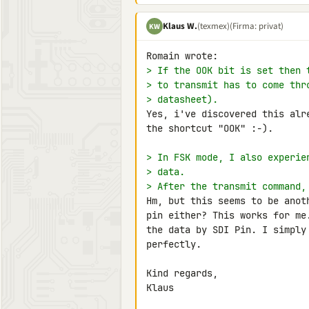
Klaus W.
(texmex)
(Firma: privat)
KW
> If the OOK bit is set then 
> to transmit has to come thr
> datasheet).
Yes, i've discovered this alr
the shortcut "OOK" :-).

> In FSK mode, I also experie
> data.
> After the transmit command,
Hm, but this seems to be anot
pin either? This works for me
the data by SDI Pin. I simply
perfectly.

Kind regards,

Klaus