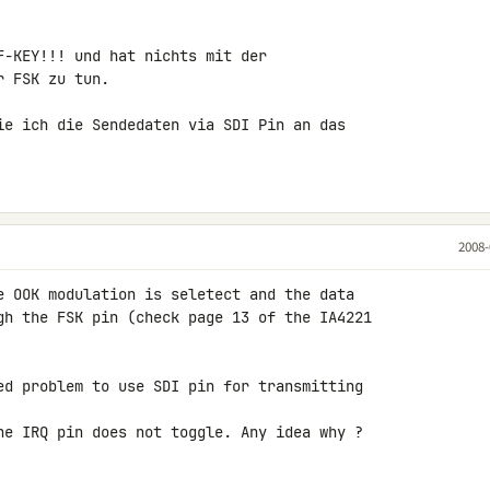
F-KEY!!! und hat nichts mit der 

 FSK zu tun.

ie ich die Sendedaten via SDI Pin an das 

2008-
e OOK modulation is seletect and the data 

gh the FSK pin (check page 13 of the IA4221 

ed problem to use SDI pin for transmitting 

he IRQ pin does not toggle. Any idea why ?