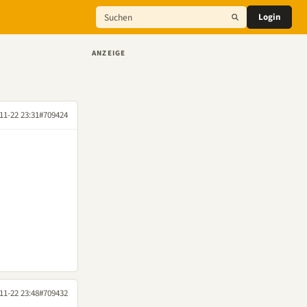
Login
ANZEIGE
11-22 23:31
#709424
11-22 23:48
#709432