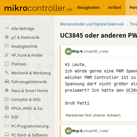
Neuigkeiten
Artikel
Fo
Mikrocontroller und Digitale Elektronik
›
Thr
Alle Beiträge
UC3845 oder anderen PW
µC & Elektronik
Analogtechnik
Msp 4.
(msp430_crew)
M4
HF, Funk & Felder
Platinen
Hi Leute,

ich würde gerne eine PWM Span
Mechanik & Werkzeug
welcher PWM Controller ist zu
Fahrzeugelektronik
Spannung darf nicht größer al
preiswert? Ich hatte den 
UC38
Haus & Smart Home
Compiler & IDEs
Gruß Patti
FPGA, VHDL & Co.
Markierten Text zitieren
Antwort
DSP
PC-Programmierung
Msp 4.
(msp430_crew)
M4
PC Hard- & Software