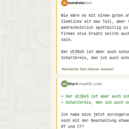
mandrake
Gast
M
Wie wäre es mit einem guten a
Ziemliche alt das Teil, aber 
wahrscheinlich spottbillig zu
Firmen also Ersatz sollte auc
sein.

Der 
UC3845
 ist aber auch scho
Schaltkreis, den ich auch sch
Markierten Text zitieren
Antwort
Msp 4.
(msp430_crew)
M4
> Der 
UC3845
 ist aber auch sc
> Schaltkreis, den ich auch s
Ich habe mich jetzt durchgeru
noch mit der Beschaltung etwa
RT und CT?