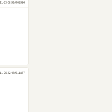
11-23 08:56
#709586
11-25 22:45
#711857