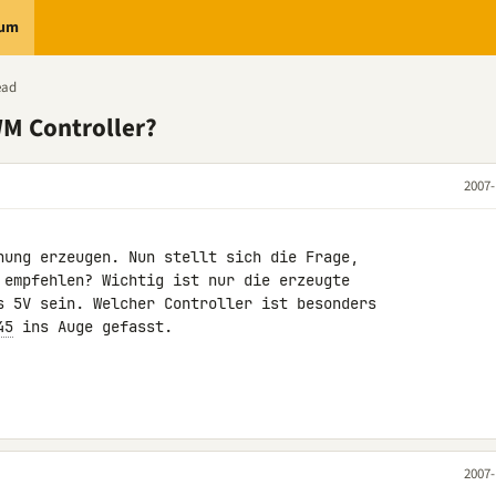
rum
ead
M Controller?
2007-
nung erzeugen. Nun stellt sich die Frage, 

 empfehlen? Wichtig ist nur die erzeugte 

s 5V sein. Welcher Controller ist besonders 

45
 ins Auge gefasst.

2007-