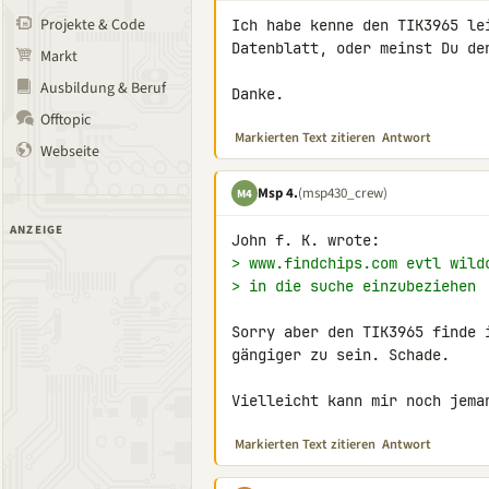
Projekte & Code
Ich habe kenne den TIK3965 le
Datenblatt, oder meinst Du den
Markt
Ausbildung & Beruf
Danke.
Offtopic
Markierten Text zitieren
Antwort
Webseite
Msp 4.
(msp430_crew)
M4
ANZEIGE
> www.findchips.com evtl wild
> in die suche einzubeziehen
Sorry aber den TIK3965 finde 
gängiger zu sein. Schade.

Vielleicht kann mir noch jema
Markierten Text zitieren
Antwort