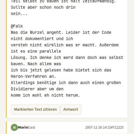
Teil selbst zu bauen ist halt Zeitaufwändig. 
Sollte aber schon noch drin 

sein...

@Falk

Was die Wurzel angeht. Leider ist der Code 
nicht dokumentiert und ich 

versteh nicht wirklich was er macht. Außerdem 
ist es eine parallele 

Lösung. Ich denke ich werd dann doch was selbst 
bauen. Nach allem was 

ich bis jetzt gelesen habe bietet sich das 
Heron-Verfahren an. 

Allerdings benötige ich dann auch einen großen 
Dividierer aber um den 

komm ich wohl eh nicht herum.
Markierten Text zitieren
Antwort
Morin
Gast
2007-11-26 14:15
#712225
M