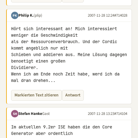
Philip K.
(plip)
2007-11-28 12:24
#714028
PK
Hört sich interessant an! Mich interessiert 
weniger die Geschwindigkeit 

als der Ressourcenverbrauch. Und der Cordic 
kommt angeblich nur mit 

Schieben und addieren aus. Meine Lösung dagegen 
benoetigt einen großen 

Dividierer.

Wenn ich am Ende noch Zeit habe, werd ich da 
mal dran drehen...
Markierten Text zitieren
Antwort
Stefan Hanke
Gast
2007-11-28 13:23
#714104
SH
Im aktuellen 9.2er ISE haben die den Core 
Generator aber ordentlich 
