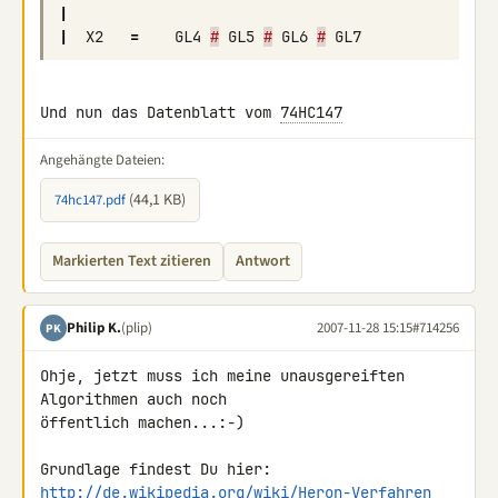
|
|
X2
=
GL4
#
GL5
#
GL6
#
GL7
Und nun das Datenblatt vom 
74HC147
Angehängte Dateien:
(44,1 KB)
74hc147.pdf
Markierten Text zitieren
Antwort
Philip K.
(plip)
2007-11-28 15:15
#714256
PK
Ohje, jetzt muss ich meine unausgereiften 
Algorithmen auch noch 

öffentlich machen...:-)

Grundlage findest Du hier: 
http://de.wikipedia.org/wiki/Heron-Verfahren