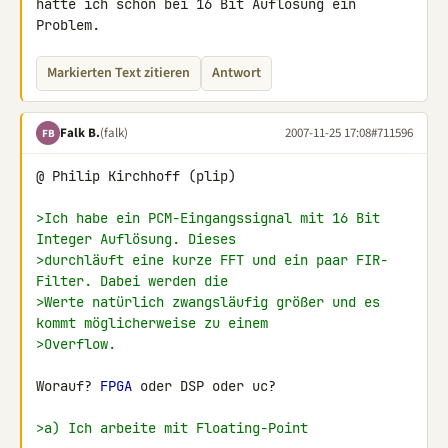
hätte ich schon bei 16 Bit Auflösung ein 
Problem.
Markierten Text zitieren
Antwort
Falk B.
(falk)
2007-11-25 17:08
#711596
FB
@ Philip Kirchhoff (plip)

>Ich habe ein PCM-Eingangssignal mit 16 Bit 
Integer Auflösung. Dieses
>durchläuft eine kurze FFT und ein paar FIR-
Filter. Dabei werden die
>Werte natürlich zwangsläufig größer und es 
kommt möglicherweise zu einem
>Overflow.
Worauf? 
FPGA
 oder DSP oder uc?

>a) Ich arbeite mit Floating-Point