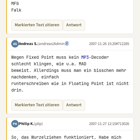
MFG

Falk
Markierten Text zitieren
Antwort
Andreas S.
(andreas)
Admin
2007-11-26 15:20
#712285
AS
Wegen Fixed Point muss kein 
MP3
-Decoder 
schlecht klingen, wie u.a. MAD 

beweist. Allerdings muss man ein bisschen mehr 
nachdenken, einfach 

runterschreiben wie in Floating Point ist nicht 
drin.
Markierten Text zitieren
Antwort
Philip K.
(plip)
2007-11-27 12:15
#713026
PK
So, das Wurzelziehen funktioniert. Habe mich 