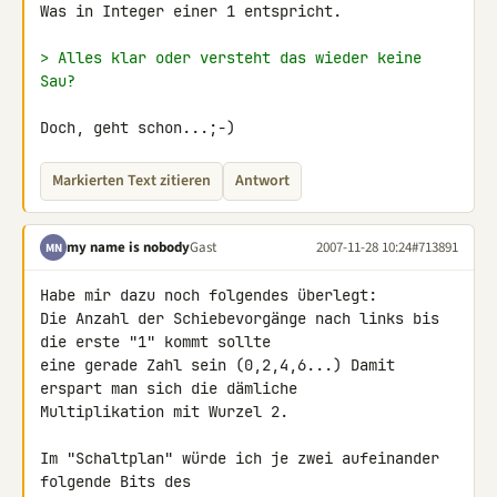
Was in Integer einer 1 entspricht.

> Alles klar oder versteht das wieder keine 
Sau?
Doch, geht schon...;-)
Markierten Text zitieren
Antwort
my name is nobody
Gast
2007-11-28 10:24
#713891
MN
Habe mir dazu noch folgendes überlegt:

Die Anzahl der Schiebevorgänge nach links bis 
die erste "1" kommt sollte 

eine gerade Zahl sein (0,2,4,6...) Damit 
erspart man sich die dämliche 

Multiplikation mit Wurzel 2.

Im "Schaltplan" würde ich je zwei aufeinander 
folgende Bits des 
