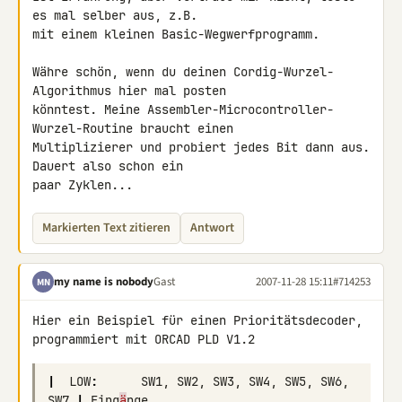
es mal selber aus, z.B. 

mit einem kleinen Basic-Wegwerfprogramm.

Währe schön, wenn du deinen Cordig-Wurzel-
Algorithmus hier mal posten 

könntest. Meine Assembler-Microcontroller-
Wurzel-Routine braucht einen 

Multiplizierer und probiert jedes Bit dann aus. 
Dauert also schon ein 

paar Zyklen...
Markierten Text zitieren
Antwort
my name is nobody
Gast
2007-11-28 15:11
#714253
MN
Hier ein Beispiel für einen Prioritätsdecoder,

programmiert mit ORCAD PLD V1.2
|
LOW
:
SW1
,
SW2
,
SW3
,
SW4
,
SW5
,
SW6
,
SW7
|
Eing
ä
nge