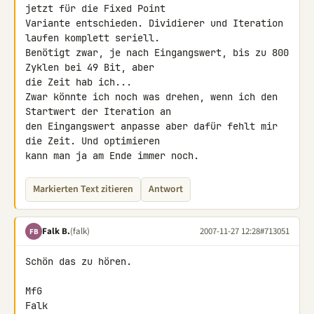
jetzt für die Fixed Point 

Variante entschieden. Dividierer und Iteration 
laufen komplett seriell. 

Benötigt zwar, je nach Eingangswert, bis zu 800 
Zyklen bei 49 Bit, aber 

die Zeit hab ich...

Zwar könnte ich noch was drehen, wenn ich den 
Startwert der Iteration an 

den Eingangswert anpasse aber dafür fehlt mir 
die Zeit. Und optimieren 

kann man ja am Ende immer noch.
Markierten Text zitieren
Antwort
Falk B.
(falk)
2007-11-27 12:28
#713051
FB
Schön das zu hören.

MfG

Falk