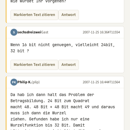
Wie würdet Ihr vorgehen?
Markierten Text zitieren
Antwort
sechsdreizwei
Gast
2007-11-25 16:36
#711554
S
Wenn 16 bit nicht genuegen, vielleicht 24bit, 
32 bit ?
Markierten Text zitieren
Antwort
Philip K.
(plip)
2007-11-25 16:44
#711564
PK
Da hab ich dann halt das Problem der 
Betragsbildung. 24 Bit zum Quadrat 

macht 48. 48 Bit + 48 Bit macht 49 und daraus 
muss ich dann die Wurzel 

ziehen. Gefunden habe ich nur eine 
Wurzelfunktion bis 32 Bit. Damit 
