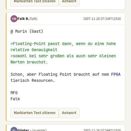
Markierten Text zitieren
Antwort
Falk B.
(falk)
2007-11-26 07:33
#711916
FB
@ Morin (Gast)

>Floating-Point passt dann, wenn du eine hohe 
relative Genauigkeit
>sowohl bei sehr großen als auch sehr kleinen 
Werten brauchst.
Schon, aber Floating Point braucht auf nem 
FPGA
tierisch Resourcen.

MFG

Falk
Markierten Text zitieren
Antwort
Günter -.
(guenter)
2007-11-26 07:54
#711926
G-