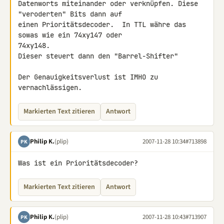
Datenworts miteinander oder verknüpfen. Diese 
"veroderten" Bits dann auf 

einen Prioritätsdecoder.  In TTL währe das 
sowas wie ein 74xy147 oder 

74xy148.

Dieser steuert dann den "Barrel-Shifter"

Der Genauigkeitsverlust ist IMHO zu 
vernachlässigen.
Markierten Text zitieren
Antwort
Philip K.
(plip)
2007-11-28 10:34
#713898
PK
Was ist ein Prioritätsdecoder?
Markierten Text zitieren
Antwort
Philip K.
(plip)
2007-11-28 10:43
#713907
PK