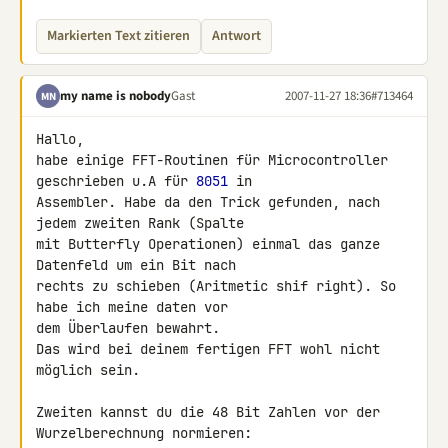
Markierten Text zitieren
Antwort
my name is nobody
Gast
2007-11-27 18:36
#713464
MN
Hallo,

habe einige FFT-Routinen für Microcontroller 
geschrieben u.A für 
8051
 in 

Assembler. Habe da den Trick gefunden, nach 
jedem zweiten Rank (Spalte

mit Butterfly Operationen) einmal das ganze 
Datenfeld um ein Bit nach 

rechts zu schieben (Aritmetic shif right). So 
habe ich meine daten vor 

dem Überlaufen bewahrt.

Das wird bei deinem fertigen FFT wohl nicht 
möglich sein.

Zweiten kannst du die 48 Bit Zahlen vor der 
Wurzelberechnung normieren:
