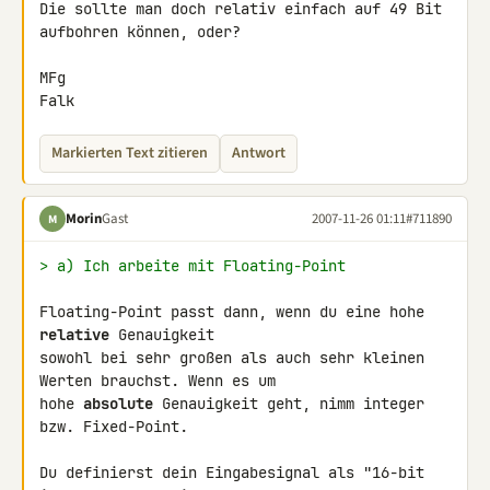
Die sollte man doch relativ einfach auf 49 Bit 
aufbohren können, oder?

MFg

Falk
Markierten Text zitieren
Antwort
Morin
Gast
2007-11-26 01:11
#711890
M
> a) Ich arbeite mit Floating-Point
Floating-Point passt dann, wenn du eine hohe 
relative
 Genauigkeit 

sowohl bei sehr großen als auch sehr kleinen 
Werten brauchst. Wenn es um 

hohe 
absolute
 Genauigkeit geht, nimm integer 
bzw. Fixed-Point.

Du definierst dein Eingabesignal als "16-bit 