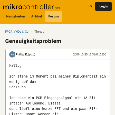
Login
Neuigkeiten
Artikel
Forum
FPGA, VHDL & Co.
›
Thread
Genauigkeitsproblem
Philip K.
(plip)
2007-11-25 16:32
#711550
PK
Hallo,

ich stehe im Moment bei meiner Diplomarbeit ein 
wenig auf dem 

Schlauch...

Ich habe ein PCM-Eingangssignal mit 16 Bit 
Integer Auflösung. Dieses 

durchläuft eine kurze FFT und ein paar FIR-
Filter. Dabei werden die 
