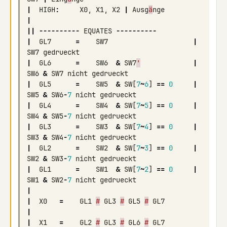
|
HIGH
:
X0
,
X1
,
X2
|
Ausg
ä
nge
|
||
----------
EQUATES
----------
|
GL7
=
SW7
|
SW7
gedrueckt
|
GL6
=
SW6
&
SW7
'
|
SW6
&
SW7
nicht
gedrueckt
|
GL5
=
SW5
&
SW
[
7
~
6
]
==
0
|
SW5
&
SW6
-
7
nicht
gedrueckt
|
GL4
=
SW4
&
SW
[
7
~
5
]
==
0
|
SW4
&
SW5
-
7
nicht
gedrueckt
|
GL3
=
SW3
&
SW
[
7
~
4
]
==
0
|
SW3
&
SW4
-
7
nicht
gedrueckt
|
GL2
=
SW2
&
SW
[
7
~
3
]
==
0
|
SW2
&
SW3
-
7
nicht
gedrueckt
|
GL1
=
SW1
&
SW
[
7
~
2
]
==
0
|
SW1
&
SW2
-
7
nicht
gedrueckt
|
|
X0
=
GL1
#
GL3
#
GL5
#
GL7
|
|
X1
=
GL2
#
GL3
#
GL6
#
GL7