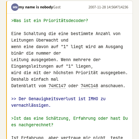
my name is nobody
Gast
2007-11-28 14:56
#714236
MN
>Was ist ein Prioritätsdecoder?
Eine Schaltung die eine bestimmte Anzahl von 
Leitungen überwacht und 

wenn eine davon auf "1" liegt wird am Ausgang 
binär die nummer der 

Leitung ausgegeben. Wenn mehrere der 
Eingangsleitungen auf "1" liegen, 

wird die mit der höchsten Priorität ausgegeben. 
Deshalb einfach mal 

Datenblatt vom 
74HC147
 oder 
74HC148
 anschauen.

>> Der Genauigkeitsverlust ist IMHO zu 
vernachlässigen.
>Ist das eine Schätzung, Erfahrung oder hast Du 
es nachgerechnet?
Ist Erfahrung, aber vertraue mir nicht, teste 