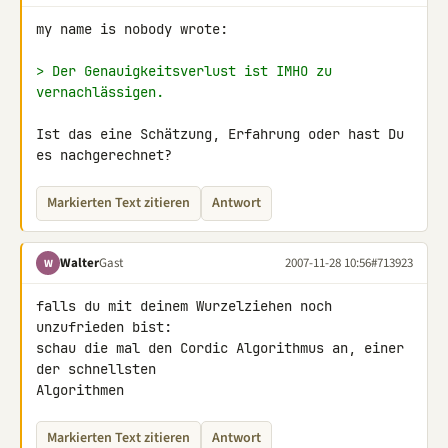
my name is nobody wrote:

> Der Genauigkeitsverlust ist IMHO zu 
vernachlässigen.
Ist das eine Schätzung, Erfahrung oder hast Du 
es nachgerechnet?
Markierten Text zitieren
Antwort
Walter
Gast
2007-11-28 10:56
#713923
W
falls du mit deinem Wurzelziehen noch 
unzufrieden bist:

schau die mal den Cordic Algorithmus an, einer 
der schnellsten 

Algorithmen
Markierten Text zitieren
Antwort