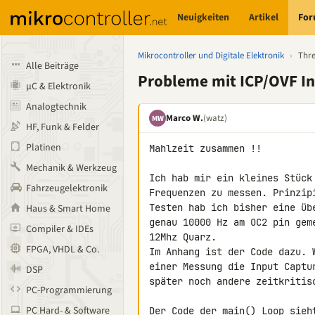
Neuigkeiten
Artikel
Fo
Mikrocontroller und Digitale Elektronik
›
Thr
Alle Beiträge
Probleme mit ICP/OVF I
µC & Elektronik
Analogtechnik
Marco W.
(watz)
MW
HF, Funk & Felder
Platinen
Mahlzeit zusammen !!

Mechanik & Werkzeug
Ich hab mir ein kleines Stück
Fahrzeugelektronik
Frequenzen zu messen. Prinzip
Testen hab ich bisher eine üb
Haus & Smart Home
genau 10000 Hz am OC2 pin gem
Compiler & IDEs
12Mhz Quarz.

FPGA, VHDL & Co.
Im Anhang ist der Code dazu. 
einer Messung die Input Captu
DSP
später noch andere zeitkritis
PC-Programmierung
PC Hard- & Software
Der Code der main() Loop sieh