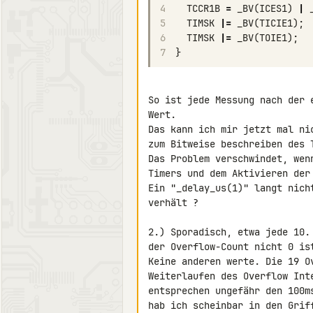
4
TCCR1B
=
_BV
(
ICES1
)
|
5
TIMSK
|=
_BV
(
TICIE1
);
6
TIMSK
|=
_BV
(
TOIE1
);
7
}
So ist jede Messung nach der 
Wert.

Das kann ich mir jetzt mal ni
zum Bitweise beschreiben des T
Das Problem verschwindet, wen
Timers und dem Aktivieren der
Ein "_delay_us(1)" langt nich
verhält ?

2.) Sporadisch, etwa jede 10.
der Overflow-Count nicht 0 is
Keine anderen werte. Die 19 O
Weiterlaufen des Overflow Int
entsprechen ungefähr den 100m
hab ich scheinbar in den Grif