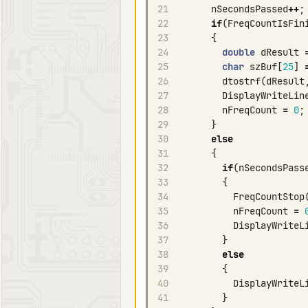
21
nSecondsPassed
++
;
22
if
(
FreqCountIsFin
23
{
24
double
dResult
25
char
szBuf
[
25
]
26
dtostrf
(
dResult
27
DisplayWriteLin
28
nFreqCount
=
0
;
29
}
30
else
31
{
32
if
(
nSecondsPass
33
{
34
FreqCountStop
35
nFreqCount
=
36
DisplayWriteL
37
}
38
else
39
{
40
DisplayWriteL
41
}