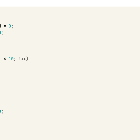
;
d
=
0
;
0
;
i
<
10
;
i
++
)
0
;