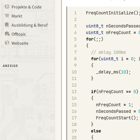
Projekte & Code
1
FreqCountInitialize
()
Markt
2
Ausbildung & Beruf
3
uint8_t
nSecondsPasse
4
uint8_t
nFreqCount
=
Offtopic
5
for
(;;)
Webseite
6
{
7
// delay 100ms
8
for
(
uint8_t
i
=
0
;
9
{
ANZEIGE
10
_delay_ms
(
10
);
11
}
12
13
if
(
nFreqCount
==
0
)
14
{
15
nFreqCount
=
1
;
16
nSecondsPassed
=
17
FreqCountStart
();
18
}
19
else
20
{