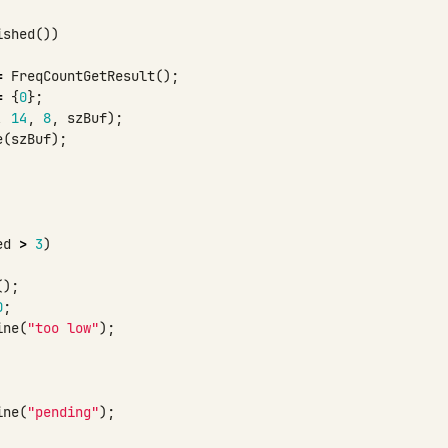
ished
())
=
FreqCountGetResult
();
=
{
0
};
,
14
,
8
,
szBuf
);
e
(
szBuf
);
ed
>
3
)
();
0
;
ine
(
"too low"
);
ine
(
"pending"
);