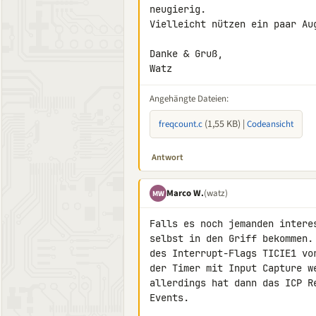
neugierig.

Vielleicht nützen ein paar Aug
Danke & Gruß,

Watz
Angehängte Dateien:
(1,55 KB) |
freqcount.c
Codeansicht
Antwort
Marco W.
(watz)
MW
Falls es noch jemanden intere
selbst in den Griff bekommen.
des Interrupt-Flags TICIE1 vo
der Timer mit Input Capture w
allerdings hat dann das ICP R
Events.
