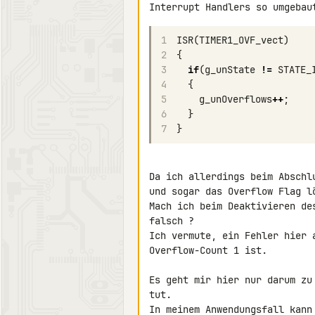
1
ISR
(
TIMER1_OVF_vect
)
2
{
3
if
(
g_unState
!=
STATE_
4
{
5
g_unOverflows
++
;
6
}
7
}
Da ich allerdings beim Abschl
und sogar das Overflow Flag lö
Mach ich beim Deaktivieren de
falsch ?

Ich vermute, ein Fehler hier 
Overflow-Count 1 ist.

Es geht mir hier nur darum zu
tut.

In meinem Anwendungsfall kann