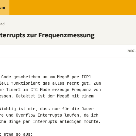
rum
ead
nterrupts zur Frequenzmessung
2007-
 Code geschrieben um am Mega8 per ICP1 

iell funktioniert das alles recht gut. Zum 

er Timer2 im CTC Mode erzeuge Frequenz von 

essen. Getaktet ist der Mega8 mit einem 

Wichtig ist mir, dass nur für die Dauer 

re und Overflow Interrupts laufen, da ich 

che Dinge per Interrupts erledigen möchte.

t etwa so aus: