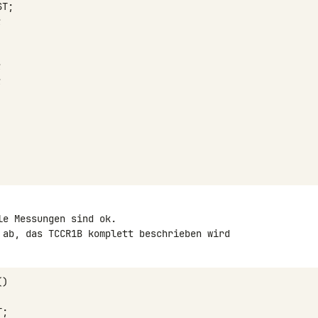
ST
;
;
;
;
e Messungen sind ok.

 ab, das TCCR1B komplett beschrieben wird 

()
T
;