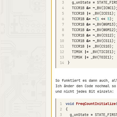
3
g_unState
=
STATE_FIR
4
TCCR1B
&=
~
_BV
(
ICNC1
)
5
TCCR1B
|=
_BV
(
ICES1
);
6
TCCR1B
&=
~
(
1
<<
5
);
7
TCCR1B
&=
~
_BV
(
WGM13
)
8
TCCR1B
&=
~
_BV
(
WGM12
)
9
TCCR1B
&=
~
_BV
(
CS12
);
10
TCCR1B
&=
~
_BV
(
CS11
);
11
TCCR1B
|=
_BV
(
CS10
);
12
TIMSK
|=
_BV
(
TICIE1
);
13
TIMSK
|=
_BV
(
TOIE1
);
14
}
So funktiert es dann auch, all
Ich änder den Code nochmal so
1
void
FreqCountInitialize
2
{
3
g_unState
=
STATE_FIRS