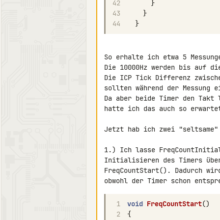
42
}
43
}
44
}
So erhalte ich etwa 5 Messunge
Die 10000Hz werden bis auf di
Die ICP Tick Differenz zwisch
sollten während der Messung e
Da aber beide Timer den Takt 
hatte ich das auch so erwartet
Jetzt hab ich zwei "seltsame"
1.) Ich lasse FreqCountInitia
Initialisieren des Timers übe
FreqCountStart(). Dadurch wir
1
void
FreqCountStart
()
2
{