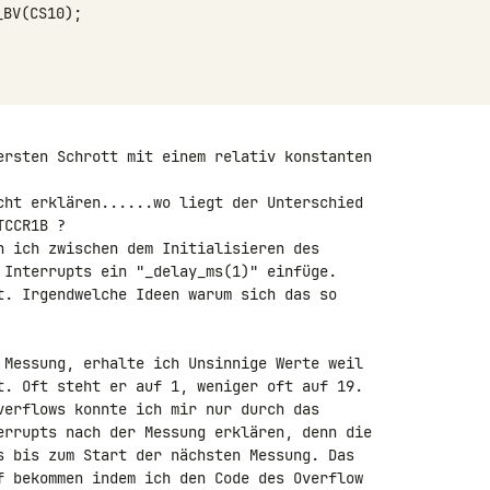
_BV
(
CS10
);
ersten Schrott mit einem relativ konstanten 

cht erklären......wo liegt der Unterschied 

CCR1B ?

n ich zwischen dem Initialisieren des 

 Interrupts ein "_delay_ms(1)" einfüge.

t. Irgendwelche Ideen warum sich das so 

 Messung, erhalte ich Unsinnige Werte weil 

t. Oft steht er auf 1, weniger oft auf 19. 

verflows konnte ich mir nur durch das 

errupts nach der Messung erklären, denn die 

s bis zum Start der nächsten Messung. Das 

f bekommen indem ich den Code des Overflow 
