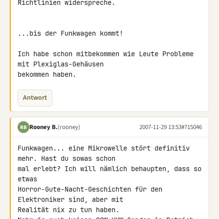
Richtlinien widerspreche.

...bis der Funkwagen kommt!

Ich habe schon mitbekommen wie Leute Probleme 
mit Plexiglas-Gehäusen 

bekommen haben.
Antwort
Rooney B.
(rooney)
2007-11-29 13:53
#715046
RB
Funkwagen... eine Mikrowelle stört definitiv 
mehr. Hast du sowas schon 

mal erlebt? Ich will nämlich behaupten, dass so 
etwas 

Horror-Gute-Nacht-Geschichten für den 
Elektroniker sind, aber mit 

Realität nix zu tun haben.
