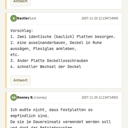
Antwort
Bastler
Gast
2007-11-29 12:15
#714949
B
Vorschlag:

1. Zwei identische (baulich) Platten besorgen.

2. eine auseinanderbauen, Deckel in Ruhe 
aussägen, Plexiglas ankleben, 

etc.

3. Ander Platte Deckellosschrauben

4. schneller Wechsel der Deckel
Antwort
Rooney B.
(rooney)
2007-11-29 12:21
#714955
RB
Ich wußte nicht, dass Festplatten so 
empfindlich sind.

Da sie im Dauereinsatz verwendet werden soll 
und dort das Betriebssystem 
