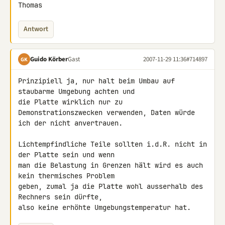
Thomas
Antwort
Guido Körber
Gast
2007-11-29 11:36
#714897
GK
Prinzipiell ja, nur halt beim Umbau auf 
staubarme Umgebung achten und 

die Platte wirklich nur zu 
Demonstrationszwecken verwenden, Daten würde 

ich der nicht anvertrauen.

Lichtempfindliche Teile sollten i.d.R. nicht in 
der Platte sein und wenn 

man die Belastung in Grenzen hält wird es auch 
kein thermisches Problem 

geben, zumal ja die Platte wohl ausserhalb des 
Rechners sein dürfte, 

also keine erhöhte Umgebungstemperatur hat.