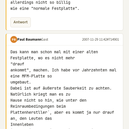
allerdings nicht so billig 

wie eine "normale Festplatte".
Antwort
Paul Baumann
Gast
2007-11-29 11:42
#714901
PB
Das kann man schon mal mit einer alten 
Festplatte, wo es nicht mehr 

"drauf

ankommt", machen. Ich habe vor Jahrzehnten mal 
eine MFM-Platte so 

umgebaut.

Dabei ist auf äußerste Sauberkeit zu achten. 
Natürlich kriegt man es zu 

Hause nicht so hin, wie unter den 
Reinraumbedingungen beim 

Plattenherstller´, aber es kommt ja nur drauf 
an, den Leuten das 

Innenleben
