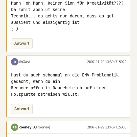
Mann, oh Mann, keinen Sinn für Kreativität???? 
Da zählt absolut keine 

Technik... da gehts nur darum, dass es gut 
aussieht und einzigartig ist 

;-)
Antwort
dh
Gast
2007-11-29 13:39
#715022
D
Hast du auch schonmal an die EMV-Problematik 
gedacht, wenn du ein 

Rechner offen im Dauerbetrieb auf einer 
Holzplatte betreiben willst?
Antwort
Rooney B.
(rooney)
2007-11-29 13:46
#715035
RB