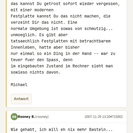
das kannst Du getrost sofort wieder vergessen, 
mit einer modernen 

Festplatte kannst Du das nicht machen, die 
verzeiht Dir das nicht. Eine 

normale Umgebung ist sowas von schmutzig... 
unmoeglich. Es gibt aber 

tatsaechlich Festplatten mit betrachtbarem 
Innenleben, hatte aber bisher 

nur einmal so ein Ding in der Hand -- war zu 
teuer fuer den Spass, denn 

im eingebauten Zustand im Rechner sieht man 
sowieso nichts davon.

Michael
Antwort
Rooney B.
(rooney)
2007-11-29 13:20
#715002
RB
Wie gehabt, ich will eh nix mehr Basteln...
