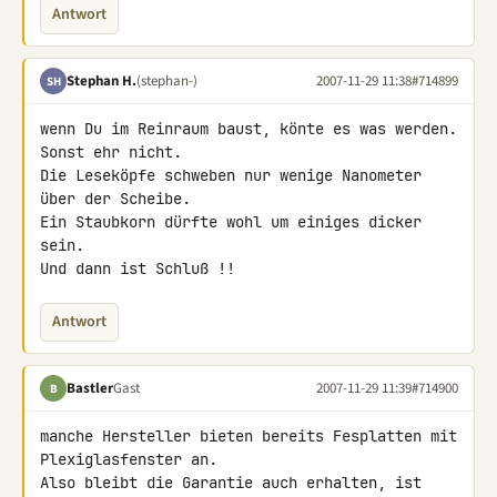
Antwort
Stephan H.
(stephan-)
2007-11-29 11:38
#714899
SH
wenn Du im Reinraum baust, könte es was werden.

Sonst ehr nicht.

Die Leseköpfe schweben nur wenige Nanometer 
über der Scheibe.

Ein Staubkorn dürfte wohl um einiges dicker 
sein.

Und dann ist Schluß !!
Antwort
Bastler
Gast
2007-11-29 11:39
#714900
B
manche Hersteller bieten bereits Fesplatten mit 
Plexiglasfenster an.

Also bleibt die Garantie auch erhalten, ist 