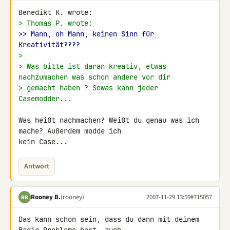
> Thomas P. wrote:
>> Mann, oh Mann, keinen Sinn für 
Kreativität????
>
> Was bitte ist daran kreativ, etwas 
nachzumachen was schon andere vor dir
> gemacht haben ? Sowas kann jeder 
Casemodder...
Was heißt nachmachen? Weißt du genau was ich 
mache? Außerdem modde ich 

kein Case...
Antwort
Rooney B.
(rooney)
2007-11-29 13:59
#715057
RB
Das kann schon sein, dass du dann mit deinem 