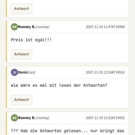
Antwort
Rooney B.
(rooney)
2007-11-29 11:47
#714908
RB
Preis ist egal!!!
Antwort
Denis
Gast
2007-11-29 11:50
#714914
D
wie wäre es mal mit lesen der Antworten?
Antwort
Rooney B.
(rooney)
2007-11-29 11:52
#714920
RB
??? Hab die Antworten gelesen... nur bringt das 