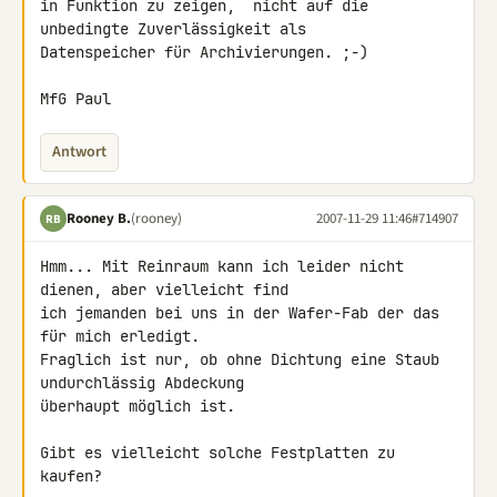
in Funktion zu zeigen,  nicht auf die 
unbedingte Zuverlässigkeit als 

Datenspeicher für Archivierungen. ;-)

MfG Paul
Antwort
Rooney B.
(rooney)
2007-11-29 11:46
#714907
RB
Hmm... Mit Reinraum kann ich leider nicht 
dienen, aber vielleicht find 

ich jemanden bei uns in der Wafer-Fab der das 
für mich erledigt. 

Fraglich ist nur, ob ohne Dichtung eine Staub 
undurchlässig Abdeckung 

überhaupt möglich ist.

Gibt es vielleicht solche Festplatten zu 
kaufen?