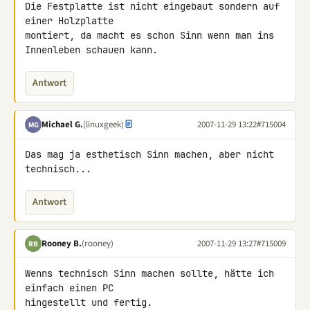
Die Festplatte ist nicht eingebaut sondern auf 
einer Holzplatte 

montiert, da macht es schon Sinn wenn man ins 
Innenleben schauen kann.
Antwort
Michael G.
(linuxgeek)
2007-11-29 13:22
#715004
MG
Das mag ja esthetisch Sinn machen, aber nicht 
technisch...
Antwort
Rooney B.
(rooney)
2007-11-29 13:27
#715009
RB
Wenns technisch Sinn machen sollte, hätte ich 
einfach einen PC 

hingestellt und fertig.
