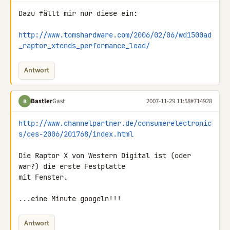
Dazu fällt mir nur diese ein:

http://www.tomshardware.com/2006/02/06/wd1500ad
_raptor_xtends_performance_lead/
Antwort
Bastler
Gast
2007-11-29 11:58
#714928
B
http://www.channelpartner.de/consumerelectronic
s/ces-2006/201768/index.html
Die Raptor X von Western Digital ist (oder 
war?) die erste Festplatte 

mit Fenster.

...eine Minute googeln!!!
Antwort