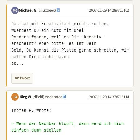
Michael G.
(linuxgeek)
2007-11-29 14:28
#715102
MG
Das hat mit Kreativitaet nichts zu tun. 
Wuerdest Du ein Auto mit drei 

Raedern fahren, weil es Dir "kreativ" 
erscheint? Aber bitte, es ist Dein 

Geld, Du kannst die Platte gerne schrotten, wir 
halten Dich nicht davon 

ab...
Antwort
Jörg W.
(dl8dtl)
Moderator
2007-11-29 14:37
#715114
JW
Thomas P. wrote:

> Wenn der Nachbar klopft, dann werd ich mich 
einfach dumm stellen