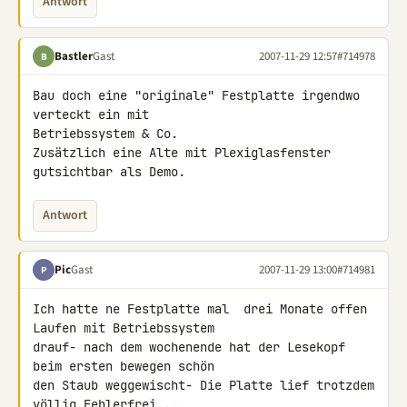
Antwort
Bastler
Gast
2007-11-29 12:57
#714978
B
Bau doch eine "originale" Festplatte irgendwo 
verteckt ein mit 

Betriebssystem & Co.

Zusätzlich eine Alte mit Plexiglasfenster 
gutsichtbar als Demo.
Antwort
Pic
Gast
2007-11-29 13:00
#714981
P
Ich hatte ne Festplatte mal  drei Monate offen 
Laufen mit Betriebssystem 

drauf- nach dem wochenende hat der Lesekopf 
beim ersten bewegen schön 

den Staub weggewischt- Die Platte lief trotzdem 
völlig Fehlerfrei....