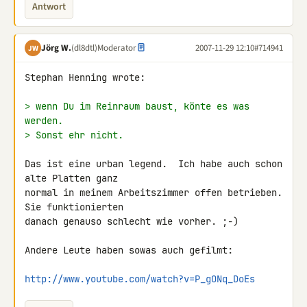
Antwort
Jörg W.
(dl8dtl)
Moderator
2007-11-29 12:10
#714941
JW
Stephan Henning wrote:

> wenn Du im Reinraum baust, könte es was 
werden.
> Sonst ehr nicht.
Das ist eine urban legend.  Ich habe auch schon 
alte Platten ganz

normal in meinem Arbeitszimmer offen betrieben.  
Sie funktionierten

danach genauso schlecht wie vorher. ;-)

Andere Leute haben sowas auch gefilmt:

http://www.youtube.com/watch?v=P_gONq_DoEs