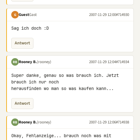
Guest
Gast
2007-11-29 12:00
#714930
G
Sag ich doch :D
Antwort
Rooney B.
(rooney)
2007-11-29 12:04
#714934
RB
Super danke, genau so was brauch ich. Jetzt 
brauch ich nur noch 

herausfinden wo man so was kaufen kann...
Antwort
Rooney B.
(rooney)
2007-11-29 12:06
#714938
RB
Okay, Fehlanzeige... brauch noch was mit 