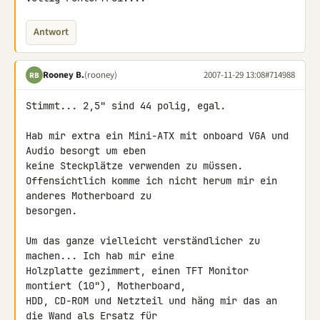
Antwort
Rooney B.
(rooney)
2007-11-29 13:08
#714988
RB
Stimmt... 2,5" sind 44 polig, egal.

Hab mir extra ein Mini-ATX mit onboard VGA und 
Audio besorgt um eben 

keine Steckplätze verwenden zu müssen.

Offensichtlich komme ich nicht herum mir ein 
anderes Motherboard zu 

besorgen.

Um das ganze vielleicht verständlicher zu 
machen... Ich hab mir eine 

Holzplatte gezimmert, einen TFT Monitor 
montiert (10"), Motherboard, 

HDD, CD-ROM und Netzteil und häng mir das an 
die Wand als Ersatz für 
