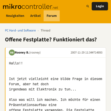
Login
Neuigkeiten
Artikel
Forum
PC Hard- und Software
›
Thread
Offene Festplatte? Funktioniert das?
Rooney B.
(rooney)
2007-11-29 11:34
#714893
RB
Hallo!!

Ist jetzt vielleicht eine blöde Frage in diesem 
Forum, aber hat doch 

irgendwas mit Elektronik zu tun...

Also was will ich machen. Ich möchte für einen 
Präsentationsaufbau eine 

offene Festplatte verwenden. Die Festplatte 