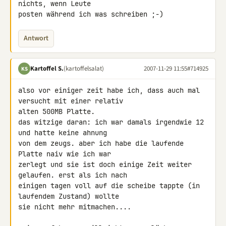
nichts, wenn Leute 

posten während ich was schreiben ;-)
Antwort
Kartoffel S.
(kartoffelsalat)
2007-11-29 11:55
#714925
KS
also vor einiger zeit habe ich, dass auch mal 
versucht mit einer relativ 

alten 500MB Platte.

das witzige daran: ich war damals irgendwie 12 
und hatte keine ahnung 

von dem zeugs. aber ich habe die laufende 
Platte naiv wie ich war 

zerlegt und sie ist doch einige Zeit weiter 
gelaufen. erst als ich nach 

einigen tagen voll auf die scheibe tappte (in 
laufendem Zustand) wollte 

sie nicht mehr mitmachen....
