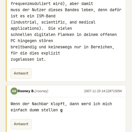
frequenzmoduliert wird), aber damit

muss der Nutzer dieses Bandes leben, denn dafür 
ist es ein ISM-Band

(industrial, scientific, and medical 
applications).  Die vielen

schnellen digitalen Flanken in deinem offenen 
PC hingegen stören

breitbandig und keineswegs nur in Bereichen, 
für die dies explizit

zugelassen ist.
Antwort
Rooney B.
(rooney)
2007-11-29 14:22
#715094
RB
Wenn der Nachbar klopft, dann werd ich mich 
einfach dumm stellen 
g
Antwort