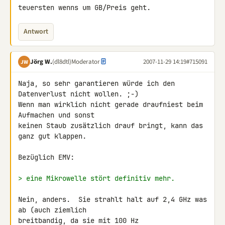
teuersten wenns um GB/Preis geht.
Antwort
Jörg W.
(dl8dtl)
Moderator
2007-11-29 14:19
#715091
JW
Naja, so sehr garantieren würde ich den 
Datenverlust nicht wollen. ;-)

Wenn man wirklich nicht gerade draufniest beim 
Aufmachen und sonst

keinen Staub zusätzlich drauf bringt, kann das 
ganz gut klappen.

Bezüglich EMV:

> eine Mikrowelle stört definitiv mehr.
Nein, anders.  Sie strahlt halt auf 2,4 GHz was 
ab (auch ziemlich

breitbandig, da sie mit 100 Hz 