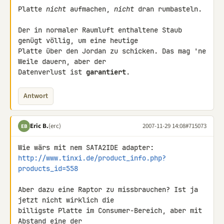
Platte 
nicht
 aufmachen, 
nicht
 dran rumbasteln.

Der in normaler Raumluft enthaltene Staub 
genügt völlig, um eine heutige 

Platte über den Jordan zu schicken. Das mag 'ne 
Weile dauern, aber der 

Datenverlust ist 
garantiert
.
Antwort
Eric B.
(erc)
2007-11-29 14:08
#715073
EB
http://www.tinxi.de/product_info.php?
products_id=558
Aber dazu eine Raptor zu missbrauchen? Ist ja 
jetzt nicht wirklich die 

billigste Platte im Consumer-Bereich, aber mit 
Abstand eine der 
