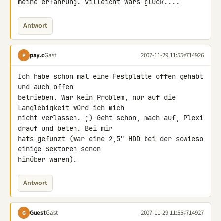
meine erfahrung. villeicht wars glück....
Antwort
pay.c
Gast
2007-11-29 11:55
#714926
P
Ich habe schon mal eine Festplatte offen gehabt 
und auch offen 

betrieben. War kein Problem, nur auf die 
Langlebigkeit würd ich mich 

nicht verlassen. ;) Geht schon, mach auf, Plexi 
drauf und beten. Bei mir 

hats gefunzt (war eine 2,5" HDD bei der sowieso 
einige Sektoren schon 

hinüber waren).
Antwort
Guest
Gast
2007-11-29 11:55
#714927
G