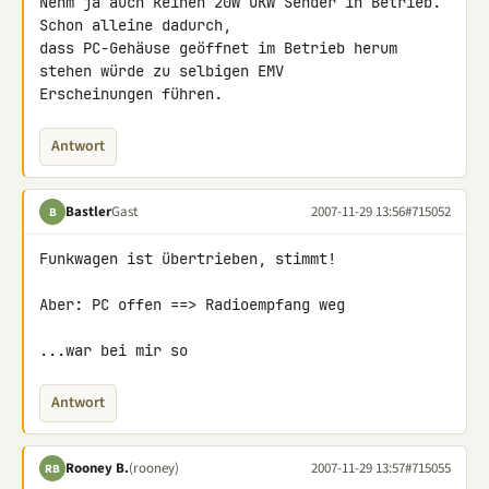
Nehm ja auch keinen 20W UKW Sender in Betrieb. 
Schon alleine dadurch, 

dass PC-Gehäuse geöffnet im Betrieb herum 
stehen würde zu selbigen EMV 

Erscheinungen führen.
Antwort
Bastler
Gast
2007-11-29 13:56
#715052
B
Funkwagen ist übertrieben, stimmt!

Aber: PC offen ==> Radioempfang weg

...war bei mir so
Antwort
Rooney B.
(rooney)
2007-11-29 13:57
#715055
RB