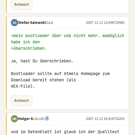
Antwort
Stefan Salewski
Gast
2007-12-12 13:09
#725980
SS
>mein bootloader über usb nicht mehr. womöglich 
habe ich den
>überschrieben.
Ja, hast Du überschrieben.

Bootloader sollte auf Atmels Homepage zum 
Download bereit stehen (als 

HEX-File).
Antwort
Holger K.
(krulli)
2007-12-12 16:41
#726203
HK
und im Datenblatt ist glaub ich der Quelltext 