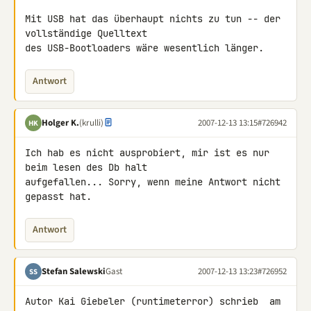
Mit USB hat das überhaupt nichts zu tun -- der 
vollständige Quelltext 

des USB-Bootloaders wäre wesentlich länger.
Antwort
Holger K.
(krulli)
2007-12-13 13:15
#726942
HK
Ich hab es nicht ausprobiert, mir ist es nur 
beim lesen des Db halt 

aufgefallen... Sorry, wenn meine Antwort nicht 
gepasst hat.
Antwort
Stefan Salewski
Gast
2007-12-13 13:23
#726952
SS
Autor Kai Giebeler (runtimeterror) schrieb  am 