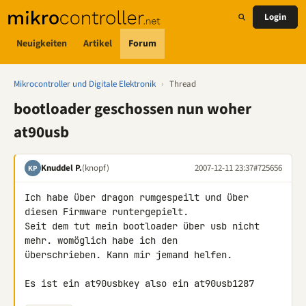
Login
Neuigkeiten
Artikel
Forum
Mikrocontroller und Digitale Elektronik
›
Thread
bootloader geschossen nun woher
at90usb
Knuddel P.
(knopf)
2007-12-11 23:37
#725656
KP
Ich habe über dragon rumgespeilt und über 
diesen Firmware runtergepielt. 

Seit dem tut mein bootloader über usb nicht 
mehr. womöglich habe ich den 

überschrieben. Kann mir jemand helfen.

Es ist ein at90usbkey also ein at90usb1287