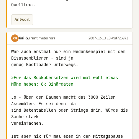
Quelltext.
Antwort
Kai G.
(runtimeterror)
2007-12-13 13:49
#726973
KG
War auch erstmal nur ein Gedankenspiel mit dem 
Disassemblieren - sind ja 

genug Bootloader unterwegs.

>Für das Rückübersetzen wird mal wohl etwas 
Mühe haben: 8k Binärdaten
Jo - über den Daumen macht das 3000 Zeilen 
Assembler. Es sei denn, da 

sind Datentabellen oder Strings drin. Würde die 
Sache stark 

vereinfachen.

Ist aber nix für mal eben in der Mittagspause 