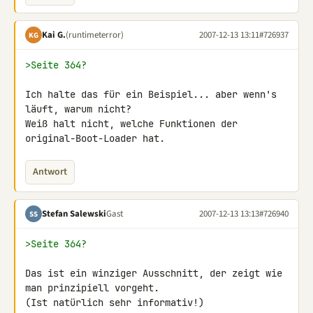
Kai G.
(runtimeterror)
2007-12-13 13:11
#726937
KG
>Seite 364?
Ich halte das für ein Beispiel... aber wenn's 
läuft, warum nicht?

Weiß halt nicht, welche Funktionen der 
original-Boot-Loader hat.
Antwort
Stefan Salewski
Gast
2007-12-13 13:13
#726940
SS
>Seite 364?
Das ist ein winziger Ausschnitt, der zeigt wie 
man prinzipiell vorgeht.

(Ist natürlich sehr informativ!)
