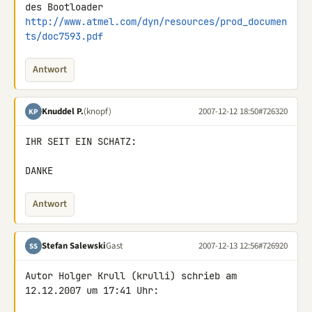
http://www.atmel.com/dyn/resources/prod_documen
ts/doc7593.pdf
Antwort
Knuddel P.
(knopf)
2007-12-12 18:50
#726320
KP
IHR SEIT EIN SCHATZ:

DANKE
Antwort
Stefan Salewski
Gast
2007-12-13 12:56
#726920
SS
Autor Holger Krull (krulli) schrieb am 
12.12.2007 um 17:41 Uhr:
