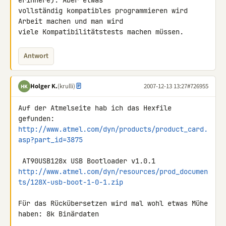
erinnere). Aber etwas 

vollständig kompatibles programmieren wird 
Arbeit machen und man wird 

viele Kompatibilitätstests machen müssen.
Antwort
Holger K.
(krulli)
2007-12-13 13:27
#726955
HK
Auf der Atmelseite hab ich das Hexfile 
http://www.atmel.com/dyn/products/product_card.
asp?part_id=3875
http://www.atmel.com/dyn/resources/prod_documen
ts/128X-usb-boot-1-0-1.zip
Für das Rückübersetzen wird mal wohl etwas Mühe 
haben: 8k Binärdaten