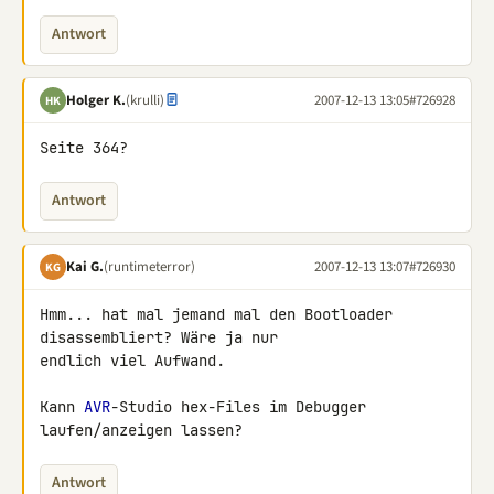
Antwort
Holger K.
(krulli)
2007-12-13 13:05
#726928
HK
Seite 364?
Antwort
Kai G.
(runtimeterror)
2007-12-13 13:07
#726930
KG
Hmm... hat mal jemand mal den Bootloader 
disassembliert? Wäre ja nur 

endlich viel Aufwand.

Kann 
AVR
-Studio hex-Files im Debugger 
laufen/anzeigen lassen?
Antwort