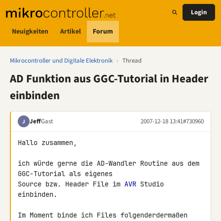
Login
Neuigkeiten
Artikel
Forum
Mikrocontroller und Digitale Elektronik
›
Thread
AD Funktion aus GGC-Tutorial in Header
einbinden
Jeff
Gast
2007-12-18 13:41
#730960
J
Hallo zusammen,

ich würde gerne die AD-Wandler Routine aus dem 
GGC-Tutorial als eigenes 

Source bzw. Header File im 
AVR
 Studio 
einbinden.

Im Moment binde ich Files folgenderdermaßen 