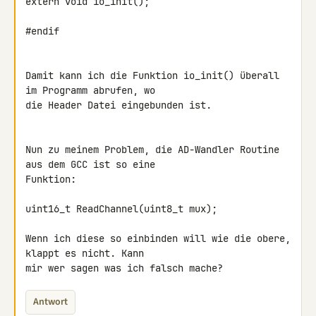
extern void io_init();

#endif

Damit kann ich die Funktion io_init() überall 
im Programm abrufen, wo 

die Header Datei eingebunden ist.

Nun zu meinem Problem, die AD-Wandler Routine 
aus dem GCC ist so eine 

Funktion:

uint16_t ReadChannel(uint8_t mux);

Wenn ich diese so einbinden will wie die obere, 
klappt es nicht. Kann 

mir wer sagen was ich falsch mache?
Antwort