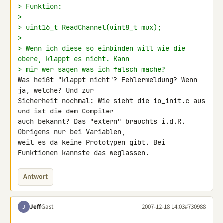
> Funktion:
>
> uint16_t ReadChannel(uint8_t mux);
>
> Wenn ich diese so einbinden will wie die 
obere, klappt es nicht. Kann
> mir wer sagen was ich falsch mache?
Was heißt "klappt nicht"? Fehlermeldung? Wenn 
ja, welche? Und zur 

Sicherheit nochmal: Wie sieht die io_init.c aus 
und ist die dem Compiler 

auch bekannt? Das "extern" brauchts i.d.R. 
übrigens nur bei Variablen, 

weil es da keine Prototypen gibt. Bei 
Funktionen kannste das weglassen.
Antwort
Jeff
Gast
2007-12-18 14:03
#730988
J