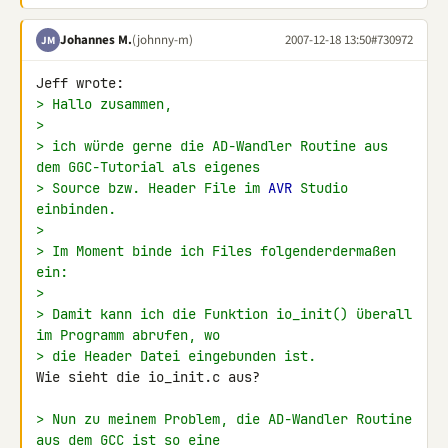
Johannes M.
(johnny-m)
2007-12-18 13:50
#730972
JM
> Hallo zusammen,
>
> ich würde gerne die AD-Wandler Routine aus 
dem GGC-Tutorial als eigenes
> Source bzw. Header File im 
AVR
 Studio 
einbinden.
>
> Im Moment binde ich Files folgenderdermaßen 
ein:
>
> Damit kann ich die Funktion io_init() überall 
im Programm abrufen, wo
> die Header Datei eingebunden ist.
Wie sieht die io_init.c aus?

> Nun zu meinem Problem, die AD-Wandler Routine 
aus dem GCC ist so eine