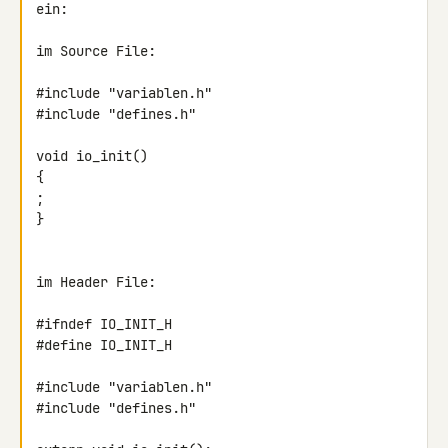
ein:

im Source File:

#include "variablen.h"

#include "defines.h"

void io_init()

{

;

}

im Header File:

#ifndef IO_INIT_H

#define IO_INIT_H

#include "variablen.h"

#include "defines.h"
