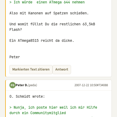
> Ich würde  einen ATmega 644 nehmen
Also mit Kanonen auf Spatzen schießen.

Und womit füllst Du die restlichen 63,5kB 
Flash?

Ein ATmega8515 reicht da dicke.

Peter
Markierten Text zitieren
Antwort
Peter D.
(peda)
2007-12-22 10:50
#734088
PD
O. Schmidt wrote:

> Nunja, ich poste hier weil ich mir Hilfe 
durch ein Communitymitglied