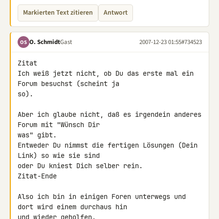
Markierten Text zitieren
Antwort
O. Schmidt
Gast
2007-12-23 01:55
#734523
OS
Zitat

Ich weiß jetzt nicht, ob Du das erste mal ein 
Forum besuchst (scheint ja

so).

Aber ich glaube nicht, daß es irgendein anderes 
Forum mit "Wünsch Dir

was" gibt.

Entweder Du nimmst die fertigen Lösungen (Dein 
Link) so wie sie sind

oder Du kniest Dich selber rein.

Zitat-Ende

Also ich bin in einigen Foren unterwegs und 
dort wird einem durchaus hin 

und wieder geholfen.
