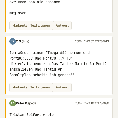
avr know how nie schaden

mfg sven
Markierten Text zitieren
Antwort
T. S.
(trse)
2007-12-22 07:47
#734013
TS
Ich würde  einen ATmega 644 nehmen und 
PortB0:...7 und PortC0...7 für 

die relais benutzen.Das Taster-Matrix An PortA 
anschließen und fertig.Am 

Schaltplan arbeite ich gerade!!
Markierten Text zitieren
Antwort
Peter D.
(peda)
2007-12-22 10:42
#734080
PD