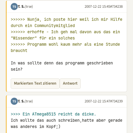
T. S.
(trse)
2007-12-22 15:45
#734238
TS
>>>>>> Nunja, ich poste hier weil ich mir Hilfe 
durch ein Communitymitglied
>>>>>> erhoffe - Ich geh mal davon aus das ein 
"Wissender" für ein solches
>>>>>> Programm wohl kaum mehr als eine Stunde 
braucht
In was sollte denn das programm geschrieben 
sein?
Markierten Text zitieren
Antwort
T. S.
(trse)
2007-12-22 15:47
#734239
TS
>>>> Ein ATmega8515 reicht da dicke.
Ich wollte das auch schreiben,hatte aber gerade 
was anderes im Kopf;)