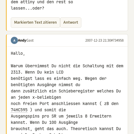
dem attiny und den rest so 

lassen...oder?
Markierten Text zitieren
Antwort
Andy
Gast
2007-12-23 21:30
#734958
A
Hallo,

Warum übernimmst Du nicht die Schaltung mit dem 
2313. Wenn Du kein LCD 

benötigst lass es einfach weg. Wegen der 
benötigten Ausgänge nimmst du 

dann zusätzlich ein Schieberegister welches Du 
an jeden x-beliebigen 

noch freien Port anschliessen kannst ( zB den 
74HC595
 ) und somit die 

Ausgangspins pro SR um jeweils 8 Erweitern 
kannst. Wenn Du 100 Ausgänge 

brauchst, geht das auch. Theoretisch kannst Du 