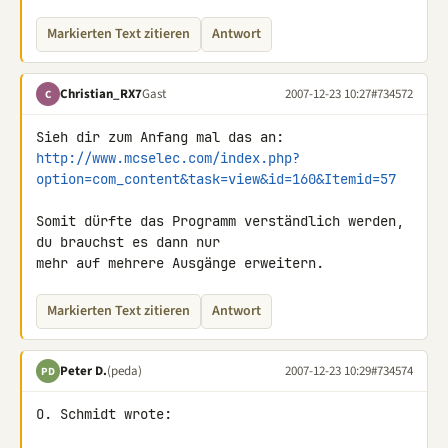
Markierten Text zitieren
Antwort
Christian_RX7
Gast
2007-12-23 10:27
#734572
C
http://www.mcselec.com/index.php?
option=com_content&task=view&id=160&Itemid=57
Somit dürfte das Programm verständlich werden, 
du brauchst es dann nur 

mehr auf mehrere Ausgänge erweitern.
Markierten Text zitieren
Antwort
Peter D.
(peda)
2007-12-23 10:29
#734574
PD
O. Schmidt wrote:
