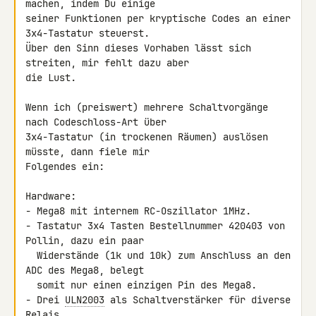
machen, indem Du einige 

seiner Funktionen per kryptische Codes an einer 
3x4-Tastatur steuerst. 

Über den Sinn dieses Vorhaben lässt sich 
streiten, mir fehlt dazu aber 

die Lust.

Wenn ich (preiswert) mehrere Schaltvorgänge 
nach Codeschloss-Art über 

3x4-Tastatur (in trockenen Räumen) auslösen 
müsste, dann fiele mir 

Folgendes ein:

Hardware:

- Mega8 mit internem RC-Oszillator 1MHz.

- Tastatur 3x4 Tasten Bestellnummer 420403 von 
Pollin, dazu ein paar

  Widerstände (1k und 10k) zum Anschluss an den 
ADC des Mega8, belegt

  somit nur einen einzigen Pin des Mega8.

- Drei 
ULN2003
 als Schaltverstärker für diverse 
Relais.
