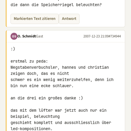
die dann die Speicherriegel beleuchten?
Markierten Text zitieren
Antwort
O. Schmidt
Gast
2007-12-23 21:09
#734944
OS
:)

erstmal zu peda:

Wegstabenverbuchsler, hannes und christian 
zeigen doch, das es nicht 

schwer es ein wenig weiterzuhelfen, denn ich 
bin nun eine ecke schlauer.

an die drei ein großes danke :)

das mit dem lüfter war jetzt auch nur ein 
beispiel, beleuchtung 

geschieht komplett und ausschliesslich über 
led-kompositionen.
