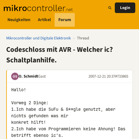
Login
Neuigkeiten
Artikel
Forum
Mikrocontroller und Digitale Elektronik
›
Thread
Codeschloss mit AVR - Welcher ic?
Schaltplanhilfe.
O. Schmidt
Gast
2007-12-21 20:37
#733865
OS
Hallo!

Vorweg 2 Dinge:

1.Ich habe die SuFu & G**gle genutzt, aber 
nichts gefunden was mir 

konkret hilft!

2.Ich habe vom Programmieren keine Ahnung! Das 
betrifft ebenso ic's.
