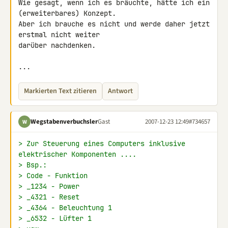
Wie gesagt, wenn ich es bräuchte, hätte ich ein 
(erweiterbares) Konzept. 

Aber ich brauche es nicht und werde daher jetzt 
erstmal nicht weiter 

darüber nachdenken.

...
Markierten Text zitieren
Antwort
Wegstabenverbuchsler
Gast
2007-12-23 12:49
#734657
W
> Zur Steuerung eines Computers inklusive 
elektrischer Komponenten ....
> Bsp.:
> Code - Funktion
> _1234 - Power
> _4321 - Reset
> _4364 - Beleuchtung 1
> _6532 - Lüfter 1