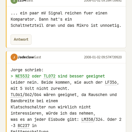
1234
Gast
2008-01-02 09:16
#739892
1
... ein paar mV Signal reichen fuer einen 
Komparator. Dann hat's ein 

Schaltnetzteil dran und das Mikro ist unnoetig.
Antwort
Jadeclaw
Gast
2008-01-02 09:57
#739920
J
> 
NE5532
 oder 
TL072
 sind besser geeignet
Leider nein. Beide kommen, wie auch der 
LF356
, 
TL061
/062/064 wären geeignet, da Rauschen und 
Bandbreite bei einem 

Klatschschalter nun wirklich nicht 
interessieren, würde ich das nehmen, 

was es an jeder Eisbude gibt: 
LM358
/324. Oder 2 
-3 
BC237
 in 

Emitterschaltung.
