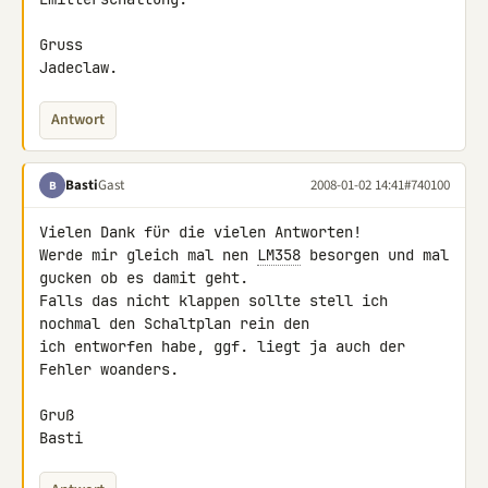
Gruss

Jadeclaw.
Antwort
Basti
Gast
2008-01-02 14:41
#740100
B
Vielen Dank für die vielen Antworten!

Werde mir gleich mal nen 
LM358
 besorgen und mal 
gucken ob es damit geht.

Falls das nicht klappen sollte stell ich 
nochmal den Schaltplan rein den 

ich entworfen habe, ggf. liegt ja auch der 
Fehler woanders.

Gruß

Basti