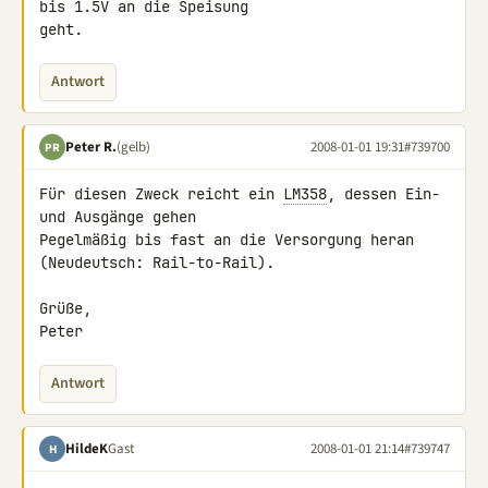
bis 1.5V an die Speisung 

geht.
Antwort
Peter R.
(gelb)
2008-01-01 19:31
#739700
PR
Für diesen Zweck reicht ein 
LM358
, dessen Ein- 
und Ausgänge gehen 

Pegelmäßig bis fast an die Versorgung heran 
(Neudeutsch: Rail-to-Rail).

Grüße,

Peter
Antwort
HildeK
Gast
2008-01-01 21:14
#739747
H