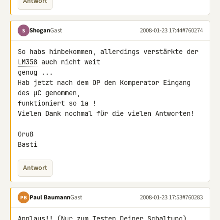
Antwort
Shogan
Gast
2008-01-23 17:44
#760274
S
So habs hinbekommen, allerdings verstärkte der 
LM358
 auch nicht weit 

genug ...

Hab jetzt nach dem OP den Komperator Eingang 
des µC genommen, 

funktioniert so 1a !

Vielen Dank nochmal für die vielen Antworten!

Gruß

Basti
Antwort
Paul Baumann
Gast
2008-01-23 17:53
#760283
PB
Applaus!! (Nur zum Testen Deiner Schaltung) 