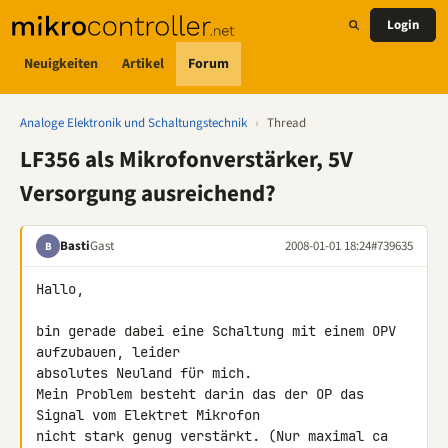
Login
Neuigkeiten
Artikel
Forum
Analoge Elektronik und Schaltungstechnik
›
Thread
LF356 als Mikrofonverstärker, 5V
Versorgung ausreichend?
Basti
Gast
2008-01-01 18:24
#739635
B
Hallo,

bin gerade dabei eine Schaltung mit einem OPV 
aufzubauen, leider 

absolutes Neuland für mich.

Mein Problem besteht darin das der OP das 
Signal vom Elektret Mikrofon 

nicht stark genug verstärkt. (Nur maximal ca 