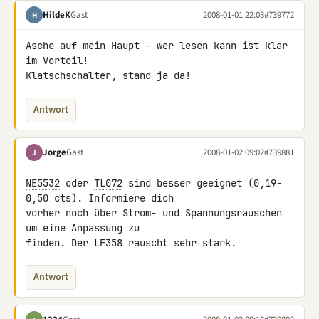
HildeK
Gast
2008-01-01 22:03
#739772
H
Asche auf mein Haupt - wer lesen kann ist klar 
im Vorteil!

Klatschschalter, stand ja da!
Antwort
Jorge
Gast
2008-01-02 09:02
#739881
J
NE5532
 oder 
TL072
 sind besser geeignet (0,19-
0,50 cts). Informiere dich 

vorher noch über Strom- und Spannungsrauschen 
um eine Anpassung zu 

finden. Der LF358 rauscht sehr stark.
Antwort