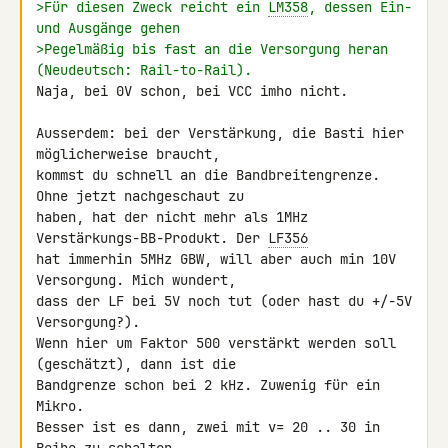
>Für diesen Zweck reicht ein 
LM358
, dessen Ein- 
und Ausgänge gehen
>Pegelmäßig bis fast an die Versorgung heran 
(Neudeutsch: Rail-to-Rail).
Naja, bei 0V schon, bei VCC imho nicht.

Ausserdem: bei der Verstärkung, die Basti hier 
möglicherweise braucht, 

kommst du schnell an die Bandbreitengrenze. 
Ohne jetzt nachgeschaut zu 

haben, hat der nicht mehr als 1MHz 
Verstärkungs-BB-Produkt. Der 
LF356
hat immerhin 5MHz GBW, will aber auch min 10V 
Versorgung. Mich wundert, 

dass der LF bei 5V noch tut (oder hast du +/-5V 
Versorgung?).

Wenn hier um Faktor 500 verstärkt werden soll 
(geschätzt), dann ist die 

Bandgrenze schon bei 2 kHz. Zuwenig für ein 
Mikro.

Besser ist es dann, zwei mit v= 20 .. 30 in 