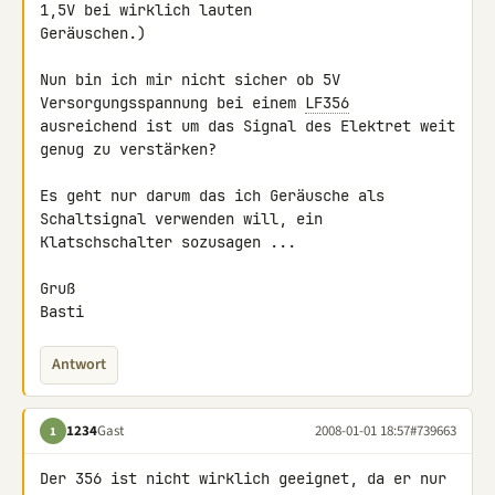
1,5V bei wirklich lauten 

Geräuschen.)

Nun bin ich mir nicht sicher ob 5V 
Versorgungsspannung bei einem 
LF356
ausreichend ist um das Signal des Elektret weit 
genug zu verstärken?

Es geht nur darum das ich Geräusche als 
Schaltsignal verwenden will, ein 

Klatschschalter sozusagen ...

Gruß

Basti
Antwort
1234
Gast
2008-01-01 18:57
#739663
1
Der 356 ist nicht wirklich geeignet, da er nur 