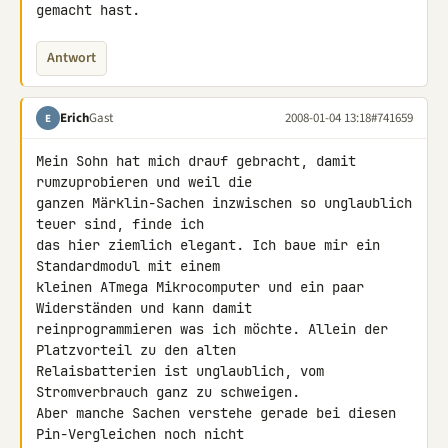
gemacht hast.
Antwort
Erich
Gast
2008-01-04 13:18
#741659
E
Mein Sohn hat mich drauf gebracht, damit 
rumzuprobieren und weil die 

ganzen Märklin-Sachen inzwischen so unglaublich 
teuer sind, finde ich 

das hier ziemlich elegant. Ich baue mir ein 
Standardmodul mit einem 

kleinen ATmega Mikrocomputer und ein paar 
Widerständen und kann damit 

reinprogrammieren was ich möchte. Allein der 
Platzvorteil zu den alten 

Relaisbatterien ist unglaublich, vom 
Stromverbrauch ganz zu schweigen.

Aber manche Sachen verstehe gerade bei diesen 
Pin-Vergleichen noch nicht 
