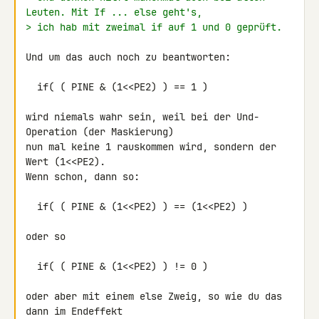
Leuten. Mit If ... else geht's,
> ich hab mit zweimal if auf 1 und 0 geprüft.
Und um das auch noch zu beantworten:

  if( ( PINE & (1<<PE2) ) == 1 )

wird niemals wahr sein, weil bei der Und-
Operation (der Maskierung)

nun mal keine 1 rauskommen wird, sondern der 
Wert (1<<PE2).

Wenn schon, dann so:

  if( ( PINE & (1<<PE2) ) == (1<<PE2) )

oder so

  if( ( PINE & (1<<PE2) ) != 0 )

oder aber mit einem else Zweig, so wie du das 
dann im Endeffekt
