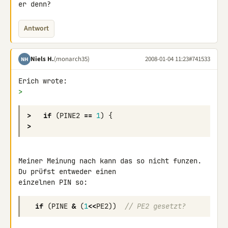
er denn?
Antwort
Niels H.
(monarch35)
2008-01-04 11:23
#741533
NH
>
>
if
(
PINE2
==
1
)
{
>
Meiner Meinung nach kann das so nicht funzen. 
Du prüfst entweder einen 

if
(
PINE
&
(
1
<<
PE2
))
// PE2 gesetzt?