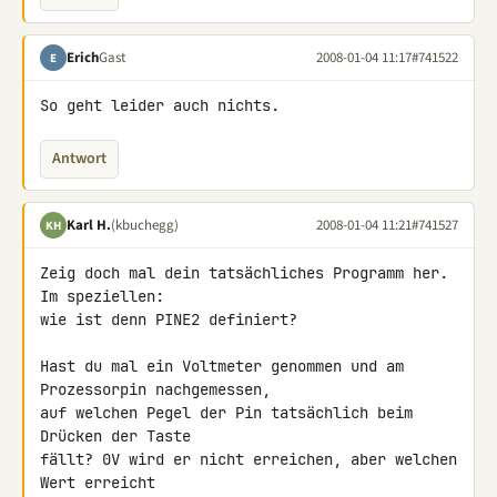
Erich
Gast
2008-01-04 11:17
#741522
E
So geht leider auch nichts.
Antwort
Karl H.
(kbuchegg)
2008-01-04 11:21
#741527
KH
Zeig doch mal dein tatsächliches Programm her. 
Im speziellen:

wie ist denn PINE2 definiert?

Hast du mal ein Voltmeter genommen und am 
Prozessorpin nachgemessen,

auf welchen Pegel der Pin tatsächlich beim 
Drücken der Taste

fällt? 0V wird er nicht erreichen, aber welchen 
Wert erreicht
