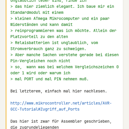
unglaublich teuer sind, finde ich
> das hier ziemlich elegant. Ich baue mir ein 
Standardmodul mit einem
> kleinen ATmega Mikrocomputer und ein paar 
Widerständen und kann damit
> reinprogrammieren was ich möchte. Allein der 
Platzvorteil zu den alten
> Relaisbatterien ist unglaublich, vom 
Stromverbrauch ganz zu schweigen.
> Aber manche Sachen verstehe gerade bei diesen 
Pin-Vergleichen noch nicht
> so,  wann was bei welchem Vergleichszeichen 0 
oder 1 wird oder warum ich
> mal PORT und mal PIN nehmen muß.
Bei letzterem, einfach mal hier nachlesen.

http://www.mikrocontroller.net/articles/AVR-
GCC-Tutorial#Zugriff_auf_Ports
Das hier ist zwar für Assembler geschrieben, 
die zugrundeliegenden
