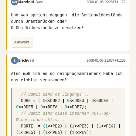
Marvin M.
Gast
2008-01-03 20:25
#741172
MM
Und was spricht dagegen, die Serienwiderstände 
durch Drahtbrücken oder 

0-Ohm Widerstände zu ersetzen?
Antwort
Erich
Gast
2008-01-03 21:03
#741202
E
Also muß ich es so reinprogrammieren? Habe ich 
// Damit sind es Eingänge ...
DDRE
=
(
0
<<
DDE2
|
0
<<
DDE3
|
0
<<
DDE4
|
0
<<
DDE5
|
0
<<
DDE6
|
0
<<
DDE7
);
// Damit sind diese interner Pull-Up-
Widerstände aktiv...
PORTE
=
(
1
<<
PE2
)
|
(
1
<<
PE3
)
|
(
1
<<
PE4
)
|
(
1
<<
PE5
)
|
(
1
<<
PE6
)
|
(
1
<<
PE7
);