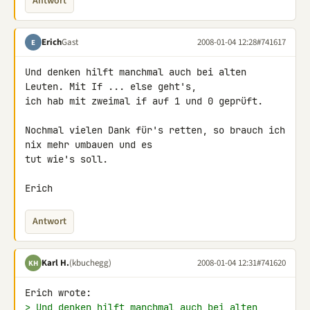
Antwort
Erich
Gast
2008-01-04 12:28
#741617
E
Und denken hilft manchmal auch bei alten 
Leuten. Mit If ... else geht's, 

ich hab mit zweimal if auf 1 und 0 geprüft.

Nochmal vielen Dank für's retten, so brauch ich 
nix mehr umbauen und es 

tut wie's soll.

Erich
Antwort
Karl H.
(kbuchegg)
2008-01-04 12:31
#741620
KH
> Und denken hilft manchmal auch bei alten 