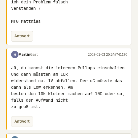
ich dein Problem falsch 

Verstanden ?

MfG Matthias
Antwort
Martin
Gast
2008-01-03 20:24
#741170
M
JO, du kannst die internen Pullups einschalten 
und dann müssten am 10k 

widerstand ca. 1V abfallen. Der uC müsste das 
dann als Low erkennen. Am 

besten den 10k kleiner machen auf 100 oder so, 
falls der Aufwand nicht 

zu groß ist.
Antwort