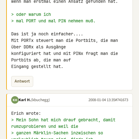
wenn man erstmal einen Ansatz gefunden hat.

> oder warum ich
> mal PORT und mal PIN nehmen muß.
Das ist ja noch einfacher....

Mit PORTx steuert man die Portbits, die man 
über DDRx als Ausgänge 

konfiguriert hat und mit PINx fragt man die 
Portbits ab, die man auf 

Eingang gestellt hat.
Antwort
Karl H.
(kbuchegg)
2008-01-04 13:35
#741673
KH
> Mein Sohn hat mich drauf gebracht, damit 
rumzuprobieren und weil die
> ganzen Märklin-Sachen inzwischen so 