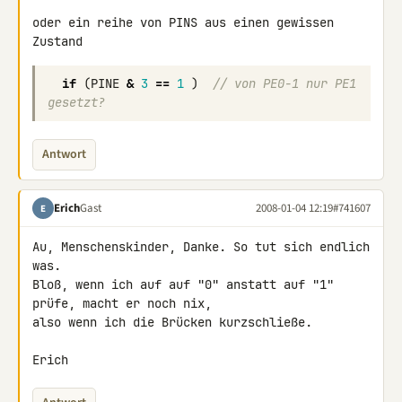
oder ein reihe von PINS aus einen gewissen 
if
(
PINE
&
3
==
1
)
// von PE0-1 nur PE1 
gesetzt?
Antwort
Erich
Gast
2008-01-04 12:19
#741607
E
Au, Menschenskinder, Danke. So tut sich endlich 
was.

Bloß, wenn ich auf auf "0" anstatt auf "1" 
prüfe, macht er noch nix, 

also wenn ich die Brücken kurzschließe.

Erich