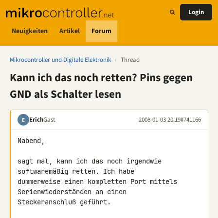
Login
Neuigkeiten
Artikel
Forum
Mikrocontroller und Digitale Elektronik
›
Thread
Kann ich das noch retten? Pins gegen
GND als Schalter lesen
Erich
Gast
2008-01-03 20:19
#741166
E
Nabend,

sagt mal, kann ich das noch irgendwie 
softwaremäßig retten. Ich habe 

dummerweise einen kompletten Port mittels 
Serienwiederständen an einen 

Steckeranschluß geführt.
