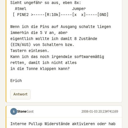
Sieht ungefähr so aus, eben 8x:

  Atmel                    Jumper

 [ PINE2 >-----[R:10k]-----[x  x]-----[GND]

Wenn ich die Pins auf Ausgang schalte liegen 
immerhin die 5 V an, aber 

eigentlich wollte ich damit 8 Zustände 
(EIN/AUS) von Schaltern bzw. 

Tastern einlesen.

Kann ich das noch irgendwie softwaremäßig 
retten, damit ich nicht alles 

in die Tonne kloppen kann?

Erich
Antwort
Stone
Gast
2008-01-03 20:23
#741169
S
Interne Pullup Widerstände aktivieren oder hab 