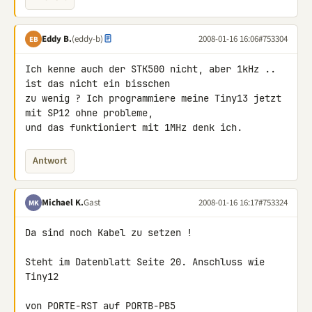
Eddy B.
(eddy-b)
2008-01-16 16:06
#753304
EB
Ich kenne auch der STK500 nicht, aber 1kHz .. 
ist das nicht ein bisschen 

zu wenig ? Ich programmiere meine Tiny13 jetzt 
mit SP12 ohne probleme, 

und das funktioniert mit 1MHz denk ich.
Antwort
Michael K.
Gast
2008-01-16 16:17
#753324
MK
Da sind noch Kabel zu setzen !

Steht im Datenblatt Seite 20. Anschluss wie 
Tiny12

von PORTE-RST auf PORTB-PB5
