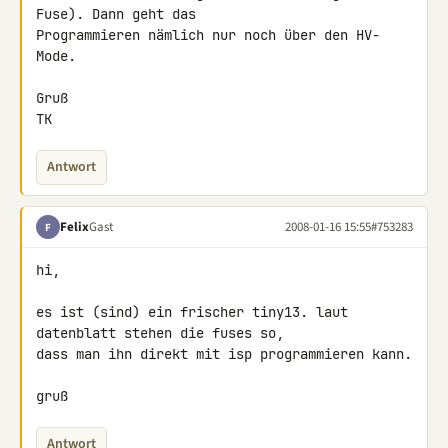
Fuse). Dann geht das

Programmieren nämlich nur noch über den HV-
Mode.

Gruß

TK
Antwort
Felix
Gast
2008-01-16 15:55
#753283
F
hi,

es ist (sind) ein frischer tiny13. laut 
datenblatt stehen die fuses so, 

dass man ihn direkt mit isp programmieren kann.

gruß
Antwort