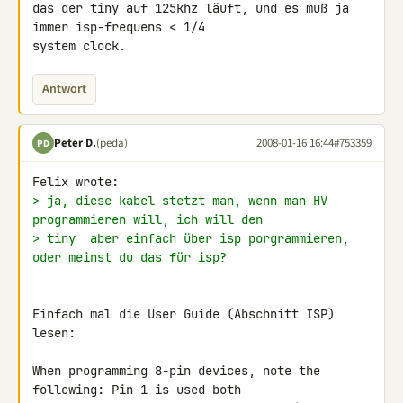
das der tiny auf 125khz läuft, und es muß ja 
immer isp-frequens < 1/4 

system clock.
Antwort
Peter D.
(peda)
2008-01-16 16:44
#753359
PD
> ja, diese kabel stetzt man, wenn man HV 
programmieren will, ich will den
> tiny  aber einfach über isp porgrammieren, 
oder meinst du das für isp?
Einfach mal die User Guide (Abschnitt ISP) 
lesen:

When programming 8-pin devices, note the 
following: Pin 1 is used both 
