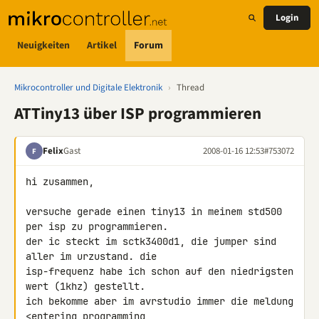
Login
Neuigkeiten
Artikel
Forum
Mikrocontroller und Digitale Elektronik
›
Thread
ATTiny13 über ISP programmieren
Felix
Gast
2008-01-16 12:53
#753072
F
hi zusammen,

versuche gerade einen tiny13 in meinem std500 
per isp zu programmieren. 

der ic steckt im sctk3400d1, die jumper sind 
aller im urzustand. die 

isp-frequenz habe ich schon auf den niedrigsten 
wert (1khz) gestellt. 

ich bekomme aber im avrstudio immer die meldung 
<entering programming 
