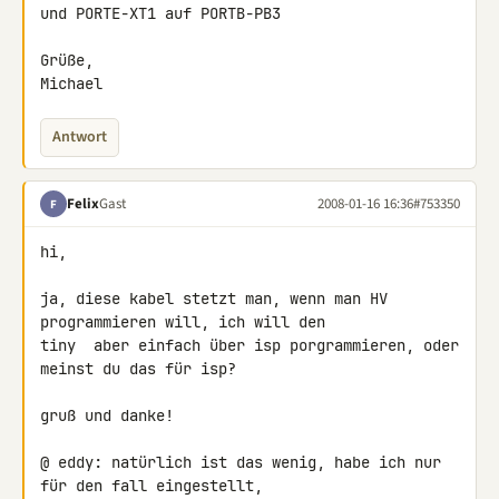
und PORTE-XT1 auf PORTB-PB3

Grüße,

Michael
Antwort
Felix
Gast
2008-01-16 16:36
#753350
F
hi,

ja, diese kabel stetzt man, wenn man HV 
programmieren will, ich will den 

tiny  aber einfach über isp porgrammieren, oder 
meinst du das für isp?

gruß und danke!

@ eddy: natürlich ist das wenig, habe ich nur 
für den fall eingestellt, 
