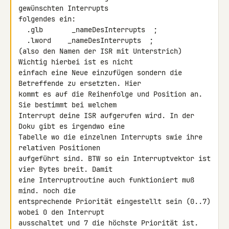
gewünschten Interrupts

folgendes ein:

  .glb       _nameDesInterrupts  ;

  .lword    _nameDesInterrupts  ;

(also den Namen der ISR mit Unterstrich) 
Wichtig hierbei ist es nicht

einfach eine Neue einzufügen sondern die 
Betreffende zu ersetzten. Hier

kommt es auf die Reihenfolge und Position an. 
Sie bestimmt bei welchem

Interrupt deine ISR aufgerufen wird. In der 
Doku gibt es irgendwo eine

Tabelle wo die einzelnen Interrupts swie ihre 
relativen Positionen

aufgeführt sind. BTW so ein Interruptvektor ist 
vier Bytes breit. Damit

eine Interruptroutine auch funktioniert muß 
mind. noch die

entsprechende Priorität eingestellt sein (0..7) 
wobei 0 den Interrupt

ausschaltet und 7 die höchste Priorität ist.
