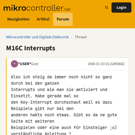
Login
Neuigkeiten
Artikel
Forum
Mikrocontroller und Digitale Elektronik
›
Thread
M16C Interrupts
*USER*
Gast
2004-01-03 01:22
#58682
*
Also ich steig da immer noch nicht so ganz 
durch bei den ganzen

Interrupts und wie man sie aktiviert und 
Einsetzt. Habe gerade mal so

den Key-Interrupt durchschaut weil es dazu 
Beispiele gibt nur bei den

anderen hakts noch etwas. Gibt es da ne gute 
Seite mit weiteren

Beispielen oder eine auch für Einsteiger ;o) 
verständliche Anleitung ?
