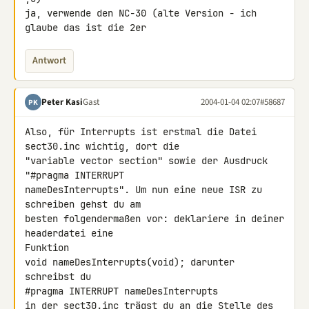
ja, verwende den NC-30 (alte Version - ich 
glaube das ist die 2er
Antwort
Peter Kasi
Gast
2004-01-04 02:07
#58687
PK
Also, für Interrupts ist erstmal die Datei 
sect30.inc wichtig, dort die

"variable vector section" sowie der Ausdruck 
"#pragma INTERRUPT

nameDesInterrupts". Um nun eine neue ISR zu 
schreiben gehst du am

besten folgendermaßen vor: deklariere in deiner 
headerdatei eine

Funktion

void nameDesInterrupts(void); darunter 
schreibst du

#pragma INTERRUPT nameDesInterrupts

in der sect30.inc trägst du an die Stelle des 