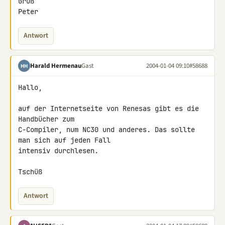
Gruß

Peter
Antwort
Harald Hermenau
Gast
2004-01-04 09:10
#58688
HH
Hallo,

auf der Internetseite von Renesas gibt es die 
Handbücher zum

C-Compiler, num NC30 und anderes. Das sollte 
man sich auf jeden Fall

intensiv durchlesen.

Tschüß
Antwort