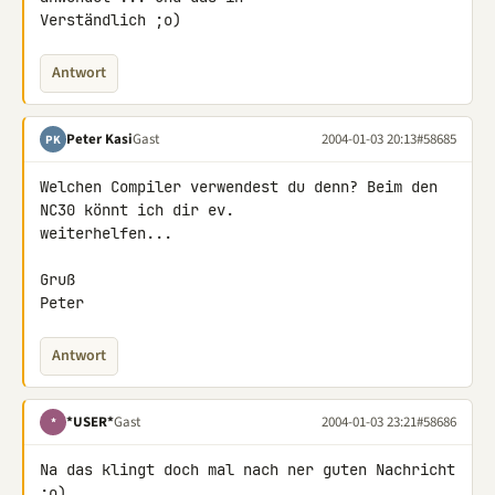
Verständlich ;o)
Antwort
Peter Kasi
Gast
2004-01-03 20:13
#58685
PK
Welchen Compiler verwendest du denn? Beim den 
NC30 könnt ich dir ev.

weiterhelfen...

Gruß

Peter
Antwort
*USER*
Gast
2004-01-03 23:21
#58686
*
Na das klingt doch mal nach ner guten Nachricht 
;o)
