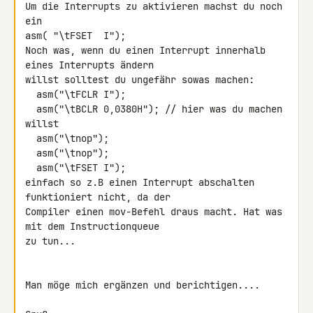
Um die Interrupts zu aktivieren machst du noch 
ein

asm( "\tFSET  I");

Noch was, wenn du einen Interrupt innerhalb 
eines Interrupts ändern

willst solltest du ungefähr sowas machen:

  asm("\tFCLR I");

  asm("\tBCLR 0,0380H"); // hier was du machen 
willst

  asm("\tnop");

  asm("\tnop");

  asm("\tFSET I");

einfach so z.B einen Interrupt abschalten 
funktioniert nicht, da der

Compiler einen mov-Befehl draus macht. Hat was 
mit dem Instructionqueue

zu tun...

Man möge mich ergänzen und berichtigen....
