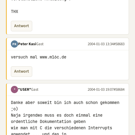
THX
Antwort
Peter Kasi
Gast
2004-01-03 13:34
#58683
PK
versuch mal www.m16c.de
Antwort
*USER*
Gast
2004-01-03 19:07
#58684
*
Danke aber soweit bin ich auch schon gekommen 
;o)

Naja irgendwo muss es doch einmal eine 
ordentliche Dokumentation geben

wie man mit C die verschiedenen Interrupts 
anwendet ... und das in
