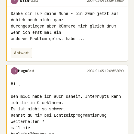
*USER*
Gast
2004-01-04 17:09
#58689
*
Danke dir für deine Mühe - bin zwar jetzt auf 
Anhieb noch nicht ganz

durchgestiegen aber kümmere mich gleich drum 
wenn ich erst mal ein

anderes Problem gelöst habe ...
Antwort
Hugo
Gast
2004-01-05 12:09
#58690
H
Hi ,

den m16c habe ich auch daheim. Interrupts kann 
ich dir in C erklären.

Es ist nicht so schwer.

Kannst du mir bei Echtzeitprogrammierung 
weiterhelfen ?

mail mir
