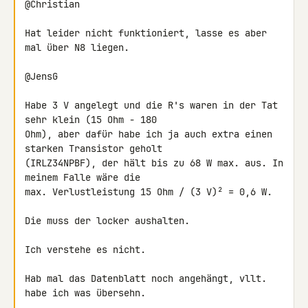
@Christian

Hat leider nicht funktioniert, lasse es aber 
mal über N8 liegen.

@JensG

Habe 3 V angelegt und die R's waren in der Tat 
sehr klein (15 Ohm - 180 

Ohm), aber dafür habe ich ja auch extra einen 
starken Transistor geholt 

(IRLZ34NPBF), der hält bis zu 68 W max. aus. In 
meinem Falle wäre die 

max. Verlustleistung 15 Ohm / (3 V)² = 0,6 W.

Die muss der locker aushalten.

Ich verstehe es nicht.

Hab mal das Datenblatt noch angehängt, vllt. 
habe ich was übersehn.
