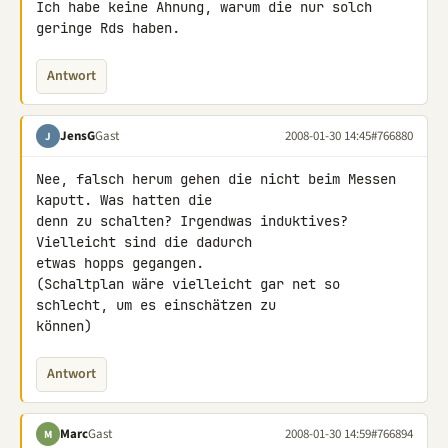
Ich habe keine Ahnung, warum die nur solch 
geringe Rds haben.
Antwort
JensG
Gast
2008-01-30 14:45
#766880
J
Nee, falsch herum gehen die nicht beim Messen 
kaputt. Was hatten die 

denn zu schalten? Irgendwas induktives? 
Vielleicht sind die dadurch 

etwas hopps gegangen.

(Schaltplan wäre vielleicht gar net so 
schlecht, um es einschätzen zu 

können)
Antwort
Marc
Gast
2008-01-30 14:59
#766894
M