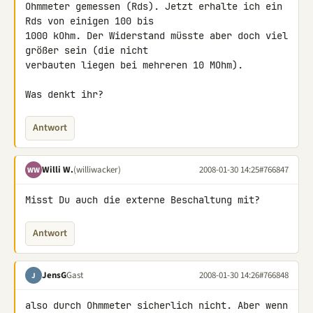
Ohmmeter gemessen (Rds). Jetzt erhalte ich ein 
Rds von einigen 100 bis 

1000 kOhm. Der Widerstand müsste aber doch viel 
größer sein (die nicht 

verbauten liegen bei mehreren 10 MOhm).

Was denkt ihr?
Antwort
Willi W.
(williwacker)
2008-01-30 14:25
#766847
WW
Misst Du auch die externe Beschaltung mit?
Antwort
JensG
Gast
2008-01-30 14:26
#766848
J
also durch Ohmmeter sicherlich nicht. Aber wenn 