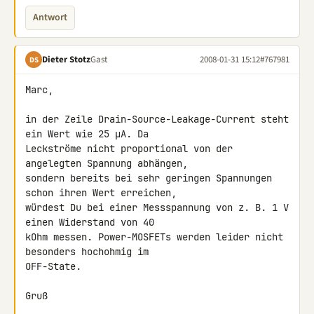
Antwort
Dieter Stotz
Gast
2008-01-31 15:12
#767981
DS
Marc,

in der Zeile Drain-Source-Leakage-Current steht 
ein Wert wie 25 µA. Da 

Leckströme nicht proportional von der 
angelegten Spannung abhängen, 

sondern bereits bei sehr geringen Spannungen 
schon ihren Wert erreichen, 

würdest Du bei einer Messspannung von z. B. 1 V 
einen Widerstand von 40 

kOhm messen. Power-MOSFETs werden leider nicht 
besonders hochohmig im 

OFF-State.

Gruß
