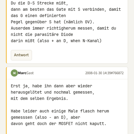
Du die D-S Strecke mißt, 

dann am besten das Gate mit S verbinden, damit 
das G einen definierten 

Pegel gegenüber S hat (nämlich 0V).

Auserdem immer richtigherum messen, damit du 
nicht die parasitäre Diode 

darin mißt (also + an D, when N-Kanal)
Antwort
Marc
Gast
2008-01-30 14:39
#766872
M
Erst ja, habe ihn dann aber wieder 
herausgelötet und nochmal gemessen, 

mit dem selben Ergebnis.

Habe leider auch einige Male flasch herum 
gemesssen (also - an D), aber 

davon geht doch der MOSFET nicht kaputt.
