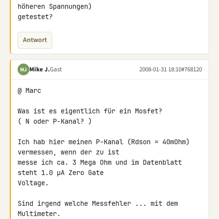
höheren Spannungen) 

getestet?
Antwort
Mike J.
Gast
2008-01-31 18:10
#768120
MJ
@ Marc

Was ist es eigentlich für ein Mosfet?

( N oder P-Kanal? )

Ich hab hier meinen P-Kanal (Rdson = 40mOhm) 
vermessen, wenn der zu ist 

messe ich ca. 3 Mega Ohm und im Datenblatt 
steht 1.0 µA Zero Gate 

Voltage.

Sind irgend welche Messfehler ... mit dem 
Multimeter.
