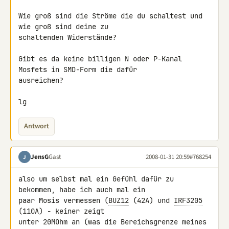
Wie groß sind die Ströme die du schaltest und 
wie groß sind deine zu 

schaltenden Widerstände?

Gibt es da keine billigen N oder P-Kanal 
Mosfets in SMD-Form die dafür 

ausreichen?

lg
Antwort
JensG
Gast
2008-01-31 20:59
#768254
J
also um selbst mal ein Gefühl dafür zu 
bekommen, habe ich auch mal ein 

paar Mosis vermessen (
BUZ12
 (42A) und 
IRF3205
(110A) - keiner zeigt 

unter 20MOhm an (was die Bereichsgrenze meines 