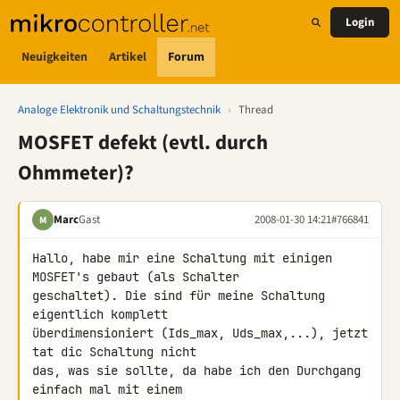
Login
Neuigkeiten
Artikel
Forum
Analoge Elektronik und Schaltungstechnik
›
Thread
MOSFET defekt (evtl. durch
Ohmmeter)?
Marc
Gast
2008-01-30 14:21
#766841
M
Hallo, habe mir eine Schaltung mit einigen 
MOSFET's gebaut (als Schalter 

geschaltet). Die sind für meine Schaltung 
eigentlich komplett 

überdimensioniert (Ids_max, Uds_max,...), jetzt 
tat dic Schaltung nicht 

das, was sie sollte, da habe ich den Durchgang 
einfach mal mit einem 
