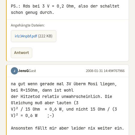
PS.: Rds bei 3 V = 0,2 Ohm, also der schaltet 
schon genug durch.
Angehängte Dateien:
(222 KB)
irlz34npbf.pdf
Antwort
JensG
Gast
2008-01-31 14:49
#767966
J
na gut wenn gerade mal 3V überm Mosi liegen, 
bei R=15Ohm, dann ist wohl 

der Hitzetod relativ unwahrscheinlich. Die 
Gleichung muß aber lauten (3 

V)² / 15 Ohm  = 0,6 W, und nicht 15 Ohm / (3 
V)² = 0,6 W    ;-)

Ansonsten fällt mir aber leider nix weiter ein.