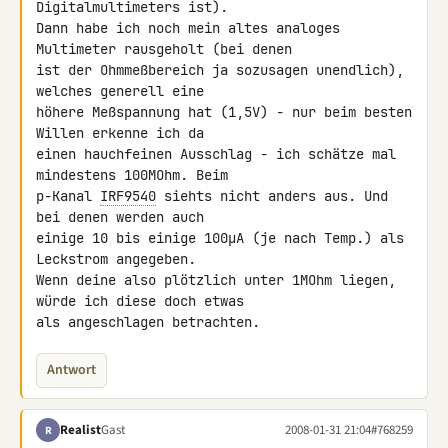
Digitalmultimeters ist).

Dann habe ich noch mein altes analoges 
Multimeter rausgeholt (bei denen 

ist der Ohmmeßbereich ja sozusagen unendlich), 
welches generell eine 

höhere Meßspannung hat (1,5V) - nur beim besten 
Willen erkenne ich da 

einen hauchfeinen Ausschlag - ich schätze mal 
mindestens 100MOhm. Beim 

p-Kanal 
IRF9540
 siehts nicht anders aus. Und 
bei denen werden auch 

einige 10 bis einige 100µA (je nach Temp.) als 
Leckstrom angegeben.

Wenn deine also plötzlich unter 1MOhm liegen, 
würde ich diese doch etwas 

als angeschlagen betrachten.
Antwort
Realist
Gast
2008-01-31 21:04
#768259
R