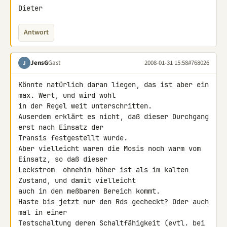
Dieter
Antwort
JensG
Gast
2008-01-31 15:58
#768026
J
Könnte natürlich daran liegen, das ist aber ein 
max. Wert, und wird wohl 

in der Regel weit unterschritten.

Auserdem erklärt es nicht, daß dieser Durchgang 
erst nach Einsatz der 

Transis festgestellt wurde.

Aber vielleicht waren die Mosis noch warm vom 
Einsatz, so daß dieser 

Leckstrom  ohnehin höher ist als im kalten 
Zustand, und damit vielleicht 

auch in den meßbaren Bereich kommt.

Haste bis jetzt nur den Rds gecheckt? Oder auch 
mal in einer 

Testschaltung deren Schaltfähigkeit (evtl. bei 