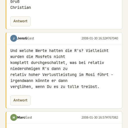
Gruß

Christian
Antwort
JensG
Gast
2008-01-30 16:32
#767040
J
Und welche Werte hatten die R's? Vielleicht 
wurden die Mosfets nicht 

komplett durchgeschaltet, was bei relativ 
niederohmigen R's dann zu 

relativ hoher Verlustleistung im Mosi führt - 
irgendwann könnte er dann 

verglühen, wenn Du es zu tolle treibst.
Antwort
Marc
Gast
2008-01-30 16:57
#767082
M