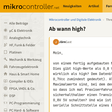
Neuigkeiten
Artikel
Fo
Mikrocontroller und Digitale Elektronik
›
Thr
Alle Beiträge
Ab wann high?
µC & Elektronik
Analogtechnik
Jörn
Gast
J
HF, Funk & Felder
Platinen
Moin,

Mechanik & Werkzeug
von einem fertig aufgebauten 
Fahrzeugelektronik
Dies gibt high-Werte als 0,8 
wirklich als high? Dem Datenb
Haus & Smart Home
0,7Vcc zumindest gedeutet). A
Compiler & IDEs
Maximalwerte sind, bei dem de
FPGA, VHDL & Co.
so dass ich mal Praxiserfahru
sicherhalthalber einen Transi
DSP
0,8V 5V schalten? Und wie ist
PC-Programmierung
serielle Schnittstelle eines 
PC Hard- & Software