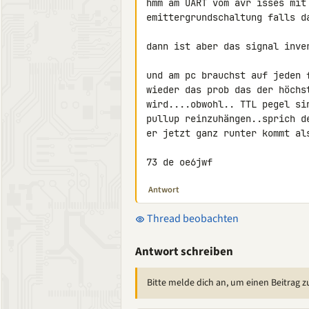
hmm am UART vom avr isses mit 
emittergrundschaltung falls da
dann ist aber das signal inver
und am pc brauchst auf jeden 
wieder das prob das der höchs
wird....obwohl.. TTL pegel si
pullup reinzuhängen..sprich d
er jetzt ganz runter kommt al
73 de oe6jwf
Antwort
Thread beobachten
Antwort schreiben
Bitte melde dich an, um einen Beitrag z