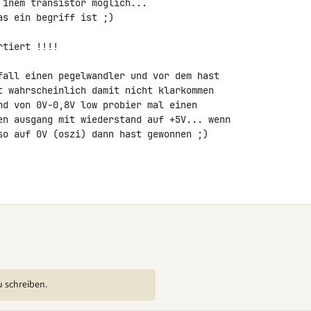
1nem transistor möglich...

s ein begriff ist ;)

tiert !!!!

fall einen pegelwandler und vor dem hast

t wahrscheinlich damit nicht klarkommen

nd von 0V-0,8V low probier mal einen

en ausgang mit wiederstand auf +5V... wenn

so auf 0V (oszi) dann hast gewonnen ;)

u schreiben.