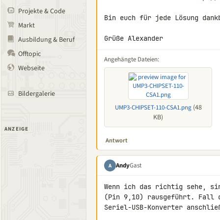
Projekte & Code
Bin euch für jede Lösung dankb
Markt
Grüße Alexander
Ausbildung & Beruf
Offtopic
Angehängte Dateien:
Webseite
Bildergalerie
(48
UMP3-CHIPSET-110-CSA1.png
KB)
ANZEIGE
Antwort
Andy
Gast
A
Wenn ich das richtig sehe, si
(Pin 9,10) rausgeführt. Fall 
Seriel-USB-Konverter anschlie