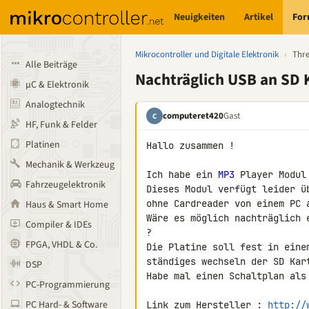
Neuigkeiten
Artikel
Fo
Mikrocontroller und Digitale Elektronik
›
Thr
Alle Beiträge
Nachträglich USB an SD
µC & Elektronik
Analogtechnik
computeret420
Gast
C
HF, Funk & Felder
Platinen
Hallo zusammen !

Mechanik & Werkzeug
Ich habe ein 
MP3
 Player Modul
Fahrzeugelektronik
Dieses Modul verfügt leider ü
ohne Cardreader von einem PC 
Haus & Smart Home
Wäre es möglich nachträglich 
Compiler & IDEs
?

FPGA, VHDL & Co.
Die Platine soll fest in eine
ständiges wechseln der SD Kart
DSP
Habe mal einen Schaltplan als 
PC-Programmierung
PC Hard- & Software
Link zum Hersteller : 
http://