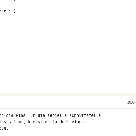
ar :-)

2008-
nd die Pins für die serielle schnittstelle 

das stimmt, kannst du ja dort einen 

ßen.