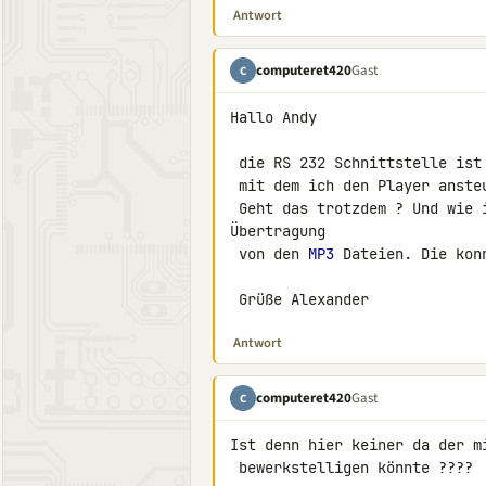
Antwort
computeret420
Gast
C
Hallo Andy

 die RS 232 Schnittstelle ist aber schon von einem Mikrocontroller

 mit dem ich den Player ansteuern möchte belegt.

 Geht das trotzdem ? Und wie ist denn so die Datenrate bei der 

Übertragung

 von den 
MP3
 Dateien. Die kon
 Grüße Alexander
Antwort
computeret420
Gast
C
Ist denn hier keiner da der m
 bewerkstelligen könnte ????
