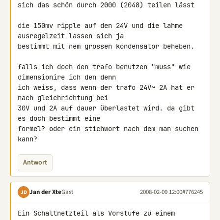
sich das schön durch 2000 (2048) teilen lässt

die 150mv ripple auf den 24V und die lahme 
ausregelzeit lassen sich ja 

bestimmt mit nem grossen kondensator beheben.

falls ich doch den trafo benutzen "muss" wie 
dimensionire ich den denn 

ich weiss, dass wenn der trafo 24V~ 2A hat er 
nach gleichrichtung bei 

30V und 2A auf dauer überlastet wird. da gibt 
es doch bestimmt eine 

formel? oder ein stichwort nach dem man suchen 
kann?
Antwort
Jan der Xte
Gast
2008-02-09 12:00
#776245
JD
Ein Schaltnetzteil als Vorstufe zu einem 