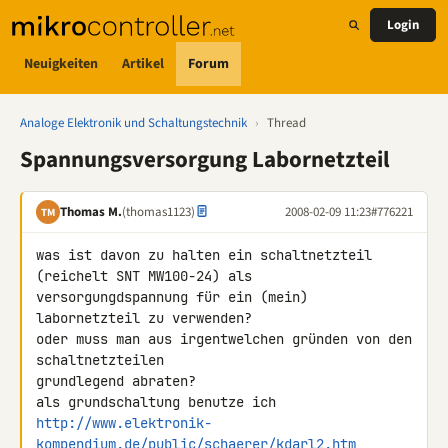
Login
Neuigkeiten
Artikel
Forum
Analoge Elektronik und Schaltungstechnik
›
Thread
Spannungsversorgung Labornetzteil
Thomas M.
(thomas1123)
2008-02-09 11:23
#776221
TM
was ist davon zu halten ein schaltnetzteil 
(reichelt SNT MW100-24) als 

versorgungdspannung für ein (mein) 
labornetzteil zu verwenden?

oder muss man aus irgentwelchen gründen von den 
schaltnetzteilen 

grundlegend abraten?

http://www.elektronik-
kompendium.de/public/schaerer/kdarl2.htm