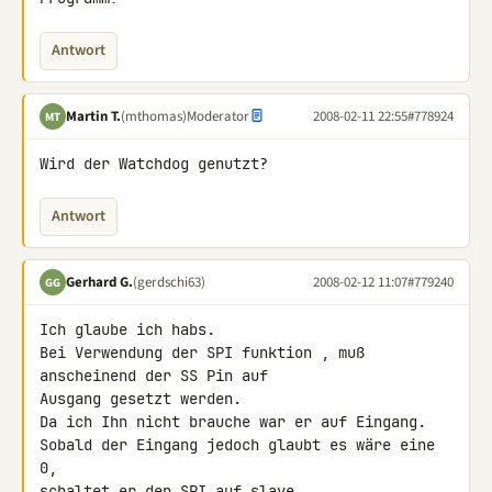
Antwort
Martin T.
(mthomas)
Moderator
2008-02-11 22:55
#778924
MT
Wird der Watchdog genutzt?
Antwort
Gerhard G.
(gerdschi63)
2008-02-12 11:07
#779240
GG
Ich glaube ich habs.

Bei Verwendung der SPI funktion , muß 
anscheinend der SS Pin auf

Ausgang gesetzt werden.

Da ich Ihn nicht brauche war er auf Eingang.

Sobald der Eingang jedoch glaubt es wäre eine 
0,

schaltet er den SPI auf slave.
