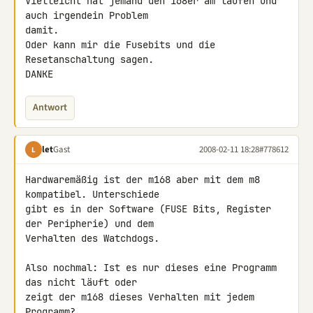
Vielleicht hat jemand den 168er am laufen und 
auch irgendein Problem 

damit.

Oder kann mir die Fusebits und die 
Resetanschaltung sagen.

DANKE
Antwort
let
Gast
2008-02-11 18:28
#778612
L
Hardwaremäßig ist der m168 aber mit dem m8 
kompatibel. Unterschiede

gibt es in der Software (FUSE Bits, Register 
der Peripherie) und dem

Verhalten des Watchdogs.

Also nochmal: Ist es nur dieses eine Programm 
das nicht läuft oder

zeigt der m168 dieses Verhalten mit jedem 
Programm?