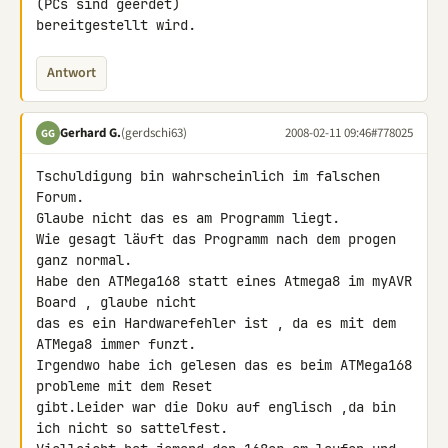
(PCs sind geerdet)

bereitgestellt wird.
Antwort
Gerhard G.
(gerdschi63)
2008-02-11 09:46
#778025
GG
Tschuldigung bin wahrscheinlich im falschen 
Forum.

Glaube nicht das es am Programm liegt.

Wie gesagt läuft das Programm nach dem progen 
ganz normal.

Habe den ATMega168 statt eines Atmega8 im myAVR 
Board , glaube nicht

das es ein Hardwarefehler ist , da es mit dem 
ATMega8 immer funzt.

Irgendwo habe ich gelesen das es beim ATMega168 
probleme mit dem Reset

gibt.Leider war die Doku auf englisch ,da bin 
ich nicht so sattelfest.
