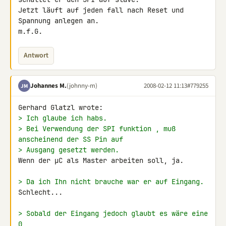
Jetzt läuft auf jeden fall nach Reset und 
Spannung anlegen an.

m.f.G.
Antwort
Johannes M.
(johnny-m)
2008-02-12 11:13
#779255
JM
> Ich glaube ich habs.
> Bei Verwendung der SPI funktion , muß 
anscheinend der SS Pin auf
> Ausgang gesetzt werden.
Wenn der µC als Master arbeiten soll, ja.

> Da ich Ihn nicht brauche war er auf Eingang.
Schlecht...

> Sobald der Eingang jedoch glaubt es wäre eine 
0,