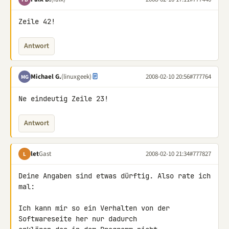
Zeile 42!
Antwort
Michael G.
(linuxgeek)
2008-02-10 20:56
#777764
MG
Ne eindeutig Zeile 23!
Antwort
let
Gast
2008-02-10 21:34
#777827
L
Deine Angaben sind etwas dürftig. Also rate ich 
mal:

Ich kann mir so ein Verhalten von der 
Softwareseite her nur dadurch
