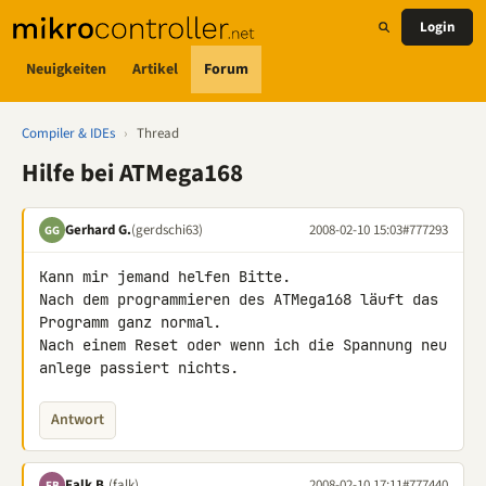
Login
Neuigkeiten
Artikel
Forum
Compiler & IDEs
›
Thread
Hilfe bei ATMega168
Gerhard G.
(gerdschi63)
2008-02-10 15:03
#777293
GG
Kann mir jemand helfen Bitte.

Nach dem programmieren des ATMega168 läuft das 
Programm ganz normal.

Nach einem Reset oder wenn ich die Spannung neu 
anlege passiert nichts.
Antwort
Falk B.
(falk)
2008-02-10 17:11
#777440
FB