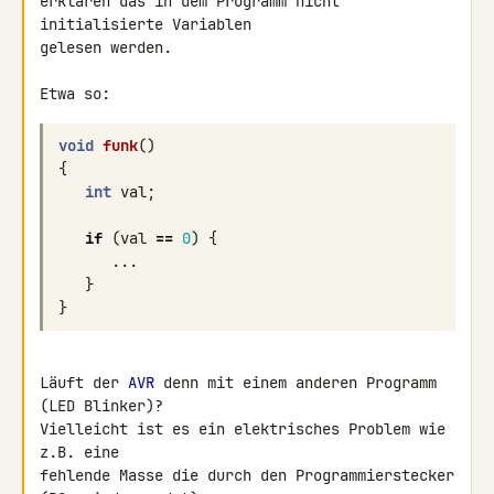
erklären das in dem Programm nicht 
initialisierte Variablen

gelesen werden.

Etwa so:
void
funk
()
{
int
val
;
if
(
val
==
0
)
{
...
}
}
Läuft der 
AVR
 denn mit einem anderen Programm 
(LED Blinker)?

Vielleicht ist es ein elektrisches Problem wie 
z.B. eine

fehlende Masse die durch den Programmierstecker 