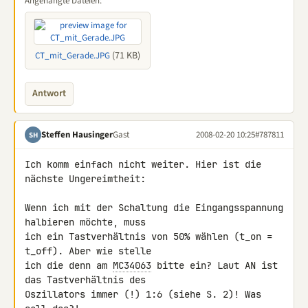
Angehängte Dateien:
(71 KB)
CT_mit_Gerade.JPG
Antwort
Steffen Hausinger
Gast
2008-02-20 10:25
#787811
SH
Ich komm einfach nicht weiter. Hier ist die 
nächste Ungereimtheit:

Wenn ich mit der Schaltung die Eingangsspannung 
halbieren möchte, muss 

ich ein Tastverhältnis von 50% wählen (t_on = 
t_off). Aber wie stelle 

ich die denn am 
MC34063
 bitte ein? Laut AN ist 
das Tastverhältnis des 

Oszillators immer (!) 1:6 (siehe S. 2)! Was 