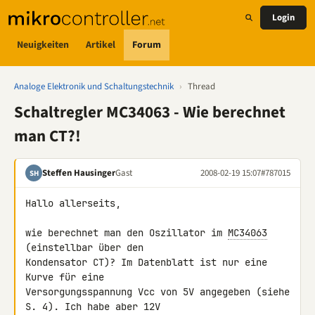
Login
Neuigkeiten
Artikel
Forum
Analoge Elektronik und Schaltungstechnik
›
Thread
Schaltregler MC34063 - Wie berechnet
man CT?!
Steffen Hausinger
Gast
2008-02-19 15:07
#787015
SH
Hallo allerseits,

wie berechnet man den Oszillator im 
MC34063
(einstellbar über den 

Kondensator CT)? Im Datenblatt ist nur eine 
Kurve für eine 

Versorgungsspannung Vcc von 5V angegeben (siehe 
S. 4). Ich habe aber 12V 
