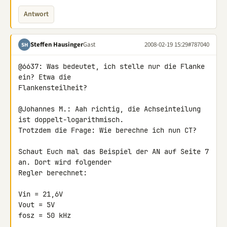
Antwort
Steffen Hausinger
Gast
2008-02-19 15:29
#787040
SH
@6637: Was bedeutet, ich stelle nur die Flanke 
ein? Etwa die 

Flankensteilheit?

@Johannes M.: Aah richtig, die Achseinteilung 
ist doppelt-logarithmisch. 

Trotzdem die Frage: Wie berechne ich nun CT?

Schaut Euch mal das Beispiel der AN auf Seite 7 
an. Dort wird folgender 

Regler berechnet:

Vin = 21,6V

Vout = 5V

fosz = 50 kHz
