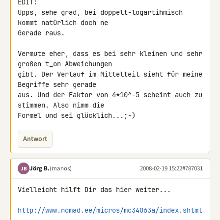
EDIT:

Upps, sehe grad, bei doppelt-logartihmisch 
kommt natürlich doch ne 

Gerade raus.

Vermute eher, dass es bei sehr kleinen und sehr 
großen t_on Abweichungen 

gibt. Der Verlauf im Mittelteil sieht für meine 
Begriffe sehr gerade 

aus. Und der Faktor von 4*10^-5 scheint auch zu 
stimmen. Also nimm die 

Formel und sei glücklich...;-)
Antwort
Jörg B.
(manos)
2008-02-19 15:22
#787031
JB
Vielleicht hilft Dir das hier weiter...

http://www.nomad.ee/micros/mc34063a/index.shtml