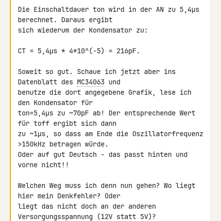
Die Einschaltdauer ton wird in der AN zu 5,4µs 
berechnet. Daraus ergibt 

sich wiederum der Kondensator zu:

CT = 5,4µs * 4*10^(-5) = 216pF.

Soweit so gut. Schaue ich jetzt aber ins 
Datenblatt des 
MC34063
 und 

benutze die dort angegebene Grafik, lese ich 
den Kondensator für 

ton=5,4µs zu ~70pF ab! Der entsprechende Wert 
für toff ergibt sich dann 

zu ~1µs, so dass am Ende die Oszillatorfrequenz 
>150kHz betragen würde. 

Oder auf gut Deutsch - das passt hinten und 
vorne nicht!!

Welchen Weg muss ich denn nun gehen? Wo liegt 
hier mein Denkfehler? Oder 

liegt das nicht doch an der anderen 
Versorgungsspannung (12V statt 5V)?