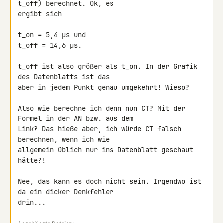
t_off) berechnet. Ok, es 

ergibt sich

t_on = 5,4 µs und

t_off = 14,6 µs.

t_off ist also größer als t_on. In der Grafik 
des Datenblatts ist das 

aber in jedem Punkt genau umgekehrt! Wieso?

Also wie berechne ich denn nun CT? Mit der 
Formel in der AN bzw. aus dem 

Link? Das hieße aber, ich würde CT falsch 
berechnen, wenn ich wie 

allgemein üblich nur ins Datenblatt geschaut 
hätte?!

Nee, das kann es doch nicht sein. Irgendwo ist 
da ein dicker Denkfehler 

drin...