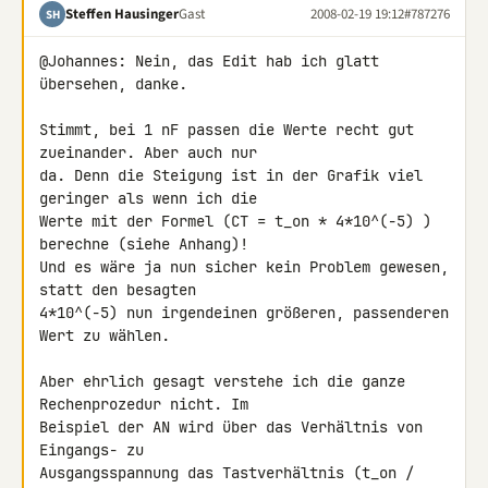
Steffen Hausinger
Gast
2008-02-19 19:12
#787276
SH
@Johannes: Nein, das Edit hab ich glatt 
übersehen, danke.

Stimmt, bei 1 nF passen die Werte recht gut 
zueinander. Aber auch nur 

da. Denn die Steigung ist in der Grafik viel 
geringer als wenn ich die 

Werte mit der Formel (CT = t_on * 4*10^(-5) ) 
berechne (siehe Anhang)! 

Und es wäre ja nun sicher kein Problem gewesen, 
statt den besagten 

4*10^(-5) nun irgendeinen größeren, passenderen 
Wert zu wählen.

Aber ehrlich gesagt verstehe ich die ganze 
Rechenprozedur nicht. Im 

Beispiel der AN wird über das Verhältnis von 
Eingangs- zu 

Ausgangsspannung das Tastverhältnis (t_on / 