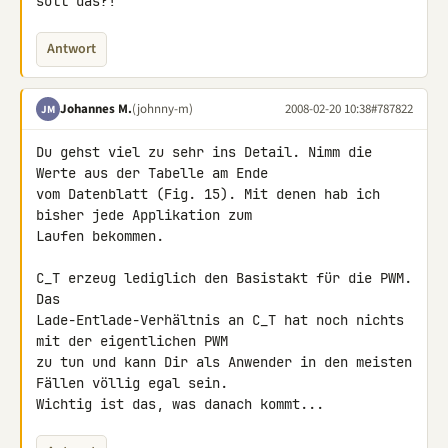
soll das?!
Antwort
Johannes M.
(johnny-m)
2008-02-20 10:38
#787822
JM
Du gehst viel zu sehr ins Detail. Nimm die 
Werte aus der Tabelle am Ende 

vom Datenblatt (Fig. 15). Mit denen hab ich 
bisher jede Applikation zum 

Laufen bekommen.

C_T erzeug lediglich den Basistakt für die PWM. 
Das 

Lade-Entlade-Verhältnis an C_T hat noch nichts 
mit der eigentlichen PWM 

zu tun und kann Dir als Anwender in den meisten 
Fällen völlig egal sein. 

Wichtig ist das, was danach kommt...