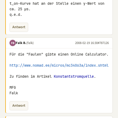
t_on-Kurve hat an der Stelle einen y-Wert von 
ca. 25 µs.
q.e.d.
Antwort
Falk B.
(falk)
2008-02-19 16:30
#787126
FB
Für die "Faulen" gibte einen Online Calculator.

http://www.nomad.ee/micros/mc34063a/index.shtml
Zu finden im Artikel 
Konstantstromquelle
.

MFG

Falk
Antwort