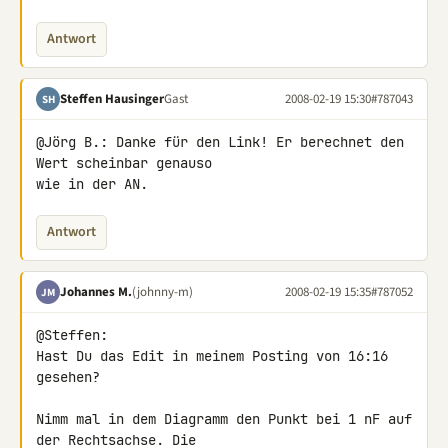
Antwort
Steffen Hausinger
Gast
2008-02-19 15:30
#787043
SH
@Jörg B.: Danke für den Link! Er berechnet den 
Wert scheinbar genauso 

wie in der AN.
Antwort
Johannes M.
(johnny-m)
2008-02-19 15:35
#787052
JM
@Steffen:

Hast Du das Edit in meinem Posting von 16:16 
gesehen?

Nimm mal in dem Diagramm den Punkt bei 1 nF auf 
der Rechtsachse. Die 
