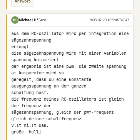
Antwort
Michael H*
Gast
2008-02-20 10:59
#787847
MH
aus dem RC-oszillator wird per integration eine 
sägezahnspannung 

erzeugt.

dise sägezahnspannung wird mit einer variablen 
spannung kompariert.

der ergebnis ist eine pwm. die zweite spannung 
am komparator wird so 

geregelt, dass du eine konstante 
ausgangsspannung an der ganzen 

schaltung hast.

die frequenz deines RC-oszillators ist gleich 
der frequenz der 

sägezahnspannung, gleich der pwm-frequenz, 
gleich deiner schaltfrequenz.

vllt hilft das.

grüße, holli