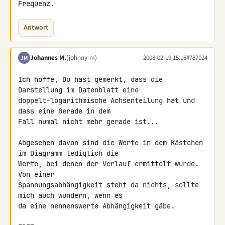
Frequenz.
Antwort
Johannes M.
(johnny-m)
2008-02-19 15:16
#787024
JM
Ich hoffe, Du hast gemerkt, dass die 
Darstellung im Datenblatt eine 

doppelt-logarithmische Achsenteilung hat und 
dass eine Gerade in dem 

Fall numal nicht mehr gerade ist...

Abgesehen davon sind die Werte in dem Kästchen 
im Diagramm lediglich die 

Werte, bei denen der Verlauf ermittelt wurde. 
Von einer 

Spannungsabhängigkeit steht da nichts, sollte 
mich auch wundern, wenn es 

da eine nennenswerte Abhängigkeit gäbe.
