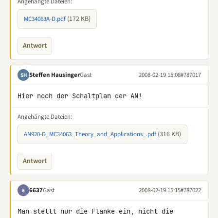
Angehängte Dateien:
(172 KB)
MC34063A-D.pdf
Antwort
Steffen Hausinger
Gast
2008-02-19 15:08
#787017
SH
Hier noch der Schaltplan der AN!
Angehängte Dateien:
(316 KB)
AN920-D_MC34063_Theory_and_Applications_.pdf
Antwort
6637
Gast
2008-02-19 15:15
#787022
6
Man stellt nur die Flanke ein, nicht die 