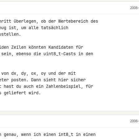
2008-
hritt überlegen, ob der Wertebereich des

ug ist, um alle tatsächlich

stellen.

iden Zeilen könnten Kandidaten für

 sein, ebenso die uint8_t-Casts in den

 von dx, dy, ox, oy und der mit

eter posten. Dann sieht hier sicher

t hast du auch ein Zahlenbeispiel, für

s geliefert wird.
2008-
h genau, wenn ich einen int8_t in einen 
